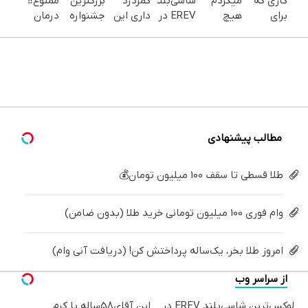
کاری که
میکردم
شاسی‌بلند
کمردرد
بزرگترین
ممنوع‼️
برای
هیچ
EREV در
داری این
جشنواره
درمان
درمان
وقت
ایران،
فیلم رو
ایمپلنت
کمر درد
کمردرد
کمرم
توسط
ببین!
تهران سر
بدون
انجام
خوب
نیکا
◗پرسش‌نامه
بزنید ! |
جراحی و
میدی
نشه!
موتور
رو پر
فقط ۲۵
دوره
(پرسشنامه)
-الان
رونمایی
کن◖
میلیون !
نقاهت
کاملا
شد!
خوب
شدید؟
مطالب پیشنهادی
+بله
طلا قسطی تا سقف 100 میلیون تومان💰
وام فوری 100 میلیون تومانی خرید طلا (بدون ضامن)
امروز طلا بخر، یک‌ساله پرداختش کن! (دریافت آنی وام)
از سراسر وب
لوکس‌ترین شاسی‌بلند EREV در
این آقای58ساله با کرم