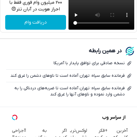
200 میلیون وام فوری فقط با
احراز هویت در آبان تتر😍
تلگرام
دریافت وام
واتساپ
فیسبوک
در همین رابطه
ایکس
نسخه صادقی برای توافق پایدار با آمریکا
فرمانده سابق سپاه: تهران آماده است تا ناوهای دشمن را غرق کند
فرمانده سابق سپاه: تهران آماده است تا ضربه‌های دردناکی را به
دشمن وارد نموده و ناوهای آنها را غرق کند
از سراسر وب
آخرین
+فکر
لوکس‌ترین
اگر
به
‼️جراحی