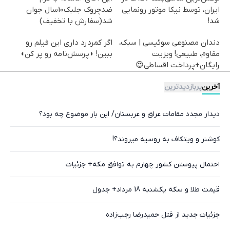
ایران، توسط نیکا موتور رونمایی
ضدچروک جلبک10سال جوان
شد!
شد(سفارش با تخفیف)
دندان مصنوعی سوئیسی | سبک،
اگر کمردرد داری این فیلم رو
مقاوم، طبیعی! ویزیت
ببین! ◗پرسش‌نامه رو پر کن◖
رایگان+پرداخت اقساطی😍
آخرین
پربازدیدترین
دیدار مجدد مقامات عراق و عربستان/ این بار موضوع چه بود؟
کوشنر و ویتکاف به روسیه میروند؟!
احتمال پیوستن کشور چهارم به توافق مکه+ جزئیات
قیمت طلا و سکه یکشنبه 18 مرداد+ جدول
جزئیات جدید از قتل حمیدرضا رجب‌زاده