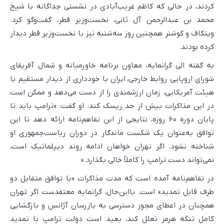
کردند، در حالی که کاظم غریب‌آبادی در نشستی جداگانه با شیخ
محمد بن عبدالرحمن آل ثانی، نخست‌وزیر قطر، گفت‌وگو کرد.
ویتکاف و کوشنر همچنین روز سه‌شنبه نیز با نخست‌وزیر قطر دیدار
کرده بودند.
به گفته الی گرانمایه، معاون برنامه خاورمیانه و شمال آفریقای
شورای اروپایی روابط خارجی، ایران با خودداری از دیدار مستقیم با
هیئت آمریکایی، زمان ارزشمندی را از دست می‌دهد و ممکن است
در این مذاکرات بیش از حد ریسک کند. او گفت: «ترامپ باید تا
پایان دوره ۶۰ روزه، نتایجی از این تفاهم‌نامه ارائه دهد تا این
توافق به‌عنوان یک شکست ماندگار در دوران ریاست‌جمهوری او
شناخته نشود. اگر تهران خواهان ادامه روند دیپلماتیک است،
نمی‌تواند دست ترامپ را کاملاً خالی بگذارد.»
در تفاهم‌نامه آمده است که مدت مذاکرات «با توافق متقابل دو
طرف قابل تمدید» است. بااین‌حال، گرانمایه معتقدست اگر تهران
همچنان در اعطای مجوز دسترسی به بازرسان آژانس و بازگشایی
کامل تنگه هرمز تعلل کند، بعید است دولت ترامپ با تمدید