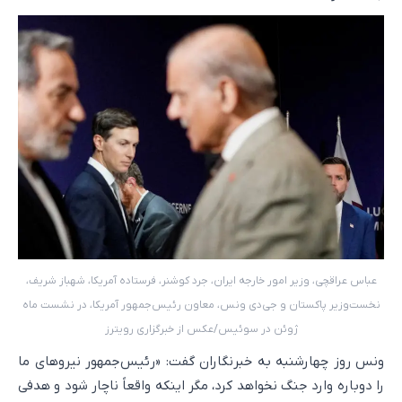
عباس عراقچی، وزیر امور خارجه ایران، جرد کوشنر، فرستاده آمریکا، شهباز شریف،
نخست‌وزیر پاکستان و جی‌دی ونس، معاون رئیس‌جمهور آمریکا، در نشست ماه
ژوئن در سوئیس/عکس از خبرگزاری رویترز
ونس روز چهارشنبه به خبرنگاران گفت: «رئیس‌جمهور نیروهای ما
را دوباره وارد جنگ نخواهد کرد، مگر اینکه واقعاً ناچار شود و هدفی