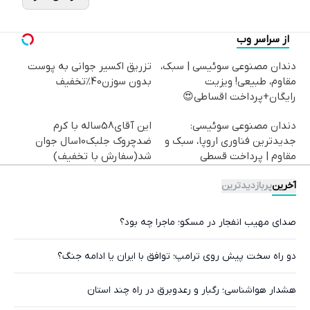
از سراسر وب
دندان مصنوعی سوئیسی | سبک،
تزریق اکسیر جوانی به پوست
مقاوم، طبیعی! ویزیت
بدون سوزن40%تخفیف
رایگان+پرداخت اقساطی😍
دندان مصنوعی سوئیسی:
این آقای58ساله با کرم
جدیدترین فناوری اروپا، سبک و
ضدچروک جلبک10سال جوان
مقاوم | پرداخت قسطی
شد(سفارش با تخفیف)
آخرین
پربازدیدترین
صدای مهیب انفجار در مسکو؛ ماجرا چه بود؟
دو راه سخت پیش روی ترامپ؛ توافق با ایران یا ادامه جنگ؟
هشدار هواشناسی؛ رگبار و رعدوبرق در راه چند استان