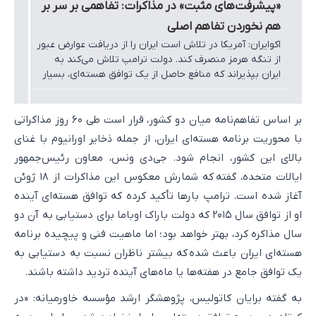
«پیشرفت‌های مثبت» در مذاکرات: تفاهمی بر سر بر
هم نخوردن تفاهم اصلی
اکوایران: آمریکا در تلاش است ایران را از دریافت عوارض عبور
از تنگه هرمز منصرف کند. دولت ترامپ تلاش می‌کند به
ایران بپذیراند که منافع حاصل از یک توافق هسته‌ای، بسیار
بیشتر از درآمدی خواهد بود که تهران می‌تواند از دریافت
عوارض عبور کشتی‌ها از این تنگه به دست آورد.
بر اساس تفاهم‌نامه میان دو کشور، قرار است طی ۶۰ روز مذاکراتی
با محوریت برنامه هسته‌ای ایران، از جمله ذخایر اورانیوم با غنای
بالای این کشور، انجام شود. جی‌دی ونس، معاون رئیس‌جمهور
ایالات متحده، گفته که شمارش معکوس این مذاکرات از ۱۸ ژوئن
آغاز شده است. ترامپ بارها تأکید کرده که توافق هسته‌ای آینده
او از توافق سال ۲۰۱۵ که دولت باراک اوباما برای دستیابی به آن دو
سال مذاکره کرد، بهتر خواهد بود؛ اما ماهیت فنی و پیچیده برنامه
هسته‌ای ایران باعث شده که بیشتر ناظران نسبت به دستیابی به
یک توافق جامع در هفته‌ها یا ماه‌های آینده تردید داشته باشند.
به گفته برایان کاتولیس، پژوهشگر ارشد مؤسسه خاورمیانه: «در