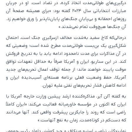
درگیری‌های طولانی‌مدت اتخاذ کرده، در تضاد است. او در جریان
مبارزات انتخاباتی سال ۲۰۲۴ گفته بود: «برای همیشه صفحۀ آن
روزهای احمقانه و بی‌پایانِ جنگ‌های پایان‌ناپذیر را ورق خواهیم زد.
آن جنگ‌ها هیچ‌وقت تمام نمی‌شدند.»
درحالی‌که کاخ سفید به‌شدت مخالف ازسرگیری جنگ است، احتمال
شکل‌گیری یک بن‌بست طولانی‌مدت مطرح شده است؛ وضعیتی که
در آن مذاکرات برای مدت نامحدود ادامه یابد یا به تدریج فروکش
کند. در این سناریو، ایران و آمریکا صرفاً به حداقل تعهدات توافق
موقت پایبند خواهند ماند؛ از جمله توقف اعمال تحریم‌های جدید
آمریکا، حفظ وضعیت فعلی برنامه هسته‌ای آسیب‌دیده ایران و
ادامه کاهش فشار تحریم‌های نفتی علیه تهران.
به گفته آلن آیر، مذاکره‌کننده ارشد پیشین وزارت خارجه آمریکا با
ایران که اکنون در مؤسسه خاورمیانه فعالیت می‌کند: «ایران کاملاً
راضی است که روند را جایگزین پیشرفت واقعی کند. آنها می‌دانند
که دست‌کم در کوتاه‌مدت، زمان به نفع آنهاست.»
نمایندگان ترامپ، استیو ویتکاف و جرد کوشنر، داماد رئیس‌جمهور،