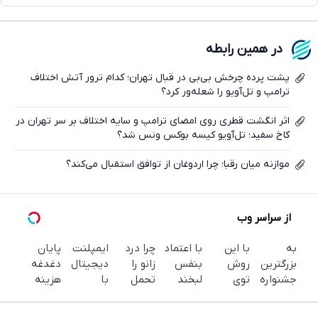
واتساپ
فیسبوک
در همین رابطه
ایکس
پشت پرده چرخش بی‌بی در قبال تهران؛ کدام ترور آتش اختلاف
ترامپ و تل‌آویو را شعله‌ور کرد؟
اثر انگشت قطری روی امضای ترامپ و سایه اختلاف بر سر تهران در
کاخ سفید؛ تل‌آویو کیسه بوکس ونس شد؟
موازنه میان رقبا؛ چرا اردوغان از توافق استقبال می‌کند؟
از سراسر وب
به
با این
با اعتماد
چرا درد
ایمپلنت
پایان
بزرگترین
روش
بنفس
زانو را
دیجیتال
دغدغه
جشنواره
توی
لبخند
تحمل
با
هزینه
ایمپلنت
خونه،سفیدی
بزن (ژل
می‌کنی؟
قالب‌گیری
های
تهران سر
و زیبایی
سفیدکننده
خیلی
دیجیتال
دندان