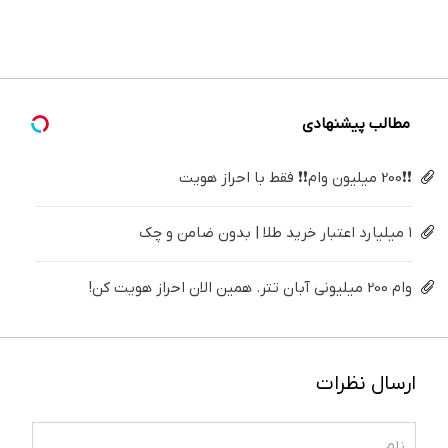
بزنید ! |
دندوناتو
دندان40%تخفیف)
ساده
| مشاوره
پزشکی با
فقط ۲۵
برگردون
درمنزل
رایگان
پک
میلیون !
(40%off)
درمانش
سفید
کن
کننده
خانگی
مطالب پیشنهادی
❗❗200 میلیون وام❗❗ فقط با احراز هویت
۱ میلیارد اعتبار خرید طلا | بدون ضامن و چک
وام 200 میلیونی آبان تتر. همین الان احراز هویت کن!
ارسال نظرات