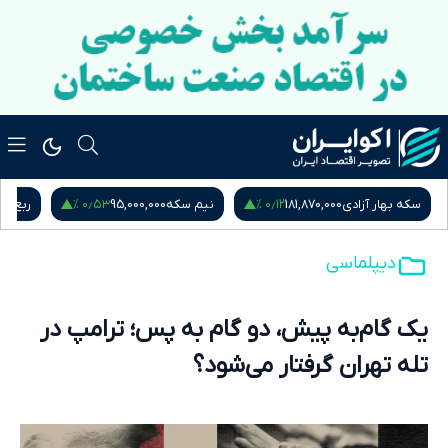
۰٫۵۳ %
۰٫۱۲ %
هار آزادی
181,870,000
نیم سکه
95,000,000
ربع سکه
,000,000
دیپلماسی
یک گام‌به پیش، دو گام به پس؛ ترامپ در
تله تهران گرفتار می‌شود؟