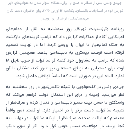
جی‌دی ونس پس از مذاکرات صلح با ایران، هنگام سوار شدن به هواپیمای «ایر
فورس تو» در اسلام‌آباد، پاکستان، یکشنبه ۱۲ آوریل ۲۰۲۶، برای حاضران دست تکان
می‌دهد/عکس از خبرگزاری رویترز
روزنامه
وال‌استریت ژورنال
روز سه‌شنبه به نقل از مقام‌های
آمریکایی آگاه از مذاکرات گزارش داد که ترامپ گزینه‌های بازگشت
به جنگ تمام‌عیار با ایران را بررسی کرده، اما در نهایت تصمیم
گرفته است فرصت بیشتری به دیپلماسی بدهد. همچنین گزارش
شده که ترامپ به مشاوران خود گفته اگر مذاکرات از ضرب‌الاجل ۱۸
اوت برای دستیابی به توافق هسته‌ای نیز عبور کند، مشکلی با آن
ندارد. البته این در صورتی است که اساساً توافقی حاصل شود.
جی‌دی ونس در گفت‌وگویی با شبکه
فاکس‌نیوز
در روز سه‌شنبه، به
نظر می‌رسید زمینه را برای این استدلال دولت فراهم می‌کند که
واشنگتن با حسن نیت مسیر دیپلماسی را دنبال کرده و صرف‌نظر از
نتیجه مذاکرات، دست برتر را در اختیار دارد. او گفت: «من واقعاً
معتقدم که ایالات متحده، صرف‌نظر از اینکه مذاکرات در نهایت به
کجا برسد، در موقعیت بسیار خوبی قرار دارد. اگر از سوی دیگر،