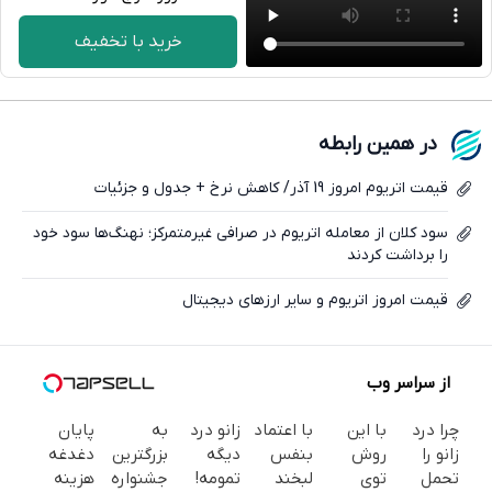
تلگرام
خرید با تخفیف
واتساپ
فیسبوک
در همین رابطه
ایکس
قیمت اتریوم امروز 19 آذر/ کاهش نرخ + جدول و جزئیات
سود کلان از معامله اتریوم در صرافی غیرمتمرکز؛ نهنگ‌ها سود خود
را برداشت کردند
قیمت امروز اتریوم و سایر ارزهای دیجیتال
از سراسر وب
چرا درد
با این
با اعتماد
زانو درد
به
پایان
زانو را
روش
بنفس
دیگه
بزرگترین
دغدغه
تحمل
توی
لبخند
تمومه!
جشنواره
هزینه