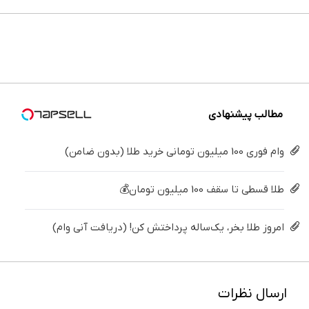
می‌کنی؟
خونه،سفیدی
بزن (ژل
در خانه
ایمپلنت
های
خیلی
و زیبایی
سفیدکننده
درمانش
تهران سر
دندان
ساده
دندوناتو
دندان40%تخفیف)
کن ◀
بزنید ! |
پزشکی با
درمنزل
برگردون
پرسش‌نامه
فقط ۲۵
پک
درمانش
(40%off)
▶
میلیون !
سفید
کن
کننده
خانگی
مطالب پیشنهادی
وام فوری 100 میلیون تومانی خرید طلا (بدون ضامن)
طلا قسطی تا سقف 100 میلیون تومان💰
امروز طلا بخر، یک‌ساله پرداختش کن! (دریافت آنی وام)
ارسال نظرات