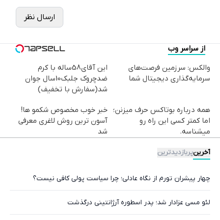
ارسال نظر
از سراسر وب
والکس: سرزمین فرصت‌های
این آقای58ساله با کرم
سرمایه‌گذاری دیجیتال شما
ضدچروک جلبک10سال جوان
شد(سفارش با تخفیف)
همه درباره بوتاکس حرف میزنن؛
خبر خوب مخصوص شکمو ها!
اما کمتر کسی این راه رو
آسون ترین روش لاغری معرفی
میشناسه.
شد
آخرین
پربازدیدترین
چهار پیشران تورم از نگاه عادلی؛ چرا سیاست پولی کافی نیست؟
لئو مسی عزادار شد؛ پدر اسطوره آرژانتینی درگذشت