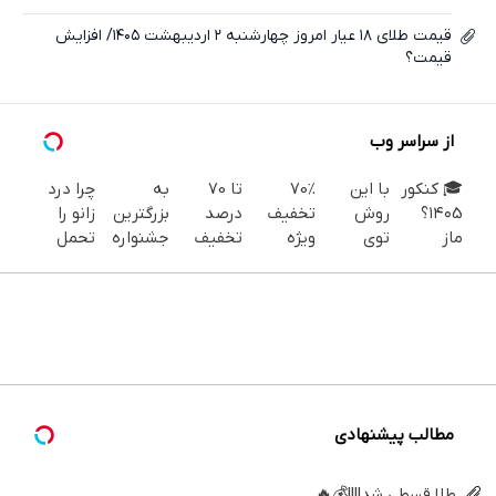
قیمت طلای ۱۸ عیار امروز چهارشنبه ۲ اردیبهشت ۱۴۰۵/ افزایش
قیمت؟
از سراسر وب
🎓 کنکور
با این
70%
تا 70
به
چرا درد
۱۴۰5؟
روش
تخفیف
درصد
بزرگترین
زانو را
ماز
توی
ویژه
تخفیف
جشنواره
تحمل
تابستون
خونه،سفیدی
جین
محصولات
ایمپلنت
می‌کنی؟
و تو یک
و زیبایی
وست +
جین
تهران سر
خیلی
هفتع
دندوناتو
خرید
وست +
بزنید ! |
ساده
جمع
برگردون
در4
خرید در
فقط ۲۵
درمنزل
میکنه
(40%off)
قسطه
4 قسط
میلیون !
درمانش
🏆
کن
مطالب پیشنهادی
طلا قسطی شد!!!!💰🔥