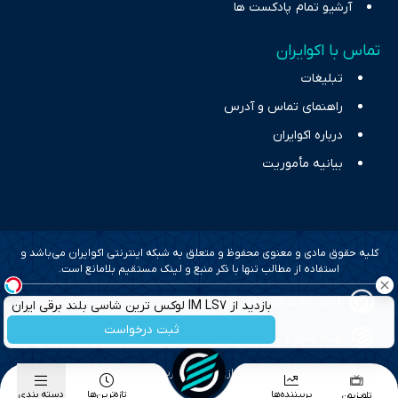
آرشیو تمام پادکست ها
تماس با اکوایران
تبلیغات
راهنمای تماس و آدرس
درباره اکوایران
بیانیه مأموریت
کلیه حقوق مادی و معنوی محفوظ و متعلق به شبکه اینترنتی اکوایران می‌باشد و
استفاده از مطالب تنها با ذکر منبع و لینک مستقیم بلامانع است.
طراحی سایت خبری و خبرگزاری آسام
بازدید از IM LS7 لوکس ترین شاسی بلند برقی ایران
در باشگاه انقلاب
ثبت درخواست
بهینه سازی و سئو؛ گروه رسانه ای دنیای اقتصاد
طراحی گرافیک و پیاده سازی؛ برآیند تجربه
پربیننده‌ها
تازه‌ترین‌ها
دسته بندی
تلویزیون