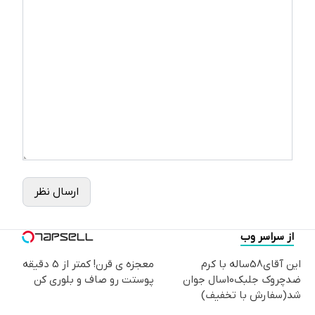
ارسال نظر
از سراسر وب
این آقای58ساله با کرم
معجزه ی قرن! کمتر از 5 دقیقه
ضدچروک جلبک10سال جوان
پوستت رو صاف و بلوری کن
شد(سفارش با تخفیف)