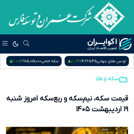
۰٫۵۴ %
۰٫۴۵ %
اونس طلای جهانی
4,265.45
سکه امامی
185,015,000
س
سکه و طلا
قیمت سکه، نیم‌سکه و ربع‌سکه امروز شنبه
۱۹ اردیبهشت ۱۴۰۵