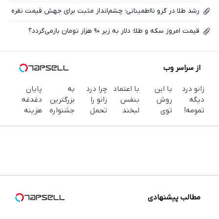
رشد طلا در گرو نااطمینانی؛ چشم‌انداز مثبت برای جهش قیمت نقره
قیمت امروز سکه و طلا؛ دلار به زیر ۹۰ هزار تومان بازمی‌گردد؟
از سراسر وب
زانو درد
با این
با اعتماد
چرا درد
به
پایان
دیگه
روش
بنفس
زانو را
بزرگترین
دغدغه
تمومه!
توی
لبخند
تحمل
جشنواره
هزینه
در خانه
خونه،سفیدی
بزن (ژل
می‌کنی؟
ایمپلنت
های
درمانش
و زیبایی
سفیدکننده
خیلی
تهران سر
دندان
کن ◀
دندوناتو
دندان40%تخفیف)
ساده
بزنید ! |
پزشکی با
پرسش‌نامه
برگردون
درمنزل
فقط ۲۵
پک
▶
(40%off)
درمانش
میلیون !
سفید
کن
کننده
خانگی
مطالب پیشنهادی