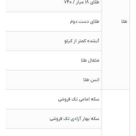
طلای 18 عیار / 740
0
طلا
طلای دست دوم
0
آبشده کمتر از کیلو
0
مثقال طلا
0
انس طلا
9
سکه امامی تک فروشی
0
سکه بهار آزادی تک فروشی
0