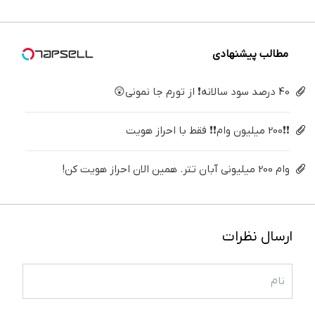
درمانش
(40%off)
سریع
(قدم
میلیون !
کن
بفروشش
اول،
پرسش‌نامه)
مطالب پیشنهادی
40 درصد سود سالانه❗ از تورم جا نمونی😲
❗❗200 میلیون وام❗❗ فقط با احراز هویت
وام 200 میلیونی آبان تتر. همین الان احراز هویت کن!
ارسال نظرات