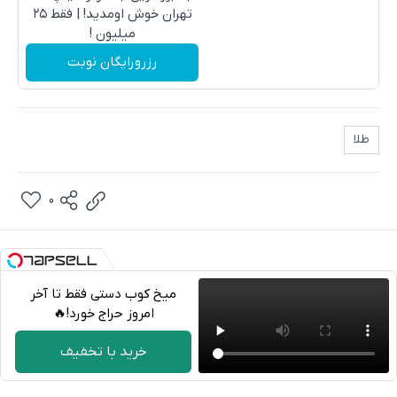
تهران خوش اومدید! | فقط ۲۵
میلیون !
رزرورایگان نوبت
طلا
0
میخ کوب دستی فقط تا آخر
امروز حراج خورد!🔥
تلگرام
خرید با تخفیف
واتساپ