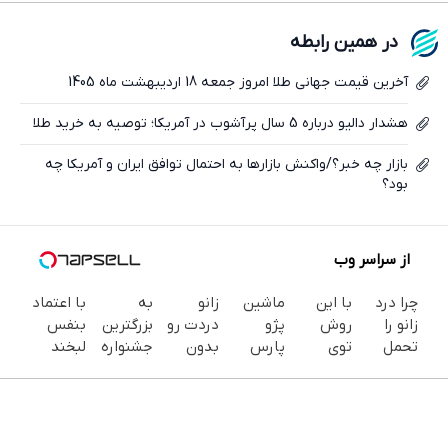
فیسبوک
در همین رابطه
ایکس
آخرین قیمت جهانی طلا امروز جمعه 18 اردیبهشت ماه 1405
هشدار دالیو درباره 5 سال پرآشوب در آمریکا؛ توصیه به خرید طلا
بازار چه خبر؟/واکنش بازارها به احتمال توافق ایران و آمریکا چه
بود؟
از سراسر وب
چرا درد
با این
ماشین
زانو
به
با اعتماد
زانو را
روش
پژو
دردت رو
بزرگترین
بنفس
تحمل
توی
پارس
بدون
جشنواره
لبخند
می‌کنی؟
خونه،سفیدی
برای
قرص
ایمپلنت
بزن (ژل
خیلی
و زیبایی
فروش
برای
تهران سر
سفیدکننده
ساده
دندوناتو
داری؟
همیشه
بزنید ! |
دندان40%تخفیف)
درمنزل
برگردون
اینجا
خوب کن!
فقط ۲۵