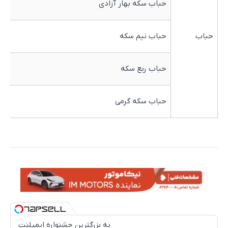
حباب سکه بهار آزادی
0
حباب
حباب نیم سکه
0
حباب ربع سکه
0
حباب سکه گرمی
0
به بزرگترین جشنواره ایمپلنت