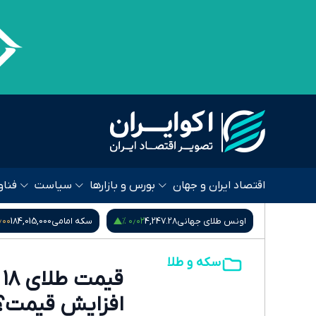
اقتصاد ایران و جهان
بورس و بازارها
سیاست
فناو
۰۰ %
۰٫۰۲ %
۰٫۰۰ %
80,396
اونس طلای جهانی
4,247.28
سکه امامی
184,015,000
سکه و طلا
افزایش قیمت؟