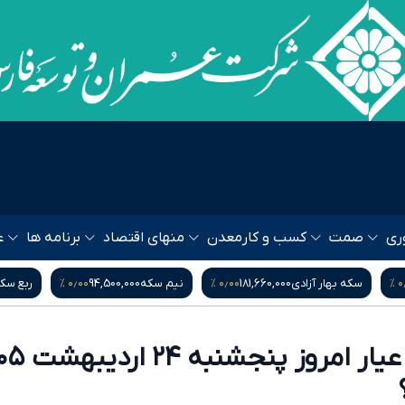
ری
صمت
کسب و کار
معدن
منهای اقتصاد
برنامه ها
ع
۰٫۰۰ %
۰٫۰۰ %
۰٫
سکه بهار آزادی
181,660,000
نیم سکه
94,500,000
ربع سک