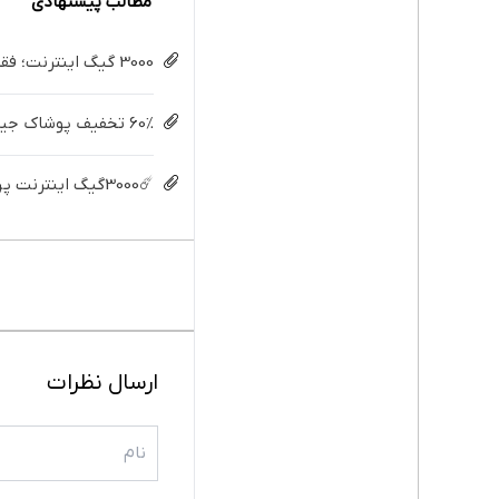
مطالب پیشنهادی
3000 گیگ اینترنت؛ فقط ماهی 100 هزار تومان
60% تخفیف پوشاک جین وست + خرید در 4 قسط
☄️3000گیگ اینترنت پرسرعت 6 ماههه فقط ماهی 100هزارتومان!!
ارسال نظرات