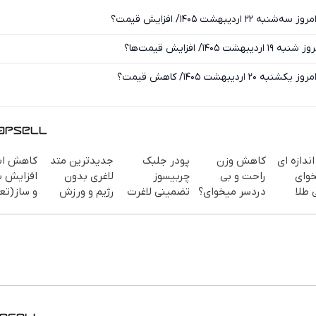
۱۴۰/ افزایش قیمت‌ها؟
اندازه ای
کاهش وزن
پودر جلبک
جدیدترین متد
کاهش اش
خوای
راحت و بی
چربیسوز
لاغری بدون
افزایش 
 طلا
دردسر میخوای؟
تضمینی لاغرت
رژیم و ورزش
و ساز(تع
ز سرمایه
پودر جلبک رو
میکنه/تعداد
چربیسوزی را
محدود)
افظت
با نصف قیمت
محدود
3برابر می کند
بخر!