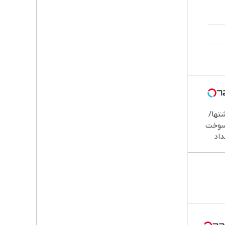
تها/
سوخت
داد