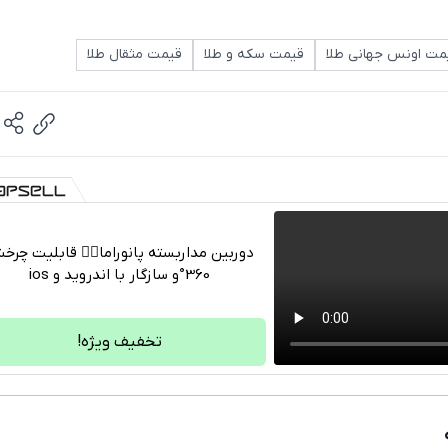
مت اونس جهانی طلا
قیمت سکه و طلا
قیمت مثقال طلا
دوربین مداربسته پانوراما👈🏻 قابلیت چر
360°و سازگار با اندروید و ios
تلگرام
واتساپ
تخفیف ویژه!
فیسبوک
ایکس