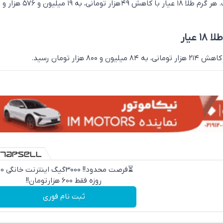
قیمت طل
عیار
⏳فرصت محدود!! 000
روزه فقط 600 هزارتومان!!
ثبت نام فوری