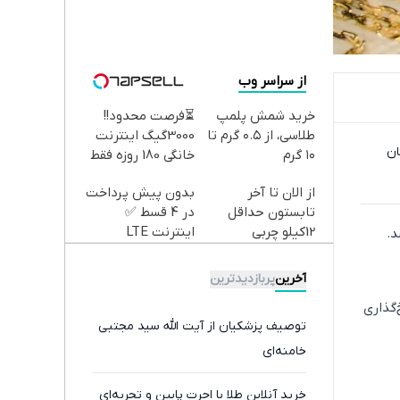
از سراسر وب
خرید شمش پلمپ
⏳فرصت محدود!!
طلاسی، از ۰.۵ گرم تا
3000گیگ اینترنت
، به ۱۹ میلیون و ۵۷۶ هزار و ۲۰۰ تومان
۱۰ گرم
خانگی 180 روزه فقط
600 هزارتومان!!
از الان تا آخر
بدون پیش پرداخت
تابستون حداقل
در 4 قسط ✅
12کیلو چربی
اینترنت LTE
میسوزونی🧨
پیشگامان + سیم
کارت رایگان
آخرین
پربازدیدترین
 دلار نرخ‌گذاری
توصیف پزشکیان از آیت الله سید مجتبی
خامنه‌ای
خرید آنلاین طلا با اجرت پایین و تجربه‌ای