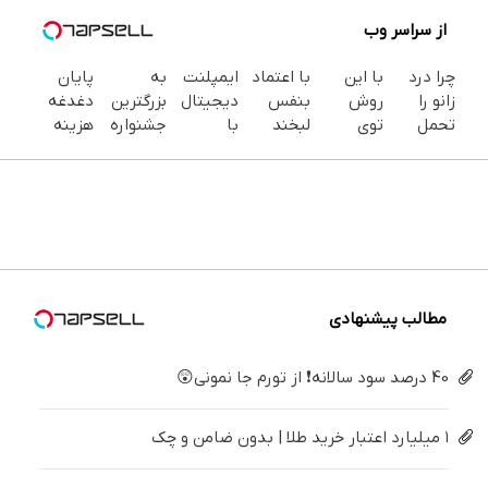
از سراسر وب
چرا درد
با این
با اعتماد
ایمپلنت
به
پایان
زانو را
روش
بنفس
دیجیتال
بزرگترین
دغدغه
تحمل
توی
لبخند
با
جشنواره
هزینه
می‌کنی؟
خونه،سفیدی
بزن (ژل
قالب‌گیری
ایمپلنت
های
خیلی
و زیبایی
سفیدکننده
دیجیتال
تهران سر
دندان
ساده
دندوناتو
دندان40%تخفیف)
| مشاوره
بزنید ! |
پزشکی با
درمنزل
برگردون
رایگان
فقط ۲۵
پک
درمانش
(40%off)
میلیون !
سفید
کن
کننده
خانگی
مطالب پیشنهادی
40 درصد سود سالانه❗ از تورم جا نمونی😲
۱ میلیارد اعتبار خرید طلا | بدون ضامن و چک