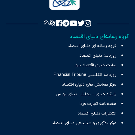
به اصول «انصاف، امانت و صداقت»، بستری برای انعکاس آراء متنوع
فراهم کرده و می‌کوشد با تفکیک حقایق مستند از ادعاهای بی‌اساس،
تصویری شفاف از واقعیت‌های اقتصادی ارائه دهد. ما در اکوایران با
تمرکز بر منافع اقتصاد رقابتی و آزادی انتخاب، راهکارهای چیرگی بر
گروه رسانه‌ای دنیای اقتصاد
چالش‌های فقر و بیکاری را جست‌وجو کرده و در کنار تحلیل آمارها،
گروه رسانه ای دنیای اقتصاد
نیازهای خبری مخاطبان در حوزه‌های اثرگذار بر اقتصاد را با رویکردی
حرفه‌ای و روزآمد پوشش می‌دهیم.
روزنامه دنیای اقتصاد
سایت خبری اقتصاد نیوز
روزنامه انگلیسی Financial Tribune
مرکز همایش های دنیای اقتصاد
پایگاه خبری – تحلیلی دنیای بورس
هفته‌نامه تجارت فردا
انتشارات دنیای اقتصاد
مرکز نوآوری و شتابدهی دنیای اقتصاد