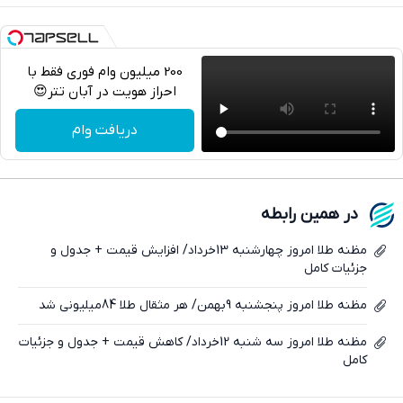
200 میلیون وام فوری فقط با
احراز هویت در آبان تتر😍
تلگرام
دریافت وام
واتساپ
فیسبوک
در همین رابطه
ایکس
مظنه طلا امروز چهارشنبه 13خرداد/ افزایش قیمت + جدول و
جزئیات کامل
مظنه طلا امروز پنجشنبه 9بهمن/ هر مثقال طلا 84میلیونی شد
مظنه طلا امروز سه شنبه 12خرداد/ کاهش قیمت + جدول و جزئیات
کامل