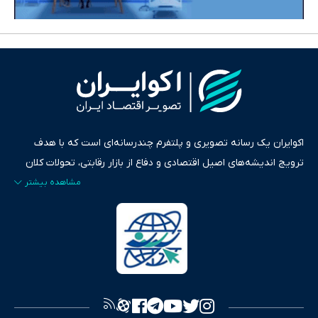
اکوایران یک رسانه تصویری و پلتفرم چندرسانه‌ای است که با هدف
ترویج اندیشه‌های اصیل اقتصادی و دفاع از بازار رقابتی، تحولات کلان
ایران و جهان را در قالب‌های ویدیو، پادکست، متن و گزارش‌های تحلیلی
پایش می‌کند. این رسانه به عنوان منبعی دقیق و قابل اعتماد، فراتر از
اطلاع‌رسانی صرف، به تبیین سیاست‌ها و کارکردهای بازارهای مالی،
سرمایه‌گذاری، تجارت و حوزه‌های نوظهور می‌پردازد. اکوایران با پایبندی
به اصول «انصاف، امانت و صداقت»، بستری برای انعکاس آراء متنوع
فراهم کرده و می‌کوشد با تفکیک حقایق مستند از ادعاهای بی‌اساس،
تصویری شفاف از واقعیت‌های اقتصادی ارائه دهد. ما در اکوایران با