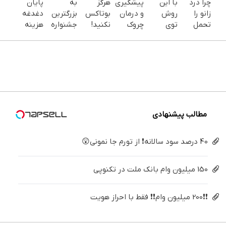
چرا درد
با این
پیشگیری
هرگز
به
پایان
زانو را
روش
و درمان
بوتاکس
بزرگترین
دغدغه
تحمل
توی
چروک
نکنید!
جشنواره
هزینه
می‌کنی؟
خونه،سفیدی
های
جوانساز
ایمپلنت
های
خیلی
و زیبایی
پوستی با
جلبک
تهران سر
دندان
ساده
دندوناتو
این
پوست
بزنید ! |
پزشکی با
درمنزل
برگردون
روش
شمارا ۱۰
فقط ۲۵
پک
درمانش
(40%off)
امن
سال
میلیون !
سفید
کن
جوان می
کننده
کند
خانگی
مطالب پیشنهادی
40 درصد سود سالانه❗ از تورم جا نمونی😲
150 میلیون وام بانک ملت در تکنوپی
❗❗200 میلیون وام❗❗ فقط با احراز هویت