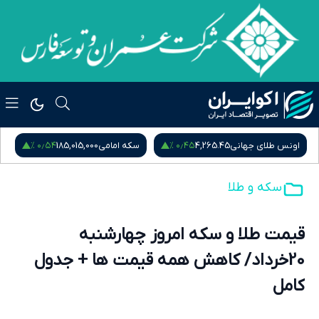
۰٫۱۲ %
۰٫۵۴ %
۰٫۴۵
سکه امامی
185,015,000
سکه بهار آزادی
181,870,000
سکه و طلا
قیمت طلا و سکه امروز چهارشنبه
20خرداد/ کاهش همه قیمت ها + جدول
کامل