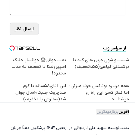
ارسال نظر
از سراسر وب
شست و شوی چربی های کبد با
بمب جوانی😱 جوانساز جلبک
نوشیدنی گیاهی(55%تخفیف)
اسپیرولینا با تخفیف به مدت
محدود❗
همه درباره بوتاکس حرف میزنن؛
این آقای58ساله با کرم
اما کمتر کسی این راه رو
ضدچروک جلبک10سال جوان
میشناسه.
شد(سفارش با تخفیف)
آخرین
پربازدیدترین
دست‌نوشته شهید علی لاریجانی در اربعین ۱۴۰۳: پزشکیان عملاً جریان