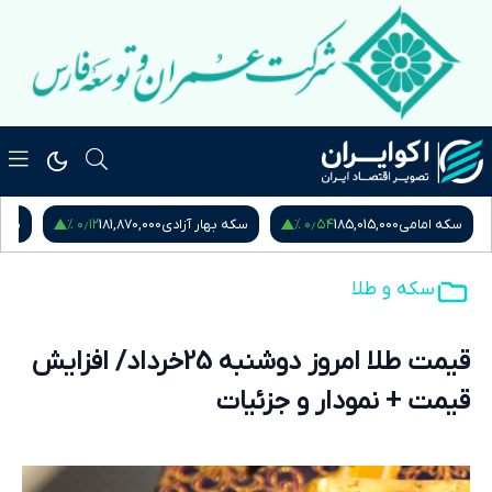
۰٫۱۲ %
۰٫۵۴ %
سکه امامی
185,015,000
سکه بهار آزادی
181,870,000
نیم
سکه و طلا
قیمت طلا امروز دوشنبه 25خرداد/ افزایش
قیمت + نمودار و جزئیات