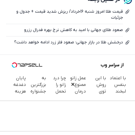
ایکس
قیمت طلا امروز شنبه 16خرداد/ ریزش شدید قیمت + جدول و
جزئیات
صعود طلای جهانی با امید به کاهش نرخ بهره فدرال رزرو
درخشش طلا در بازار جهانی؛ صعود فلز زرد ادامه خواهد داشت؟
از سراسر وب
با اعتماد
با این
عمل زانو
چرا درد
به
پایان
بنفس
روش
ممنوع❌
زانو را
بزرگترین
دغدغه
لبخند
توی
درمان
تحمل
جشنواره
هزینه
بزن (ژل
خونه،سفیدی
قطعی
می‌کنی؟
ایمپلنت
های
سفیدکننده
و زیبایی
زانو درد
خیلی
تهران سر
دندان
دندان40%تخفیف)
دندوناتو
بدون
ساده
بزنید ! |
پزشکی با
برگردون
جراحی و
درمنزل
فقط ۲۵
پک
(40%off)
دارو
درمانش
میلیون !
سفید
(پرسش
کن
کننده