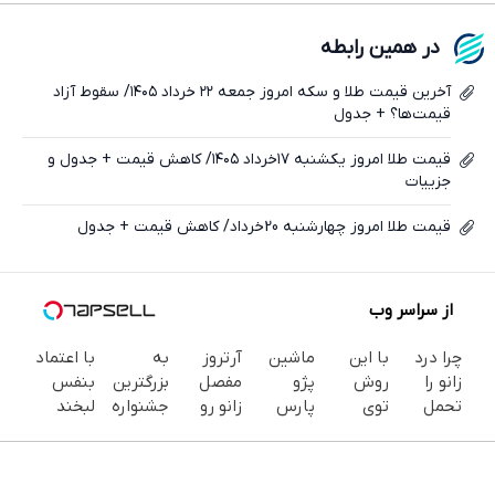
فیسبوک
در همین رابطه
ایکس
آخرین قیمت طلا و سکه امروز جمعه ۲۲ خرداد ۱۴۰۵/ سقوط آزاد
قیمت‌ها؟ + جدول
قیمت طلا امروز یکشنبه ۱۷خرداد ۱۴۰۵/ کاهش قیمت + جدول و
جزییات
قیمت طلا امروز چهارشنبه 20خرداد/ کاهش قیمت + جدول
از سراسر وب
چرا درد
با این
ماشین
آرتروز
به
با اعتماد
زانو را
روش
پژو
مفصل
بزرگترین
بنفس
تحمل
توی
پارس
زانو رو
جشنواره
لبخند
می‌کنی؟
خونه،سفیدی
برای
یکبار
ایمپلنت
بزن (ژل
خیلی
و زیبایی
فروش
برای
تهران سر
سفیدکننده
ساده
دندوناتو
داری؟
همیشه
بزنید ! |
دندان40%تخفیف)