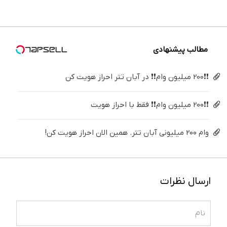
درمنزل
برگردون
اینجا
درمان
فقط ۲۵
درمانش
(40%off)
سریع
کن!
میلیون !
کن
بفروشش
◗پرسش‌نامه◖
مطالب پیشنهادی
❗❗200 میلیون وام❗❗ در آبان تتر احراز هویت کن
❗❗200 میلیون وام❗❗ فقط با احراز هویت
وام 200 میلیونی آبان تتر. همین الان احراز هویت کن!
ارسال نظرات