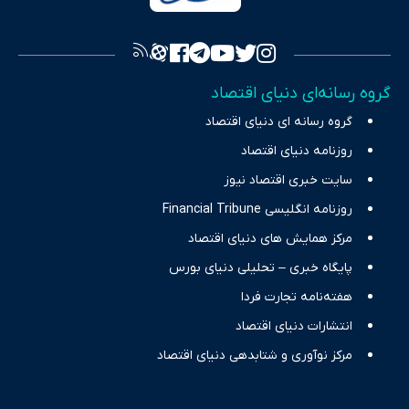
فراهم کرده و می‌کوشد با تفکیک حقایق مستند از ادعاهای بی‌اساس،
تصویری شفاف از واقعیت‌های اقتصادی ارائه دهد. ما در اکوایران با
تمرکز بر منافع اقتصاد رقابتی و آزادی انتخاب، راهکارهای چیرگی بر
گروه رسانه‌ای دنیای اقتصاد
چالش‌های فقر و بیکاری را جست‌وجو کرده و در کنار تحلیل آمارها،
گروه رسانه ای دنیای اقتصاد
نیازهای خبری مخاطبان در حوزه‌های اثرگذار بر اقتصاد را با رویکردی
حرفه‌ای و روزآمد پوشش می‌دهیم.
روزنامه دنیای اقتصاد
سایت خبری اقتصاد نیوز
روزنامه انگلیسی Financial Tribune
مرکز همایش های دنیای اقتصاد
پایگاه خبری – تحلیلی دنیای بورس
هفته‌نامه تجارت فردا
انتشارات دنیای اقتصاد
مرکز نوآوری و شتابدهی دنیای اقتصاد