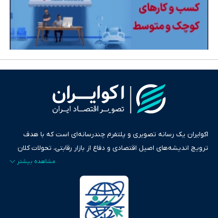
اکوایران یک رسانه تصویری و پلتفرم چندرسانه‌ای است که با هدف
ترویج اندیشه‌های اصیل اقتصادی و دفاع از بازار رقابتی، تحولات کلان
ایران و جهان را در قالب‌های ویدیو، پادکست، متن و گزارش‌های تحلیلی
پایش می‌کند. این رسانه به عنوان منبعی دقیق و قابل اعتماد، فراتر از
اطلاع‌رسانی صرف، به تبیین سیاست‌ها و کارکردهای بازارهای مالی،
سرمایه‌گذاری، تجارت و حوزه‌های نوظهور می‌پردازد. اکوایران با پایبندی
به اصول «انصاف، امانت و صداقت»، بستری برای انعکاس آراء متنوع