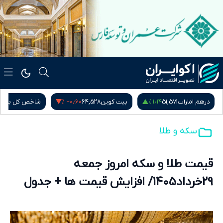
۰٫۰۰ %
‎−۰٫۶۰ %
بیت کوین
64,528
شاخص کل بورس
5,407,901.78
دلار آ
سکه و طلا
قیمت طلا و سکه امروز جمعه
29خرداد1405/ افزایش قیمت ها + جدول