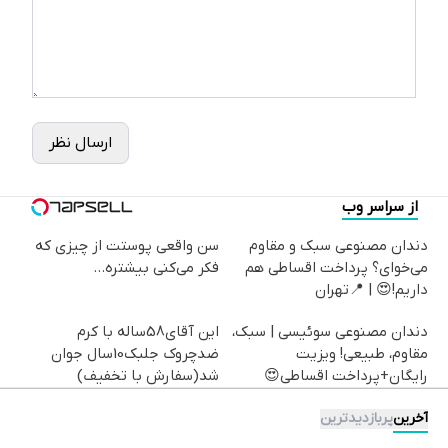
ارسال نظر
از سراسر وب
دندان مصنوعی سبک و مقاوم
سن واقعی پوستت از چیزی که
می‌خوای؟ پرداخت اقساطی هم
فکر می‌کنی بیشتره...
داریم!😍 | 📍تهران
دندان مصنوعی سوئیسی | سبک،
این آقای58ساله با کرم
مقاوم، طبیعی! ویزیت
ضدچروک جلبک10سال جوان
رایگان+پرداخت اقساطی😍
شد(سفارش با تخفیف)
آخرین
پربازدیدترین