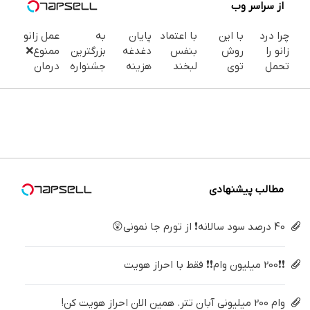
از سراسر وب
چرا درد
با این
با اعتماد
پایان
به
عمل زانو
زانو را
روش
بنفس
دغدغه
بزرگترین
ممنوع❌
تحمل
توی
لبخند
هزینه
جشنواره
درمان
می‌کنی؟
خونه،سفیدی
بزن (ژل
های
ایمپلنت
قطعی
خیلی
و زیبایی
سفیدکننده
دندان
تهران سر
زانو درد
ساده
دندوناتو
دندان40%تخفیف)
پزشکی با
بزنید ! |
بدون
درمنزل
برگردون
پک
فقط ۲۵
جراحی و
درمانش
(40%off)
سفید
میلیون !
دارو
کن
کننده
(پرسش
خانگی
نامه)
مطالب پیشنهادی
40 درصد سود سالانه❗ از تورم جا نمونی😲
❗❗200 میلیون وام❗❗ فقط با احراز هویت
وام 200 میلیونی آبان تتر. همین الان احراز هویت کن!