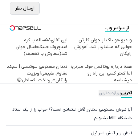
ارسال نظر
از سراسر وب
ویدیو هولناک از جوان کارتن
این آقای58ساله با کرم
خوابی که میلیاردر شد. آموزش
ضدچروک جلبک10سال جوان
رایگان
شد(سفارش با تخفیف)
همه درباره بوتاکس حرف میزنن؛
دندان مصنوعی سوئیسی | سبک،
اما کمتر کسی این راه رو
مقاوم، طبیعی! ویزیت
میشناسه.
رایگان+پرداخت اقساطی😍
آخرین
پربازدیدترین
آیا هوش مصنوعی مشاور قابل اعتمادی است؟/ جواب را از یک استاد
دانشگاه MIT بشنویم
لبنان زیر آتش اسرائیل