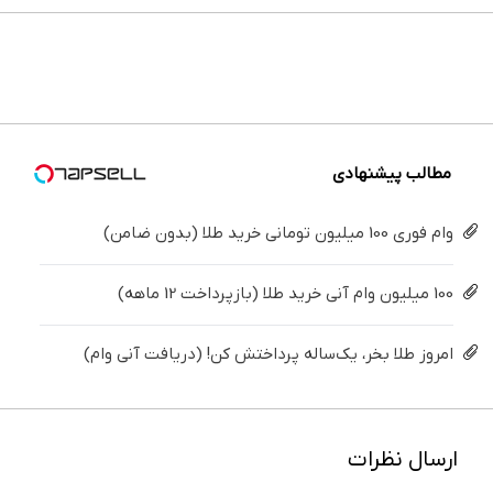
بزن (ژل
خونه،سفیدی
می‌کنی؟
ایمپلنت
در خانه
های
سفیدکننده
و زیبایی
خیلی
تهران سر
درمانش
دندان
دندان40%تخفیف)
دندوناتو
ساده
بزنید ! |
کن ◀
پزشکی با
برگردون
درمنزل
فقط ۲۵
پرسش‌نامه
پک
(40%off)
درمانش
میلیون !
▶
سفید
کن
کننده
خانگی
مطالب پیشنهادی
وام فوری 100 میلیون تومانی خرید طلا (بدون ضامن)
100 میلیون وام آنی خرید طلا (بازپرداخت 12 ماهه)
امروز طلا بخر، یک‌ساله پرداختش کن! (دریافت آنی وام)
ارسال نظرات