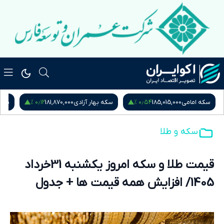
۰٫۱۲ %
۰٫۵۴ %
سکه امامی
185,015,000
سکه بهار آزادی
181,870,000
نیم
سکه و طلا
قیمت طلا و سکه امروز یکشنبه 31خرداد
1405/ افزایش همه قیمت ها + جدول