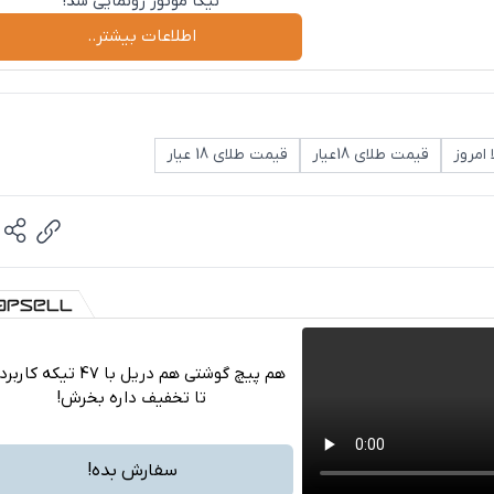
نیکا موتور رونمایی شد!
اطلاعات بیشتر..
امروز
قیمت طلای 18عیار
قیمت طلای 18 عیار
هم پیچ گوشتی هم دریل با 47 تیکه ک
تا تخفیف داره بخرش!
تلگرام
واتساپ
سفارش بده!