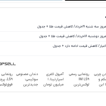
فیسبوک
ایکس
دن چربی
رونمایی رسمی
آمپول لاغری
دندان مصنوعی
کم و
IM LS9
اسپارتینا، ا
سوئیسی:
LS9، پر
 این
لوکس‌ترین
میلیون تومان
جدیدترین
فوق‌لوک
EREV در ایران
ارزان‌تر از
فناوری اروپا،
EREV 
سفارش
همه‌جا!
سبک و مقاوم |
ایران شد
یف ویژه)
پرداخت قسطی