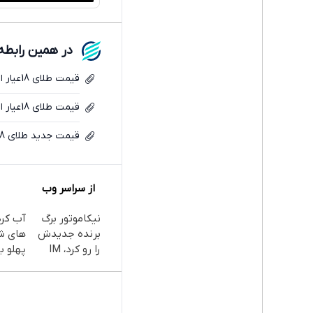
در همین رابطه
قیمت طلای 18عیار امروز سه شنبه 19خرداد/ کاهش قیمت طلا + جدول
قیمت طلای 18عیار امروز دوشنبه 18خرداد/ کاهش قیمت طلا + جدول
قیمت جدید طلای 18عیار/ کاهش قیمت ادامه دارد + جدول
از سراسر وب
نیکاموتور برگ
آب کر
برنده جدیدش
های ش
را رو کرد، IM
پهلو با
LS9 رسماً وارد
پودر
بازار ایران شد
جلبک(
با تخف