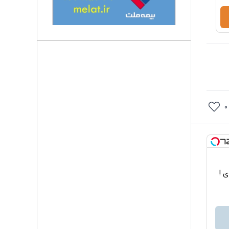
0
اربردی !