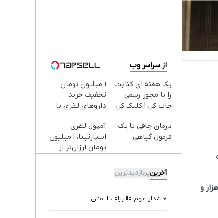
از سراسر وب
یک هفته ای کتابت
1 میلیون تومان
را با مجوز رسمی
تخفیف خرید
چاپ کن ! کلیک کن
داروهای لاغری با
تا فرصت هست !
ارسال از داروخانه و
درمان چاقی با یک
آمپول لاغری
پک یخ!
فرمول گیاهی
اسپارتینا، ا میلیون
تومان ارزان‌تر از
همه‌جا!
آخرین
پربازدیدترین
میلیون و ۱۳۶ هزار و
هشدار مهم قالیباف + متن