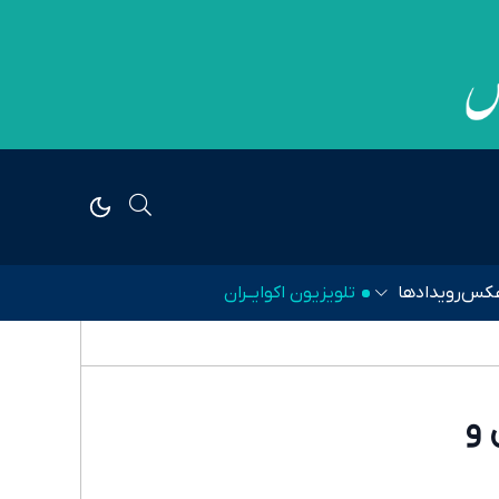
کس
رویدادها
تلویزیون اکوایــران
ل و