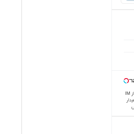
رونمایی از IM
چم‌دار
س
وارد بازار