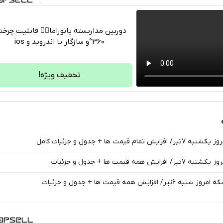
دوربین مداربسته پانوراما👈🏻 قابلیت چر
360°و سازگار با اندروید و ios
تلگرام
واتساپ
تخفیف ویژه!
فیسبوک
ایکس
 قیمت ها + جدول و جزئیات کامل
مه قیمت ها + جدول و جزئیات
زایش همه قیمت ها + جدول و جزئیات