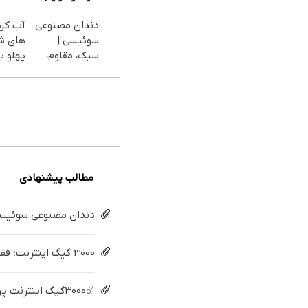
دندان مصنوعی
آب کر
سوئیسی |
های ش
سبک، مقاوم،
پهلو با
طبیعی! ویزیت
پودر
رایگان+پرداخت
جلبک(
اقساطی😍
با تخف
مطالب پیشنهادی
دندان مصنوعی سوئیسی:
3000 گیگ اینترنت؛ فقط ماهی 100 هزار تومان
☄️3000گیگ اینترنت پرسرعت 6 ماههه فقط ماهی 100هزارتومان!!