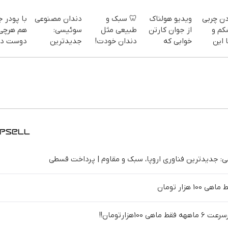
دن چربی
ویدیو هولناک
🦷 سبک و
دندان مصنوعی
با پودر 
کم و
از جوان کارتن
طبیعی مثل
سوئیسی:
هم هرچی
 این
خوابی که
دندان خودت!
جدیدترین
دوست دا
میلیاردر شد.
نصب آسان و
فناوری اروپا،
بخور هم
سفارش
آموزش رایگان
پرداخت
سبک و مقاوم |
هیکل با
یف ویژه)
اقساطی 💳 📍
پرداخت قسطی
لینک
تهران
خرید45%off
 جدیدترین فناوری اروپا، سبک و مقاوم | پرداخت قسطی