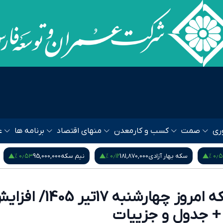
ری
صمت
کسب و کار
معدن
منهای اقتصاد
برنامه ها
ع
۰٫۹۵ %
۰٫۵۳ %
نیم سکه
95,000,000
ربع سکه
53,000,000
یورو
80
قیمت طلا و سکه امروز چهارشنبه 17تیر 1405
+ جدول و جزییات