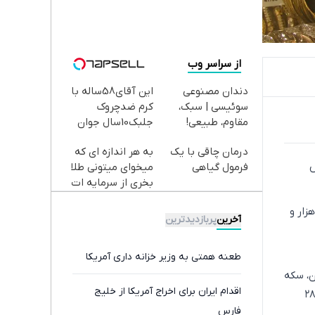
از سراسر وب
دندان مصنوعی
این آقای58ساله با
سوئیسی | سبک،
کرم ضدچروک
مقاوم، طبیعی!
جلبک10سال جوان
ویزیت
شد(سفارش با
درمان چاقی با یک
به هر اندازه ای که
رایگان+پرداخت
تخفیف)
س
فرمول گیاهی
میخوای میتونی طلا
اقساطی😍
بخری از سرمایه ات
محافظت کنی
به ۷۷ میلیون و ۱۵۰ هزار تومان رسید، هر گرم طلای ۱۸ عیار با قیمت ۱۷ میلیون و ۸۱۰ هزار و
آخرین
پربازدیدترین
طعنه همتی به وزیر خزانه داری آمریکا
ا قیمت ۱۷۹ میلیون و ۵۰۰ هزار تومان، سکه
اقدام ایران برای اخراج آمریکا از خلیج
 ۱۷۶ میلیون تومان، نیم‌سکه ۹۳ میلیون تومان، ربع‌سکه ۵۴ میلیون تومان و سکه گرمی ۲۸
فارس