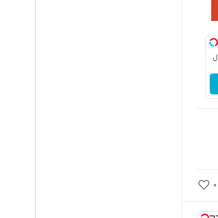
دچروک جلبک10سال
0