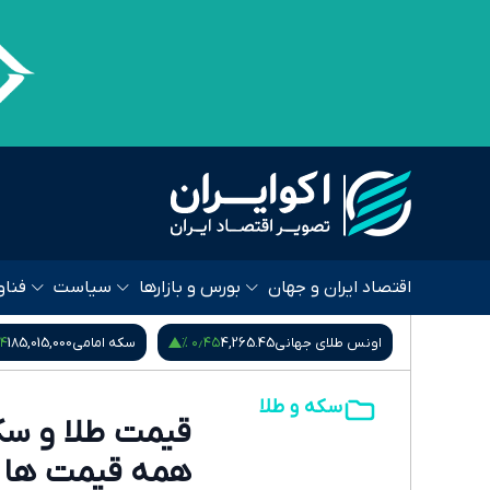
اقتصاد ایران و جهان
بورس و بازارها
سیاست
فناو
۰٫۱۲ %
۰٫۵۴ %
۰٫۴۵ %
4,2
سکه امامی
185,015,000
سکه بهار آزادی
181,870,000
سکه و طلا
همه قیمت ها 