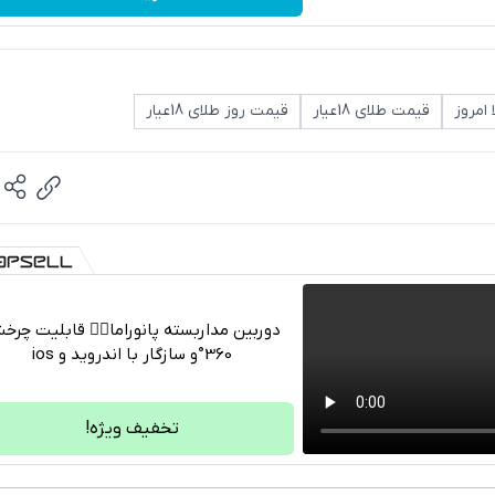
امروز
قیمت طلای 18عیار
قیمت روز طلای 18عیار
دوربین مداربسته پانوراما👈🏻 قابلیت چر
360°و سازگار با اندروید و ios
تلگرام
واتساپ
تخفیف ویژه!
فیسبوک