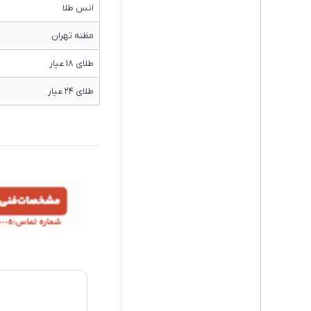
انس طلا
مظنه تهران
طلای ۱۸ عیار
طلای ۲۴ عیار