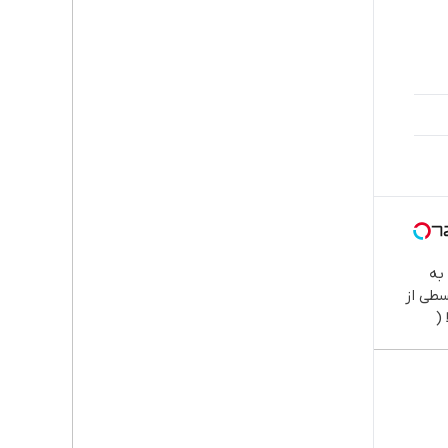
به
طی از
(
داخت 12