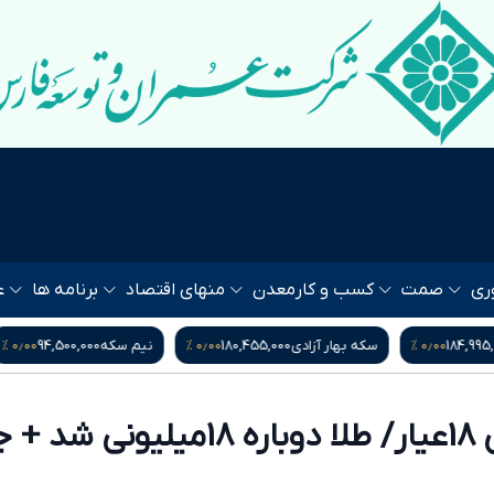
ری
صمت
کسب و کار
معدن
منهای اقتصاد
برنامه ها
ع
۰٫۰۰ %
۰٫۰۰ %
۰٫۰
سکه بهار آزادی
180,455,000
نیم سکه
94,500,000
ربع 
قیمت روز طلای 18عیار/ طلا دوباره 18میلیو