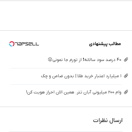
سفیدکننده
و زیبایی
درمانش
خیلی
تهران سر
دندان
دندان40%تخفیف)
دندوناتو
کن ◀
ساده
بزنید ! |
پزشکی با
برگردون
پرسش‌نامه
درمنزل
فقط ۲۵
پک
(40%off)
▶
درمانش
میلیون !
سفید
کن
کننده
خانگی
مطالب پیشنهادی
40 درصد سود سالانه❗ از تورم جا نمونی😲
۱ میلیارد اعتبار خرید طلا | بدون ضامن و چک
وام 200 میلیونی آبان تتر. همین الان احراز هویت کن!
ارسال نظرات