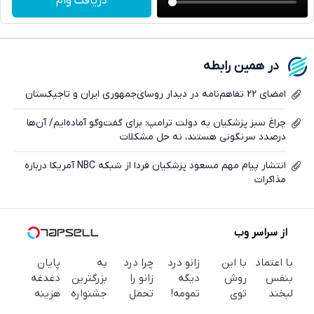
دریافت وام
واتساپ
فیسبوک
در همین رابطه
ایکس
امضای 22 تفاهم‌نامه در دیدار روسای‌جمهوری ایران و تاجیکستان
چراغ سبز پزشکیان به دولت ترامپ: برای گفت‌وگو آماده‌ایم/ آن‌ها
درصدد سرنگونی هستند، نه حل مشکلات
انتشار پیام مهم مسعود پزشکیان فردا از شبکه NBC آمریکا درباره
مذاکرات
از سراسر وب
با اعتماد
با این
زانو درد
چرا درد
به
پایان
بنفس
روش
دیگه
زانو را
بزرگترین
دغدغه
لبخند
توی
تمومه!
تحمل
جشنواره
هزینه
بزن (ژل
خونه،سفیدی
در خانه
می‌کنی؟
ایمپلنت
های