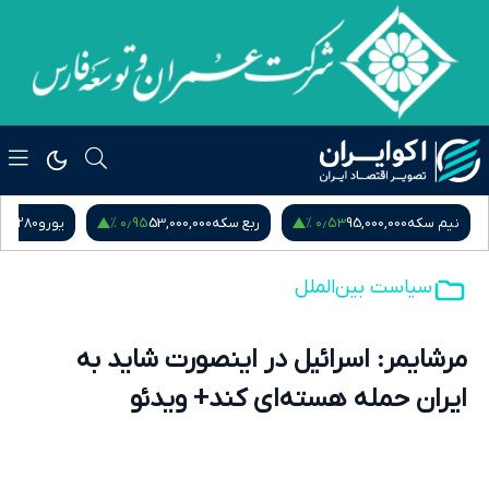
 %
‎−۰٫۰۱ %
۰٫۹۵ %
ربع سکه
53,000,000
یورو
217,280
درهم امارات
51,571
سیاست بین‌الملل
مرشایمر: اسرائیل در اینصورت شاید به
ایران حمله هسته‌ای کند+ ویدئو