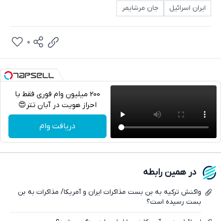
ایران اسرائیل
جان مرشایمر
0
200 میلیون وام فوری فقط با
احراز هویت در آبان تتر😍
تلگرام
دریافت وام
واتساپ
فیسبوک
در همین رابطه
ایکس
واکنش ترکیه به بن بست مذاکرات ایران و آمریکا/ مذاکرات به بن
بست رسیده است؟