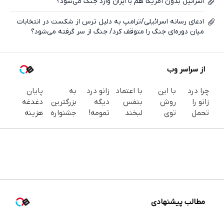
اسرائیل بدون آمریکا هم با ایران وارد جنگ می‌شود؟
ادعای رسانه اسرائیلی/ترامپ به دلیل ترس از شکست در انتخابات
میان دوره‌ای جنگ را متوقف کرد/ جنگ از سر گرفته می‌شود؟
از سراسر وب
چرا درد
با این
با اعتماد
زانو درد
به
پایان
زانو را
روش
بنفس
دیگه
بزرگترین
دغدغه
تحمل
توی
لبخند
تمومه!
جشنواره
هزینه
می‌کنی؟
خونه،سفیدی
بزن (ژل
در خانه
ایمپلنت
های
خیلی
و زیبایی
سفیدکننده
درمانش
تهران سر
دندان
ساده
دندوناتو
دندان40%تخفیف)
کن ◀
بزنید ! |
پزشکی با
درمنزل
برگردون
پرسش‌نامه
فقط ۲۵
پک
درمانش
(40%off)
▶
میلیون !
سفید
کن
کننده
خانگی
مطالب پیشنهادی