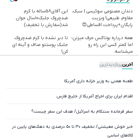
دندان مصنوعی سوئیسی | سبک،
این آقای58ساله با کرم
مقاوم، طبیعی! ویزیت
ضدچروک جلبک10سال جوان
رایگان+پرداخت اقساطی😍
شد(سفارش با تخفیف)
همه درباره بوتاکس حرف میزنن؛
تا دیر نشده با کرم ضدچروک
اما کمتر کسی این راه رو
جلبک پوستتو صاف و آینه ای
میشناسه.
کن!
آخرین
پربازدیدترین
طعنه همتی به وزیر خزانه داری آمریکا
اقدام ایران برای اخراج آمریکا از خلیج فارس
سفر فرمانده سنتکام به اسرائیل/ هدف این سفر چیست؟
خبر خوش معیشتی/ تخفیف ۳۰ تا ۵۰ درصدی به دهک‌های پایین در
کالاهای اساسی