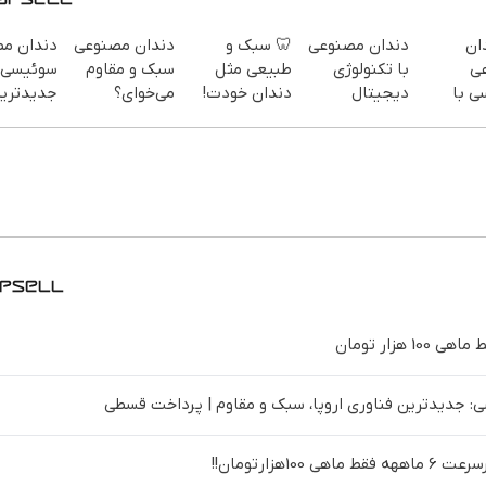
ان
دندان مصنوعی
🦷 سبک و
دندان مصنوعی
دندان م
ی
با تکنولوژی
طبیعی مثل
سبک و مقاوم
سوئیسی:
ی با
دیجیتال
دندان خودت!
می‌خوای؟
جدیدتری
ژی
سوئیسی🇨🇭
نصب آسان و
پرداخت
فناوری ارو
ل |
پرداخت
اقساطی هم
سبک و مق
پرداخت در 4
اقساطی 💳 📍
داریم!😍 | 📍
پرداخت 
 تهران
تهران
تهران
 جدیدترین فناوری اروپا، سبک و مقاوم | پرداخت قسطی