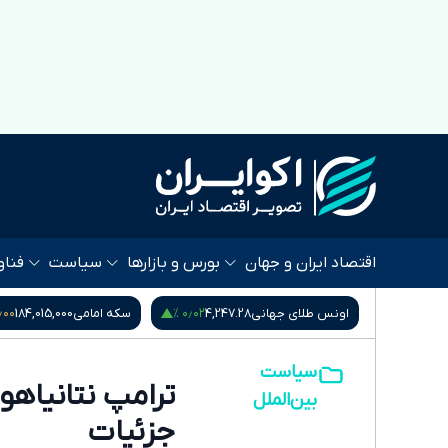
اقتصاد ایران و جهان
بورس و بازارها
سیاست
فناو
٫۰۰ %
۰٫۰۰ %
۰٫۰۲ %
4,247.2
سکه امامی
184,015,000
سکه بهار آزادی
181,660,000
سیاست
ترامپ نتانیاهو 
بین‌الملل
جزئیات