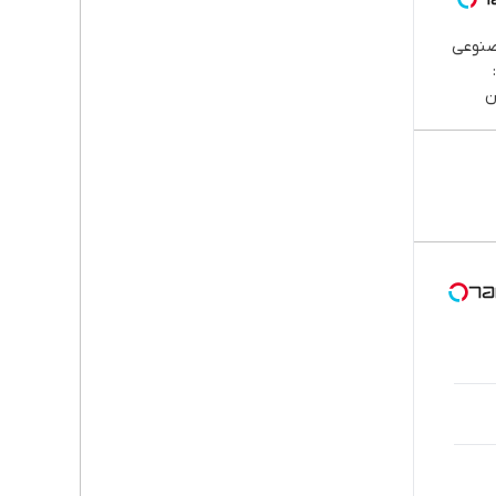
صنوعی
ن
پا،
اوم |
قسطی