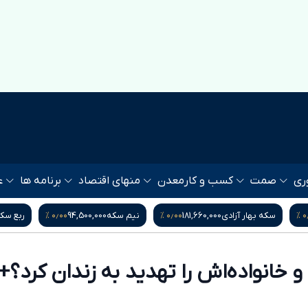
ری
صمت
کسب و کار
معدن
منهای اقتصاد
برنامه ها
ع
۰ %
۰٫۰۰ %
۰٫۰۰ %
۰
نیم سکه
94,500,000
ربع سکه
52,500,000
یورو
217,300
و خانواده‌اش را تهدید به زندان کرد؟+