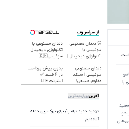
از سراسر وب
🦷 دندان مصنوعی
دندان مصنوعی با
سوئیسی با
تکنولوژی دیجیتال
است.
تکنولوژی دیجیتال |
سوئیسی🇨🇭
پرداخت در 4 قسط |
دندان مصنوعی
بدون پیش پرداخت
📍 تهران
اهو
سوئیسی | سبک،
در 4 قسط ✅
مقاوم، طبیعی!
اینترنت LTE
 را
ویزیت
پیشگامان + سیم
رایگان+پرداخت
کارت رایگان
آخرین
پربازدیدترین
اقساطی😍
سفید
تهدید جدید ترامپ/ برای بزرگ‌ترین حمله
اهو
آماده‌ایم
یی‌های