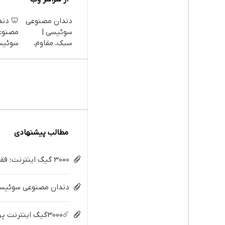
دندان مصنوعی
🦷 دند
سوئیسی |
مصنوع
سبک، مقاوم،
سوئیس
طبیعی! ویزیت
تکنولو
رایگان+پرداخت
دیجیتا
اقساطی😍
قسط |
مطالب پیشنهادی
3000 گیگ اینترنت؛ فقط ماهی 100 هزار تومان
دندان مصنوعی سوئیسی:
☄️3000گیگ اینترنت پرسرعت 6 ماههه فقط ماهی 100هزارتومان!!