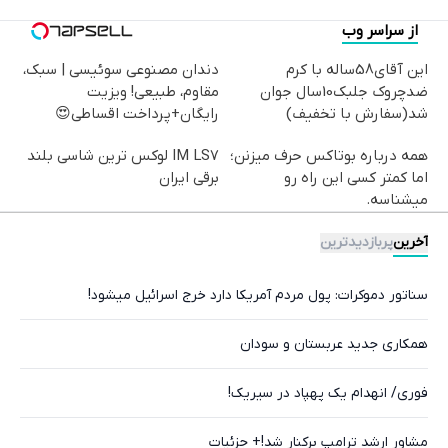
از سراسر وب
این آقای58ساله با کرم
دندان مصنوعی سوئیسی | سبک،
ضدچروک جلبک10سال جوان
مقاوم، طبیعی! ویزیت
شد(سفارش با تخفیف)
رایگان+پرداخت اقساطی😍
همه درباره بوتاکس حرف میزنن؛
IM LS7 لوکس ترین شاسی بلند
اما کمتر کسی این راه رو
برقی ایران
میشناسه.
آخرین
پربازدیدترین
سناتور دموکرات: پول مردم آمریکا دارد خرج اسرائیل میشود!
همکاری جدید عربستان و سودان
فوری/ انهدام یک پهپاد در سیریک!
مشاور ارشد ترامپ برکنار شد!+ جزئیات