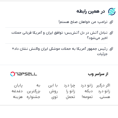
فیسبوک
در همین رابطه
ایکس
ترامپ: من خواهان صلح هستم!
تبادل آتش در دل آتش‌بس؛ توافق ایران و آمریکا قربانی حملات
اخیر می‌شود؟
رئیس جمهور آمریکا به حملات موشکی ایران واکنش نشان داد+
جزئیات
از سراسر وب
اگر درگیر
زانو درد
چرا درد
با این
به
پایان
زانو درد
دیگه
زانو را
روش
بزرگترین
دغدغه
هستی،
تمومه!
تحمل
توی
جشنواره
هزینه
همین
در خانه
می‌کنی؟
خونه،سفیدی
ایمپلنت
های
حالا
درمانش
خیلی
و زیبایی
تهران سر
دندان
پرسش‌نامه
کن ◀
ساده
دندوناتو
بزنید ! |
پزشکی با