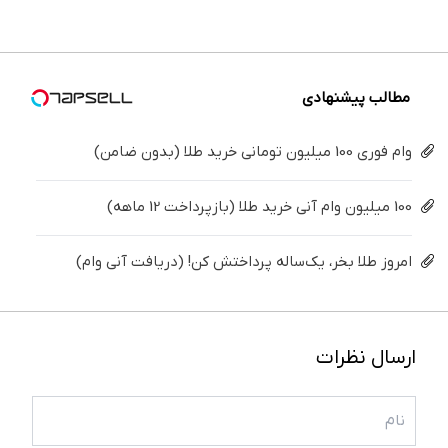
رو پرکن!
پرسش‌نامه
درمنزل
برگردون
فقط ۲۵
پک
▶
درمانش
(40%off)
میلیون !
سفید
کن
کننده
خانگی
مطالب پیشنهادی
وام فوری 100 میلیون تومانی خرید طلا (بدون ضامن)
100 میلیون وام آنی خرید طلا (بازپرداخت 12 ماهه)
امروز طلا بخر، یک‌ساله پرداختش کن! (دریافت آنی وام)
ارسال نظرات