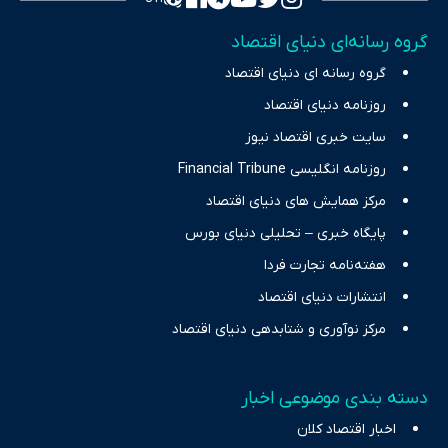
تمرکز بر منافع اقتصاد رقابتی و آزادی انتخاب، راهکارهای چیرگی بر
گروه رسانه‌ای دنیای اقتصاد
چالش‌های فقر و بیکاری را جست‌وجو کرده و در کنار تحلیل آمارها،
گروه رسانه ای دنیای اقتصاد
نیازهای خبری مخاطبان در حوزه‌های اثرگذار بر اقتصاد را با رویکردی
حرفه‌ای و روزآمد پوشش می‌دهیم.
روزنامه دنیای اقتصاد
سایت خبری اقتصاد نیوز
روزنامه انگلیسی Financial Tribune
مرکز همایش های دنیای اقتصاد
پایگاه خبری – تحلیلی دنیای بورس
هفته‌نامه تجارت فردا
انتشارات دنیای اقتصاد
مرکز نوآوری و شتابدهی دنیای اقتصاد
دسته بندی موضوعی اخبار
اخبار اقتصاد کلان