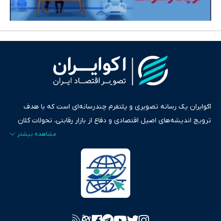
اکوایران یک رسانه تصویری و پلتفرم چندرسانه‌ای است که با هدف
ترویج اندیشه‌های اصیل اقتصادی و دفاع از بازار رقابتی، تحولات کلان
ایران و جهان را در قالب‌های ویدیو، پادکست، متن و گزارش‌های تحلیلی
پایش می‌کند. این رسانه به عنوان منبعی دقیق و قابل اعتماد، فراتر از
اطلاع‌رسانی صرف، به تبیین سیاست‌ها و کارکردهای بازارهای مالی،
سرمایه‌گذاری، تجارت و حوزه‌های نوظهور می‌پردازد. اکوایران با پایبندی
به اصول «انصاف، امانت و صداقت»، بستری برای انعکاس آراء متنوع
فراهم کرده و می‌کوشد با تفکیک حقایق مستند از ادعاهای بی‌اساس،
تصویری شفاف از واقعیت‌های اقتصادی ارائه دهد. ما در اکوایران با