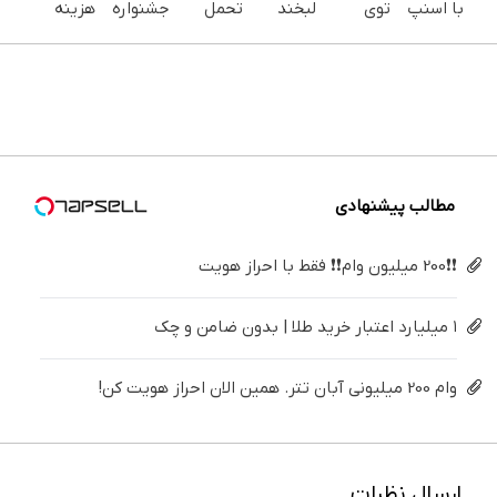
با اسنپ
توی
لبخند
تحمل
جشنواره
هزینه
پی | در
خونه،سفیدی
بزن (ژل
می‌کنی؟
ایمپلنت
های
۴ قسط
و زیبایی
سفیدکننده
خیلی
تهران سر
دندان
بدون
دندوناتو
دندان40%تخفیف)
ساده
بزنید ! |
پزشکی با
سود و
برگردون
درمنزل
فقط ۲۵
پک
کارمزد!
(40%off)
درمانش
میلیون !
سفید
کن
کننده
خانگی
مطالب پیشنهادی
❗❗200 میلیون وام❗❗ فقط با احراز هویت
۱ میلیارد اعتبار خرید طلا | بدون ضامن و چک
وام 200 میلیونی آبان تتر. همین الان احراز هویت کن!
ارسال نظرات