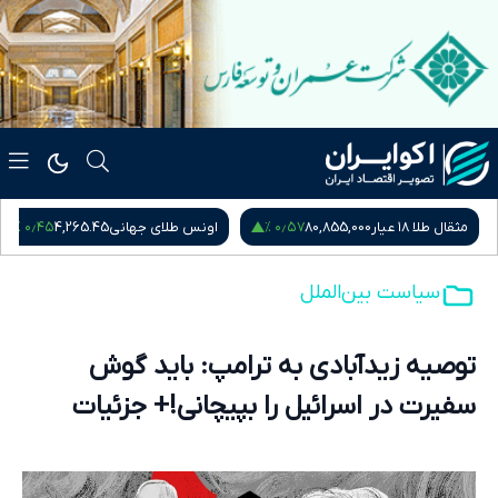
۰٫۴۵ %
۰٫۵۷ %
مثقال طلا ۱۸ عیار
80,855,000
اونس طلای جهانی
4,265.45
سیاست بین‌الملل
توصیه زید‌آبادی به ترامپ: باید گوش
سفیرت در اسرائیل را بپیچانی!+ جزئیات