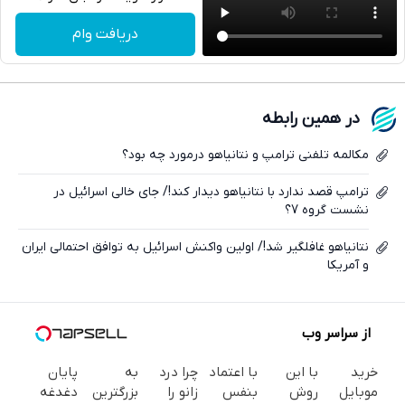
تلگرام
دریافت وام
واتساپ
فیسبوک
در همین رابطه
ایکس
مکالمه تلفنی ترامپ و نتانیاهو در‌مورد چه بود؟
ترامپ قصد ندارد با نتانیاهو دیدار کند!/ جای خالی اسرائیل در
نشست گروه 7؟
نتانیاهو غافلگیر شد!/ اولین واکنش اسرائیل به توافق احتمالی ایران
و آمریکا
از سراسر وب
خرید
با این
با اعتماد
چرا درد
به
پایان
موبایل
روش
بنفس
زانو را
بزرگترین
دغدغه