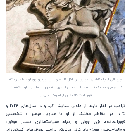
جزییاتی از یک نقاشی دیواری در داخل کلیسای سن لورنزو این لوچینا در رم که
نشان می‌دهد یک فرشته شباهت قابل توجهی به جورجیا ملونی دارد. یکشنبه ۱
فوریه ۲۰۲۶/عکس از آسوشیتدپرس
ترامپ در آغاز بارها از ملونی ستایش کرد و در سال‌های ۲۰۲۴ و
۲۰۲۵ در مقاطع مختلف از او با عناوین «رهبر و شخصیتی
فوق‌العاده»، «زن جوان و زیبا»، «سیاستمداری بسیار موفق»
و «الهام‌بخش همه» یاد کرد. زمانی‌که ترامپ تعرفه‌های گسترده‌ای