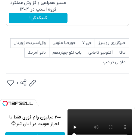
مسیر همراهی و گزارش عملکرد
گروه اسنپ در ۱۴۰۴
کلیک کن!
خبرگزاری رویترز
جی 7
جورجیا ملونی
وال‌استریت ژورنال
ماگا
آنتونیو تاجانی
پاپ لئو چهاردهم
ناتو آمریکا
ملونی ترامپ
0
200 میلیون وام فوری فقط با
احراز هویت در آبان تتر😍
تلگرام