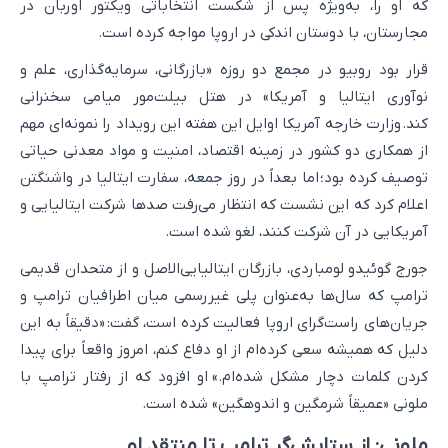
که او را، به‌ویژه پس از شکست انتخاباتی ویکتور اوربان در
مجارستان، با دوستان اندکی در اروپا مواجه کرده است.
قرار بود روبیو در مجمع دو روزه «بازرگانی، سرمایه‌گذاری، علم و
نوآوری ایتالیا و آمریکا» در هتل بیلت‌مور میامی سخنرانی
کند. وزارت خارجه آمریکا اوایل این هفته این رویداد را نمونه‌ای مهم
از همکاری دو کشور در زمینه اقتصاد، امنیت و مواد معدنی حیاتی
توصیف کرده بود؛ اما بعداً در روز جمعه، سفارت ایتالیا در واشنگتن
اعلام کرد که این نشست که انتظار می‌رفت صدها شرکت ایتالیایی و
آمریکایی در آن شرکت کنند، لغو شده است.
جورج گوئیدو لومباردی، بازرگان ایتالیایی‌الاصل و از متحدان قدیمی
ترامپ که سال‌ها به‌عنوان پلی غیررسمی میان اطرافیان ترامپ و
جریان‌های راست‌گرای اروپا فعالیت کرده است، گفت: «دقیقاً به این
دلیل که همیشه سعی کرده‌ام از او دفاع کنم، امروز واقعاً برای پیدا
کردن کلمات دچار مشکل شده‌ام.» او افزود که از رفتار ترامپ با
ملونی «عمیقاً شرمگین و اندوهگین» شده است.
ملونی: از ستایش‌گر ترامپ تا منتقد او