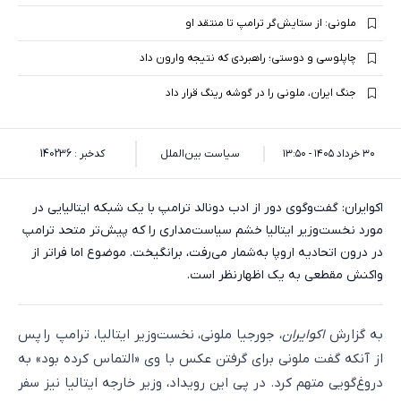
ملونی: از ستایش‌گر ترامپ تا منتقد او
چاپلوسی و دوستی؛ راهبردی که نتیجه وارون داد
جنگ ایران، ملونی را در گوشه رینگ قرار داد
۳۰ خرداد ۱۴۰۵ - ۱۳:۵۰
سیاست بین‌الملل
کدخبر : 140236
اکوایران: گفت‌وگوی دور از ادب دونالد ترامپ با یک شبکه ایتالیایی در
مورد نخست‌وزیر ایتالیا خشم سیاست‌مداری را که پیش‌تر متحد ترامپ
در درون اتحادیه اروپا به‌شمار می‌رفت، برانگیخت. موضوع اما فراتر از
واکنش مقطعی به یک اظهارنظر است.
به گزارش
اکوایران
، جورجیا ملونی، نخست‌وزیر ایتالیا، ترامپ را پس
از آنکه گفت ملونی برای گرفتن عکس با وی «التماس کرده بود» به
دروغ‌گویی متهم کرد. در پی این رویداد، وزیر خارجه ایتالیا نیز سفر