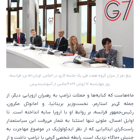
پنج نفر از سران گروه هفت طی یک جلسه کاری در اجلاس اویان-له-بن، فرانسه،
روز چهارشنبه ۱۷ ژوئن ۲۰۲۶/عکس از آسوشیتدپرس
ماه‌هاست که کنایه‌ها و حملات ترامپ به رهبران اروپایی دیگر، از
جمله کی‌یر استارمر، نخست‌وزیر بریتانیا، و امانوئل مکرون،
رئیس‌جمهور فرانسه، بر روابط او با اروپا سایه انداخته است. تا
اوایل امسال، ملونی تنها استثنا به شمار می‌رفت. این سیاستمدار
راست‌گرای ایتالیایی که از نظر ایدئولوژیک در موضوع مهاجرت به
جنبش «ماگا» نزدیک است، رابطه شخصی گرمی با ترامپ داشت و از