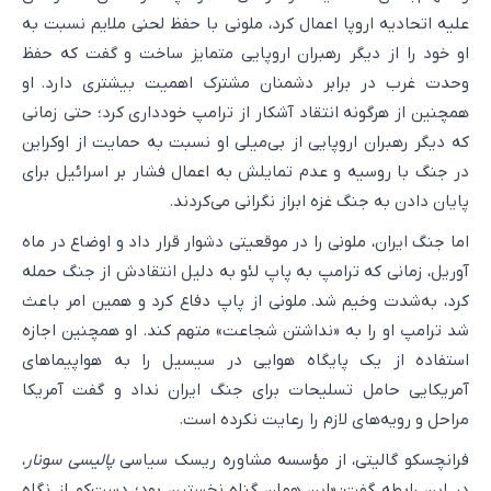
علیه اتحادیه اروپا اعمال کرد، ملونی با حفظ لحنی ملایم نسبت به
او خود را از دیگر رهبران اروپایی متمایز ساخت و گفت که حفظ
وحدت غرب در برابر دشمنان مشترک اهمیت بیشتری دارد. او
همچنین از هرگونه انتقاد آشکار از ترامپ خودداری کرد؛ حتی زمانی
که دیگر رهبران اروپایی از بی‌میلی او نسبت به حمایت از اوکراین
در جنگ با روسیه و عدم تمایلش به اعمال فشار بر اسرائیل برای
پایان دادن به جنگ غزه ابراز نگرانی می‌کردند.
اما جنگ ایران، ملونی را در موقعیتی دشوار قرار داد و اوضاع در ماه
آوریل، زمانی که ترامپ به پاپ لئو به دلیل انتقادش از جنگ حمله
کرد، به‌شدت وخیم شد. ملونی از پاپ دفاع کرد و همین امر باعث
شد ترامپ او را به «نداشتن شجاعت» متهم کند. او همچنین اجازه
استفاده از یک پایگاه هوایی در سیسیل را به هواپیماهای
آمریکایی حامل تسلیحات برای جنگ ایران نداد و گفت آمریکا
مراحل و رویه‌های لازم را رعایت نکرده است.
فرانچسکو گالیتی، از مؤسسه مشاوره ریسک سیاسی
پالیسی سونار
،
در این رابطه گفت: «این همان گناه نخستین بود؛ دست‌کم از نگاه