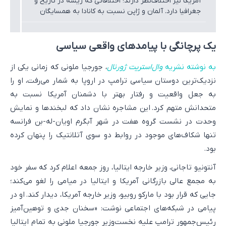
آمریکا نیز اختلاف‌نظر دارند؛ اختلافاتی که ریشه در تاریخ و
جغرافیا دارد. آلمان و ژاپن نسبت به کانادا به همسایگان
تهدیدآمیزتری، روسیه و چین، نزدیک‌تر هستند. تحلیلگران
می‌گویند همین مسئله به نخست‌وزیر کانادا، مارک کارنی،
امکان می‌دهد که آزادانه‌تر از همتایان آلمانی و ژاپنی خود
یک پرچانگی با پیامدهای واقعی سیاسی
درباره جدایی کامل از واشنگتن سخن بگوید.
به نوشته نشریه
وال‌استریت ژورنال
، جورجیا ملونی که زمانی یکی از
نزدیک‌ترین دوستان سیاسی ترامپ در اروپا به شمار می‌رفت، او را
به جعل واقعیت و رفتار بهتر با دشمنان آمریکا نسبت به
متحدانش متهم کرد. این مشاجره نشان داد که لبخندها و نمایش
وحدت در نشست گروه هفت در شهر آبگرم اویان-له-بن فرانسه
تنها شکاف‌های موجود در روابط دو سوی آتلانتیک را پنهان کرده
بود.
آنتونیو تاجانی، وزیر خارجه ایتالیا، روز جمعه اعلام کرد که سفر خود
به مجمع عالی بازرگانی آمریکا و ایتالیا در میامی را لغو می‌کند؛
جایی که قرار بود با مارکو روبیو، وزیر خارجه آمریکا، دیدار کند. او در
پیامی در شبکه‌های اجتماعی نوشت: «سخنان جدی و توهین‌آمیز
رئیس‌جمهور ترامپ علیه نخست‌وزیر جورجیا ملونی به تمام ایتالیا