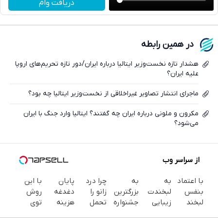
دریافت وام
واتساپ
فیسبوک
در همین رابطه
ایکس
هشدار تازه نخست‌وزیر ایتالیا درباره ایران/دور تازه تحریم‌های اروپا
علیه ایران؟
ماجرای انتشار تصاویر غیراخلاقی از نخست‌وزیر ایتالیا چه بود؟
مکرون و ملونی درباره ایران چه گفتند؟ ایتالیا وارد جنگ با ایران
می‌شود؟
از سراسر وب
با اعتماد
به
به
چرا درد
پایان
با این
بنفس
لبخندت
بزرگترین
زانو را
دغدغه
روش
لبخند
زیبایی
جشنواره
تحمل
هزینه
توی
بزن (ژل
بده!
ایمپلنت
می‌کنی؟
های
خونه،سفیدی