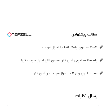
سفیدکننده
(خرید ژل
تهران
خیلی
دندان
و زیبایی
دندان40%تخفیف)
سفیدکننده
خوش
ساده
پزشکی با
دندوناتو
دندان
اومدید! |
درمنزل
پک
برگردون
با40%تخفیف)
فقط ۲۵
درمانش
سفید
(40%off)
میلیون !
کن
کننده
خانگی
مطالب پیشنهادی
❗❗200 میلیون وام❗❗ فقط با احراز هویت
وام 200 میلیونی آبان تتر. همین الان احراز هویت کن!
200 میلیون وام ❗❗ با احراز هویت در آبان تتر
ارسال نظرات