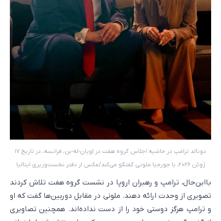
دونالد ترامپ در حاشیه اجلاس گروه هفت در اِویان-له-بن، فرانسه، در تاریخ ۱۷
ژوئن ۲۰۲۶، با جورجیا ملونی گفتگو می‌کند/عکس از دفتر نخست‌وزیری ایتالیا
بااین‌حال، ترامپ و رهبران اروپا در نشست گروه هفت تلاش کردند
تصویری از وحدت ارائه دهند. ملونی در مقابل دوربین‌ها گفت که او
و ترامپ هرگز دوستی خود را از دست نداده‌اند. همچنین تصاویری