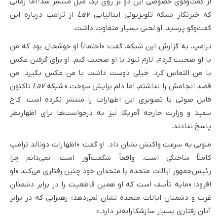
از گفت‌وگوی خصوصی این دو بر روی یک مبل منتشر شد؛ اما زمانی
که خبرنگار شبکه تلویزیونی ایتالیایی
La7
از ترامپ درباره این
گفت‌وگو پرسید، او لحنی بسیار متفاوت داشت.
ترامپ، به گزارش این شبکه، گفت: «احتمالاً او خوشحال بود که من
با او صحبت کردم. لازم نبود با او صحبت کنم. او برای گرفتن عکس
با من التماس کرد. خیلی دوست داشت با من عکس بگیرد. من
قصد انجامش را نداشتم، اما دلم برایش سوخت.» شبکه
La7
تاکنون
فایل صوتی یا تصویری این اظهارات را منتشر نکرده است. کاخ
سفید و وزارت خارجه آمریکا نیز به درخواست‌ها برای اظهارنظر
پاسخ ندادند.
ملونی به سرعت واکنش نشان داد. او گفت: «اظهارات دونالد ترامپ
کاملاً ساختگی است. واقعاً شگفت‌آور است. نمی‌دانم چرا
رئیس‌جمهور ایالات متحده با متحدان خود چنین رفتاری می‌کند.» او
افزود: «مایه تأسف است که او همین قاطعیت را در برابر دشمنان
غرب و دشمنان ایالات متحده نشان نمی‌دهد؛ رهبرانی که در برابر
آنان رفتاری بسیار سازشکارانه‌تر دارد.»