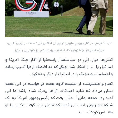
دونالد ترامپ در کنار جورجیا ملونی در جریان اجلاس گروه هفت در اویان-له-بن،
فرانسه، در تاریخ ۱۶ ژوئن ۲۰۲۶، قدم می‌زند/عکس از خبرگزاری رویترز
تنش‌ها میان این دو سیاستمدار راست‌گرا از آغاز جنگ آمریکا و
اسرائیل با ایران آشکار شد؛ جنگی که به اقتصاد اروپا آسیب رساند
و احساسات ضدجنگ را در ایتالیا بار دیگر زنده کرد.
تصاویر منتشرشده از نشست گروه هفت در فرانسه در این هفته
نشان می‌داد که شاید اختلافات آن‌ها برطرف شده باشد؛اما این
امید روز جمعه زمانی از میان رفت که رئیس‌جمهور آمریکا به یک
شبکه تلویزیونی ایتالیایی گفت که ملونی برای گرفتن عکس با او
«التماس کرده است.»