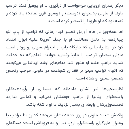
دیگر رهبران اروپایی می‌خواست از درگیری با او پرهیز کنند. ترامپ
بارها از ملونی به‌عنوان «دوست» و «رهبری فوق‌العاده» یاد کرده و
گفته بود که او «اروپا را تسخیر کرده است.»
اما همه‌چیز در ماه آوریل تغییر کرد؛ زمانی که ترامپ از پاپ لئو
چهاردهم به دلیل مخالفت او با جنگ آمریکا علیه ایران انتقاد
کرد. در ایتالیا، جایی که جایگاه پاپ از احترام عمیقی برخوردار است،
ملونی سخنان ترامپ را «ناپذیرفتنی» خواند؛ اقدامی‌که به حملات
شدید ترامپ علیه او منجر شد. مقام‌های ارشد ایتالیایی می‌گویند
که اتهام ترامپ مبنی بر فقدان شجاعت در ملونی، موجب رنجش
شخصی عمیق او شده است.
نظرسنجی‌ها نیز نشان داده‌اند که بسیاری از رأی‌دهندگان
راست‌گرای ایتالیا از ترامپ خوششان نمی‌آید و تمایلی ندارند
نخست‌وزیرشان رابطه‌ای بسیار نزدیک با او داشته باشد.
واکنش شدید ملونی در روز جمعه نشان می‌دهد که روابط ترامپ با
رهبران ملی‌گرای راست‌گرای اروپا نیز رو به فروپاشی است؛ مسئله‌ای