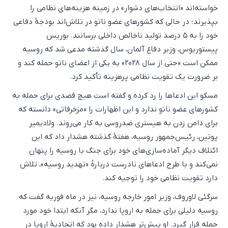
خواسته‌اند «انتخاب‌های دشوار» در زمینه هزینه‌های نظامی را
بپذیرند؛ در حالی که کشورهای عضو ناتو در تلاش‌اند بودجهٔ دفاعی
خود را به ۵ درصد تولید ناخالص داخلی برسانند. بوریس
پیستوریوس، وزیر دفاع آلمان، سال گذشته مدعی شد که روسیه
ممکن است «حتی از سال ۲۰۲۸» به یکی از اعضای ناتو حمله کند و
بر ضرورت یک تقویت نظامی پرهزینه تأکید کرد.
مسکو این ادعاها را رد کرده و گفته است هیچ قصدی برای حمله به
کشورهای عضو ناتو ندارد و این اظهارات را «مزخرفاتی» دانسته که
برای دامن زدن به هیستری ضدروسی به کار می‌روند. ولادیمیر
پوتین، رئیس‌جمهور روسیه، هفتهٔ گذشته هشدار داد که این
ائتلاف دیگر آماده‌سازی‌های خود برای جنگ با روسیه را پنهان
نمی‌کند و با طرح ادعاهای نادرست دربارهٔ «تهدید روسیه»، تلاش
دارد تقویت نظامی خود را توجیه کند.
سرگئی لاوروف، وزیر امور خارجه روسیه، نیز در ماه فوریه گفت که
روسیه دلیلی برای حمله به اروپا ندارد، مگر آنکه ابتدا خود مورد
حمله قرار گیرد. او پیش‌تر هشدار داده بود که اتحادیهٔ اروپا در