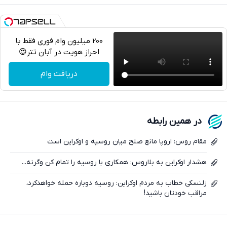
200 میلیون وام فوری فقط با
احراز هویت در آبان تتر😍
تلگرام
دریافت وام
واتساپ
فیسبوک
در همین رابطه
ایکس
مقام روس: اروپا مانع صلح میان روسیه و اوکراین است
هشدار اوکراین به بلاروس: همکاری با روسیه را تمام کن وگرنه...
زلنسکی خطاب به مردم اوکراین: روسیه دوباره حمله خواهد‌کرد،
مراقب خودتان باشید!