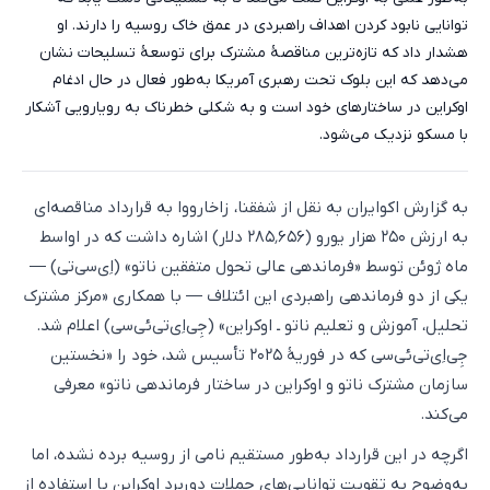
توانایی نابود کردن اهداف راهبردی در عمق خاک روسیه را دارند. او
هشدار داد که تازه‌ترین مناقصهٔ مشترک برای توسعهٔ تسلیحات نشان
می‌دهد که این بلوک تحت رهبری آمریکا به‌طور فعال در حال ادغام
اوکراین در ساختارهای خود است و به شکلی خطرناک به رویارویی آشکار
با مسکو نزدیک می‌شود.
به گزارش اکو‌ایران به نقل از شفقنا، زاخارووا به قرارداد مناقصه‌ای
به ارزش ۲۵۰ هزار یورو (۲۸۵٬۶۵۶ دلار) اشاره داشت که در اواسط
ماه ژوئن توسط «فرماندهی عالی تحول متفقین ناتو» (اِی‌سی‌تی) —
یکی از دو فرماندهی راهبردی این ائتلاف — با همکاری «مرکز مشترک
تحلیل، آموزش و تعلیم ناتو ـ اوکراین» (جِی‌اِی‌تی‌ئی‌سی) اعلام شد.
جِی‌اِی‌تی‌ئی‌سی که در فوریهٔ ۲۰۲۵ تأسیس شد، خود را «نخستین
سازمان مشترک ناتو و اوکراین در ساختار فرماندهی ناتو» معرفی
می‌کند.
اگرچه در این قرارداد به‌طور مستقیم نامی از روسیه برده نشده، اما
به‌وضوح به تقویت توانایی‌های حملات دوربرد اوکراین با استفاده از