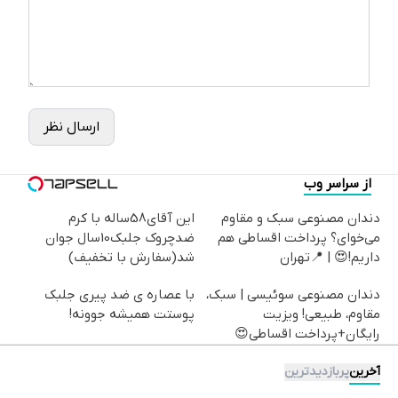
ارسال نظر
از سراسر وب
دندان مصنوعی سبک و مقاوم
این آقای58ساله با کرم
می‌خوای؟ پرداخت اقساطی هم
ضدچروک جلبک10سال جوان
داریم!😍 | 📍تهران
شد(سفارش با تخفیف)
دندان مصنوعی سوئیسی | سبک،
با عصاره ی ضد پیری جلبک
مقاوم، طبیعی! ویزیت
پوستت همیشه جوونه!
رایگان+پرداخت اقساطی😍
آخرین
پربازدیدترین