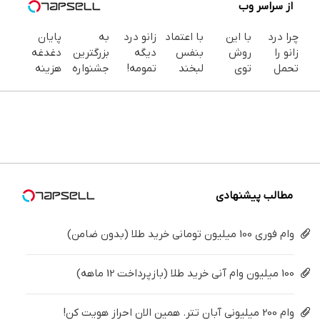
از سراسر وب
چرا درد
با این
با اعتماد
زانو درد
به
پایان
زانو را
روش
بنفس
دیگه
بزرگترین
دغدغه
تحمل
توی
لبخند
تمومه!
جشنواره
هزینه
می‌کنی؟
خونه،سفیدی
بزن (ژل
در خانه
ایمپلنت
های
خیلی
و زیبایی
سفیدکننده
درمانش
تهران سر
دندان
ساده
دندوناتو
دندان40%تخفیف)
کن ◀
بزنید ! |
پزشکی با
درمنزل
برگردون
پرسش‌نامه
فقط ۲۵
پک
درمانش
(40%off)
▶
میلیون !
سفید
کن
کننده
خانگی
مطالب پیشنهادی
وام فوری 100 میلیون تومانی خرید طلا (بدون ضامن)
100 میلیون وام آنی خرید طلا (بازپرداخت 12 ماهه)
وام 200 میلیونی آبان تتر. همین الان احراز هویت کن!