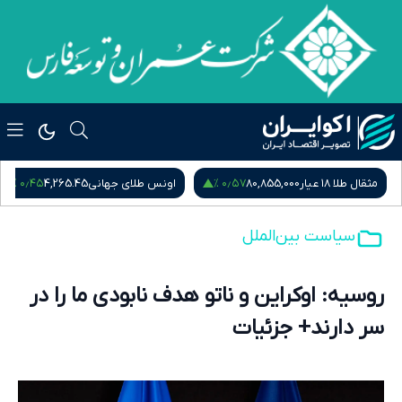
۰٫۵۴ %
۰٫۴۵ %
اونس طلای جهانی
4,265.45
سکه امامی
185,015,000
سیاست بین‌الملل
روسیه: اوکراین و ناتو هدف نابودی ما را در
سر دارند+ جزئیات