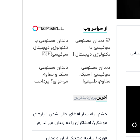
از سراسر وب
🦷 دندان مصنوعی
دندان مصنوعی با
سوئیسی با
تکنولوژی دیجیتال
یبانی
تکنولوژی دیجیتال |
سوئیسی🇨🇭
پرداخت در 4 قسط |
دندان مصنوعی
دندان مصنوعی
📍 تهران
سوئیسی | سبک،
سبک و مقاوم
مقاوم، طبیعی!
می‌خوای؟ پرداخت
ویزیت
اقساطی هم داریم!
رایگان+پرداخت
😍 | 📍تهران
آخرین
پربازدیدترین
اقساطی😍
خشم ترامپ از افشای خالی شدن انبارهای
موشکی/ افشاگران را به زندان می‌اندازم
فوری/ بیانیه مشترک ایران و عمان