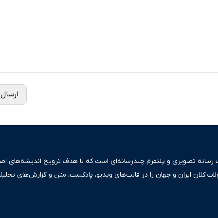
ارسال 
ک رسانه تصویری و پلتفرم چندرسانه‌ای است که با هدف ترویج اندیشه‌های اصیل
ولات کلان ایران و جهان را در قالب‌های ویدیو، پادکست، متن و گزارش‌های تحلیل
بعی دقیق و قابل اعتماد، فراتر از اطلاع‌رسانی صرف، به تبیین سیاست‌ها و کارک
ری، تجارت و حوزه‌های نوظهور می‌پردازد. اکوایران با پایبندی به اصول «انصاف
س آراء متنوع فراهم کرده و می‌کوشد با تفکیک حقایق مستند از ادعاهای بی‌اس