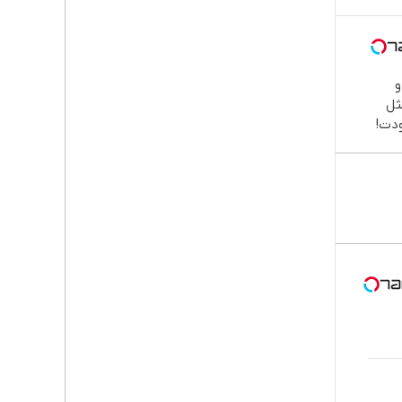

طب
دند
نصب
اقسا