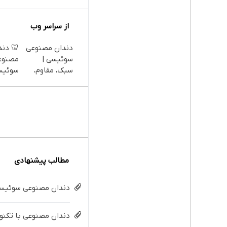
از سراسر وب
دندان مصنوعی
🦷 دند
سوئیسی |
مصنوع
سبک، مقاوم،
سوئیس
طبیعی! ویزیت
تکنولو
رایگان+پرداخت
دیجیتا
اقساطی😍
قسط |
مطالب پیشنهادی
دندان مصنوعی سوئیسی:
دندان مصنوعی با تکنولو