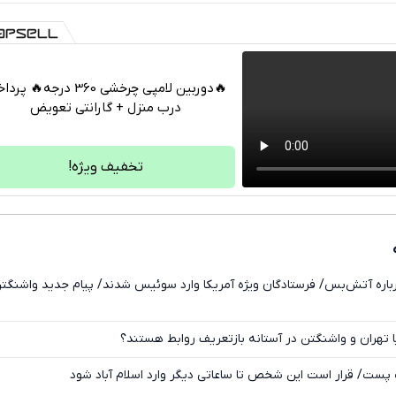
🔥دوربین لامپی چرخشی 360 درجه🔥 
درب منزل + گارانتی تعویض
تلگرام
واتساپ
تخفیف ویژه!
فیسبوک
ایکس
اره آتش‌بس/ فرستادگان ویژه آمریکا وارد سوئیس شدند/ پیام جدید واشنگت
ا تهران و واشنگتن در آستانه بازتعریف روابط هستند؟
 پست/ قرار است این شخص تا ساعاتی دیگر وارد اسلام آباد شود