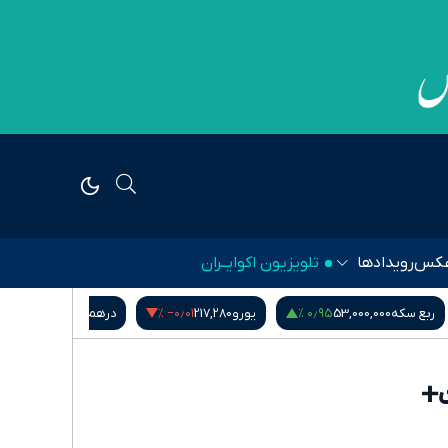
کس
رویدادها
تلویزیون اکوایــران
۱٫۱۴ %
‎−۰٫۰۱ %
۰٫۹۵ %
ربع سکه
53,000,000
یورو
217,280
درهم امارات
51,571
+