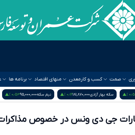
ری
صمت
کسب و کار
معدن
منهای اقتصاد
برنامه ها
ع
۰٫۵۳ %
۰٫۱۲ %
۰٫۵۴
سکه بهار آزادی
181,870,000
نیم سکه
95,000,000
ارات جی دی ونس در خصوص مذاکرات