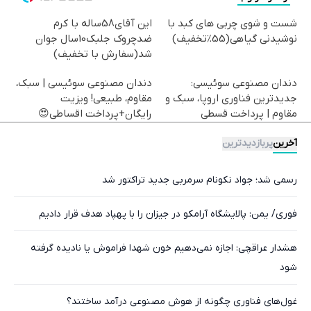
شست و شوی چربی های کبد با
این آقای58ساله با کرم
نوشیدنی گیاهی(55%تخفیف)
ضدچروک جلبک10سال جوان
شد(سفارش با تخفیف)
دندان مصنوعی سوئیسی:
دندان مصنوعی سوئیسی | سبک،
جدیدترین فناوری اروپا، سبک و
مقاوم، طبیعی! ویزیت
مقاوم | پرداخت قسطی
رایگان+پرداخت اقساطی😍
آخرین
پربازدیدترین
رسمی شد؛ جواد نکونام سرمربی جدید تراکتور شد
فوری/ یمن: پالایشگاه آرامکو در جیزان را با پهپاد هدف قرار دادیم
هشدار عراقچی: اجازه نمی‌دهیم خون شهدا فراموش یا نادیده گرفته
شود
غول‌های فناوری چگونه از هوش مصنوعی درآمد ساختند؟