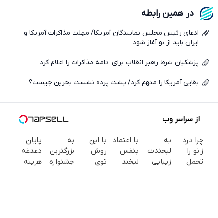
فیسبوک
در همین رابطه
ایکس
ادعای رئیس مجلس نمایندگان آمریکا/ مهلت مذاکرات آمریکا و
ایران باید از نو آغاز شود
پزشکیان شرط رهبر انقلاب برای ادامه مذاکرات را اعلام کرد
بقایی آمریکا را متهم کرد/ پشت پرده نشست بحرین چیست؟
از سراسر وب
چرا درد
به
با اعتماد
با این
به
پایان
زانو را
لبخندت
بنفس
روش
بزرگترین
دغدغه
تحمل
زیبایی
لبخند
توی
جشنواره
هزینه
می‌کنی؟
بده!
بزن (ژل
خونه،سفیدی
ایمپلنت
های
خیلی
(خرید ژل
سفیدکننده
و زیبایی
تهران سر
دندان
ساده
سفیدکننده
دندان40%تخفیف)
دندوناتو
بزنید ! |
پزشکی با
درمنزل
دندان
برگردون
فقط ۲۵
پک
درمانش
با40%تخفیف)
(40%off)
میلیون !
سفید