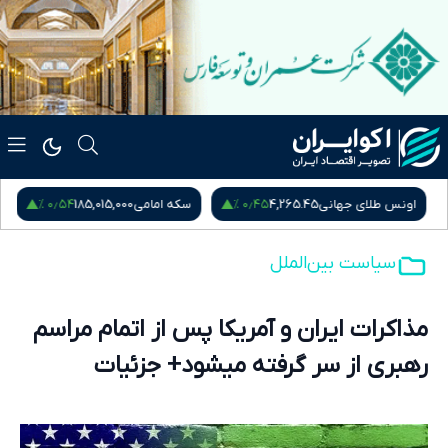
۰٫۵۴ %
۰٫۴۵ %
اونس طلای جهانی
4,265.45
سکه امامی
185,015,000
س
سیاست بین‌الملل
مذاکرات ایران و آمریکا پس از اتمام مراسم
رهبری از سر گرفته میشود+ جزئیات