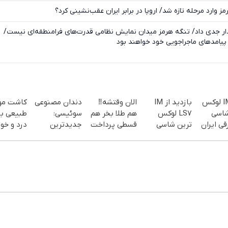
 وارد مرحله تازه شد/ اروپا در برابر ایران عقب‌نشینی کرد؟
ر جدی داد/ تنگه هرمز میدان نمایش نظامی قدرت‌های فرامنطقه‌ای نیست/
پیامدهای ماجراجویی خود خواهند بود
IM LS7 لوکس
بازدید از IM
الان وقتشه‼️
دندان مصنوعی
کاشت مو
شاسی
LS7 لوکس
هم طلا بخر هم
سوئیسی:
طبیعی ب
قی ایران
ترین شاسی
قسطی پرداخت
جدیدترین
درد و خون
بلند برقی ایران
کن!
فناوری اروپا،
😍😍
در باشگاه
سبک و مقاوم |
انقلاب
پرداخت قسطی