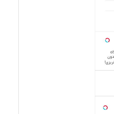
ی
دون
ریزی!