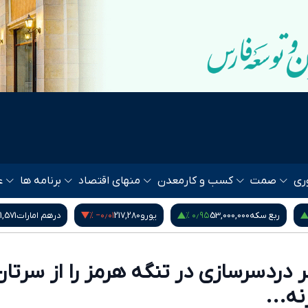
ری
صمت
کسب و کار
معدن
منهای اقتصاد
برنامه ها
ع
۱٫۱۴ %
‎−۰٫۰۱ %
۰٫۹۵ %
53,000,00
یورو
217,280
درهم امارات
51,571
بی
ر دردسرسازی در تنگه هرمز را از سرتان
ه...