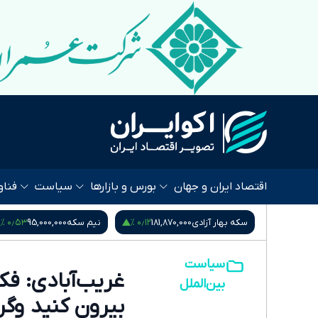
اقتصاد ایران و جهان
بورس و بازارها
سیاست
فناو
۰٫۵۳ %
۰٫۱۲ %
سکه بهار آزادی
181,870,000
نیم سکه
95,000,000
ربع سکه
0
سیاست
غریب‌آبادی: فک
بین‌الملل
بیرون کنید وگرن