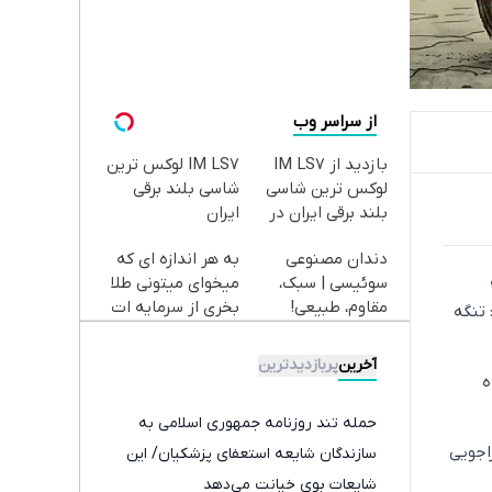
از سراسر وب
بازدید از IM LS7
IM LS7 لوکس ترین
لوکس ترین شاسی
شاسی بلند برقی
بلند برقی ایران در
ایران
باشگاه انقلاب
دندان مصنوعی
به هر اندازه ای که
سوئیسی | سبک،
میخوای میتونی طلا
مقاوم، طبیعی!
بخری از سرمایه ات
 تنگه
ویزیت
محافظت کنی
رایگان+پرداخت
آخرین
پربازدیدترین
اقساطی😍
ه
حمله تند روزنامه جمهوری اسلامی به
اجویی
سازندگان شایعه استعفای پزشکیان/ این
شایعات بوی خیانت می‌دهد