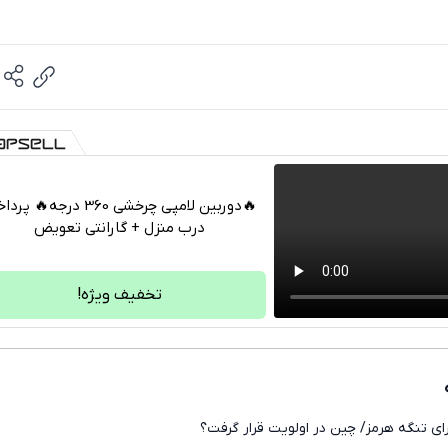
🔥دوربین لامپی چرخشی 360 درجه🔥 
درب منزل + گارانتی تعویض
تلگرام
واتساپ
تخفیف ویژه!
فیسبوک
ایکس
ای تنگه هرمز/ چین در اولویت قرار گرفت؟