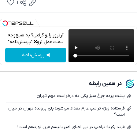
1
آرتروز زانو گرفتی؟ به هیچ‌وجه
سمت عمل نرو❌ "پرسش‌نامه"
تلگرام
◀ پرسش‌نامه
واتساپ
فیسبوک
در همین رابطه
ایکس
پشت پرده چراغ سبز پکن به درخواست مهم تهران
فرستاده ویژه ترامپ عازم بغداد می‌شود؛ پای پرونده تهران در میان
است؟
فرید زکریا: ترامپ در پی احیای امپریالیسم قرن نوزدهم است!