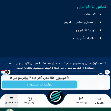
تماس با اکوایران
تبلیغات
راهنمای تماس و آدرس
درباره اکوایران
بیانیه مأموریت
کلیه حقوق مادی و معنوی محفوظ و متعلق به شبکه اینترنتی اکوایران می‌باشد و
استفاده از مطالب تنها با ذکر منبع و لینک مستقیم بلامانع است.
طراحی سایت خبری و خبرگزاری آسام
10 میلیون طلا بخر، آخر ماه 2 برابرشو ببر🔥
شرکت در جشنواره
بهینه سازی و سئو؛ گروه رسانه ای دنیای اقتصاد
طراحی گرافیک و پیاده سازی؛ برآیند تجربه
پربیننده‌ها
تازه‌ترین‌ها
دسته بندی
تلویزیون