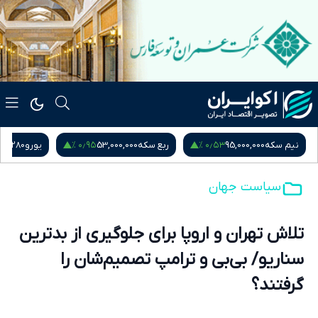
۰٫۹۵ %
۰٫۵۳ %
نیم سکه
95,000,000
ربع سکه
53,000,000
یورو
217,280
سیاست جهان
تلاش تهران و اروپا برای جلوگیری از بدترین
سناریو/ بی‌بی و ترامپ تصمیم‌شان را
گرفتند؟