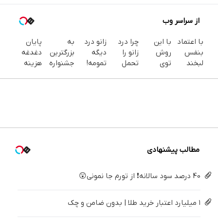
از سراسر وب
با اعتماد
با این
چرا درد
زانو درد
به
پایان
بنفس
روش
زانو را
دیگه
بزرگترین
دغدغه
لبخند
توی
تحمل
تمومه!
جشنواره
هزینه
بزن (ژل
خونه،سفیدی
می‌کنی؟
در خانه
ایمپلنت
های
سفیدکننده
و زیبایی
خیلی
درمانش
تهران سر
دندان
دندان40%تخفیف)
دندوناتو
ساده
کن ◀
بزنید ! |
پزشکی با
برگردون
درمنزل
پرسش‌نامه
فقط ۲۵
پک
(40%off)
درمانش
▶
میلیون !
سفید
کن
کننده
خانگی
مطالب پیشنهادی
40 درصد سود سالانه❗ از تورم جا نمونی😲
۱ میلیارد اعتبار خرید طلا | بدون ضامن و چک