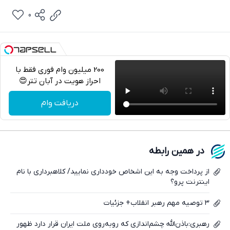
0
200 میلیون وام فوری فقط با
احراز هویت در آبان تتر😍
تلگرام
دریافت وام
واتساپ
فیسبوک
در همین رابطه
ایکس
از پرداخت وجه به این اشخاص خودداری نمایید/ کلاهبرداری با نام
اینترنت پرو؟
۳ توصیه مهم رهبر انقلاب+ جزئیات
رهبری:باذن‌الله چشم‌اندازی که رو‌به‌روی ملت ایران قرار دارد ظهور