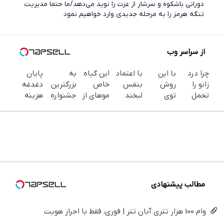
دورانی باشکوه و سرشار از عزت را نوید می‌دهد/ما حتما مدیریت
تنگه هرمز را به مرحله جدیدی وارد خواهیم نمود
از سراسر وب
چرا درد
با این
با اعتماد
این گیاه
به
پایان
زانو را
روش
بنفس
خاص
بزرگترین
دغدغه
تحمل
توی
لبخند
موهای از
جشنواره
هزینه
می‌کنی؟
خونه،سفیدی
بزن (ژل
دست
ایمپلنت
های
خیلی
و زیبایی
سفیدکننده
رفته تو
تهران سر
دندان
ساده
دندوناتو
دندان40%تخفیف)
بهت
بزنید ! |
پزشکی با
درمنزل
برگردون
برمیگردونه
فقط ۲۵
پک
درمانش
(40%off)
میلیون !
سفید
کن
کننده
خانگی
مطالب پیشنهادی
وام 100 هزار تتری آبان تتر | فوری، فقط با احراز هویت