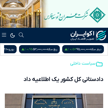
۰٫۹۵ %
۰٫۵۳ %
نیم سکه
95,000,000
ربع سکه
53,000,000
یورو
217,280
سیاست داخلی
دادستانی کل کشور یک اطلاعیه داد