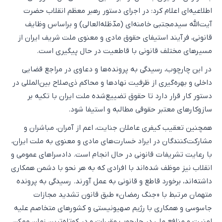
اطلاعیه‌ای اعلام کرد: در اجرای دستور رهبر معظم انقلاب حضرت
آیت‌الله سیدمجتبی خامنه‌ای (مدّظله‌العالی) و براساس وظایف
قانونی، فرآیند استیفای حقوق مادی و معنوی ملت شریف ایران از
مسیرهای مختلف قانونی با قاطعیت در حال پیگیری است.
در این چارچوب، رسیدگی به پرونده‌ها و دعاوی در مراجع قضایی
داخلی و بهره‌گیری از ظرفیت نهادها و محاکم ذی‌صلاح بین‌المللی در
دستور کار قرار دارد تا حقوق تضییع‌شده ملت ایران با تکیه بر
سازوکارهای معتبر حقوقی مطالبه و استیفا شود.
همچنین تعقیب کیفری عاملان جنایت، اعم از آمران، مباشران و
مشارکت‌کنندگان در ایراد خسارت‌های مادی و معنوی به ملت ایران،
با رعایت تشریفات قانونی در حال انجام است. دادسراهای عمومی و
انقلاب نیز موظف شده‌اند با افرادی که به هر نحو با دشمن همکاری
داشته‌اند، برخورد قاطع و قانونی به عمل آورند. رسیدگی به پرونده
متهمان مرتبط با «جنگ رمضان» طبق قانون تشدید مجازات
جاسوسی و همکاری با رژیم صهیونیستی و کشورهای متخاصم علیه
امنیت و منافع ملی در چارچوب مقررات و در کوتاه‌ترین زمان ممکن