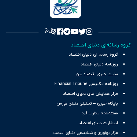
سرمایه‌گذاری، تجارت و حوزه‌های نوظهور می‌پردازد. اکوایران با پایبندی
به اصول «انصاف، امانت و صداقت»، بستری برای انعکاس آراء متنوع
فراهم کرده و می‌کوشد با تفکیک حقایق مستند از ادعاهای بی‌اساس،
تصویری شفاف از واقعیت‌های اقتصادی ارائه دهد. ما در اکوایران با
تمرکز بر منافع اقتصاد رقابتی و آزادی انتخاب، راهکارهای چیرگی بر
گروه رسانه‌ای دنیای اقتصاد
چالش‌های فقر و بیکاری را جست‌وجو کرده و در کنار تحلیل آمارها،
گروه رسانه ای دنیای اقتصاد
نیازهای خبری مخاطبان در حوزه‌های اثرگذار بر اقتصاد را با رویکردی
حرفه‌ای و روزآمد پوشش می‌دهیم.
روزنامه دنیای اقتصاد
سایت خبری اقتصاد نیوز
روزنامه انگلیسی Financial Tribune
مرکز همایش های دنیای اقتصاد
پایگاه خبری – تحلیلی دنیای بورس
هفته‌نامه تجارت فردا
انتشارات دنیای اقتصاد
مرکز نوآوری و شتابدهی دنیای اقتصاد