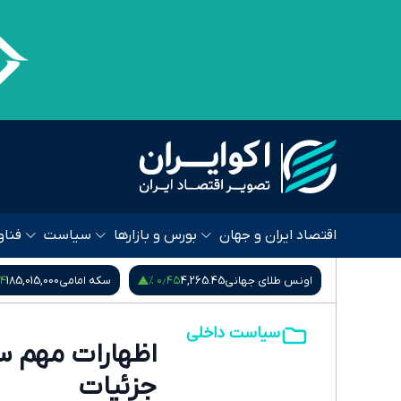
اقتصاد ایران و جهان
بورس و بازارها
سیاست
فناو
 %
۰٫۴۵ %
۰٫۵۷ %
80,
اونس طلای جهانی
4,265.45
سکه امامی
185,015,000
سیاست داخلی
اظهارات مهم سخ
جزئیات