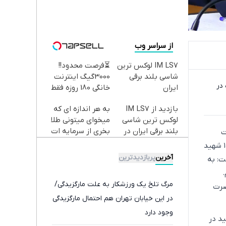
از سراسر وب
IM LS7 لوکس ترین
⏳فرصت محدود!!
شاسی بلند برقی
3000گیگ اینترنت
در
ایران
خانگی 180 روزه فقط
600 هزارتومان!!
بازدید از IM LS7
به هر اندازه ای که
لوکس ترین شاسی
میخوای میتونی طلا
بلند برقی ایران در
بخری از سرمایه ات
 ۱۴۰۵ در نشست
باشگاه انقلاب
محافظت کنی
خبری هفتگی خود که در محل «سازمان حفاظت از محیط زیست» برگزار شد ضمن ادای احترام به ۱۵۴ شهید
آخرین
پربازدیدترین
ت: به
مرگ تلخ یک ورزشکار به علت مارگزیدگی/
ضرت
در این خیابان تهران هم احتمال مارگزیدگی
وجود دارد
نش‌آموز و ورزشکار جنگ تحمیلی اخیر، افزود: ۳۴۶۸ شهید در