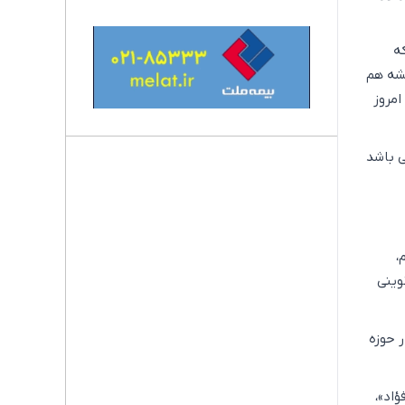
ه
یشه هم
 کردند، یقیناً امروز
ی باشد
م،
وینی
 حوزه
اد»،