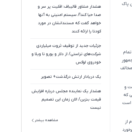
 پاک
هشدار مشاور قالیباف: اقلیت پر سر و
صدا حیا کند!/ سیستم امنیتی به آنها
خواهد گفت که مستندانشان در مورد
کودتا را ارائه کنند
جزئیات جدید از توقیف ثروت میلیاردی
تمام
شرکت‌های تراستی/ از دلار و یورو تا ویلا و
جمهور
خودروی لوکس
 مخالف
یک دریادار ارتش درگذشت+ تصویر
ت و
هشدار یک نماینده مجلس درباره افزایش
ی که
قیمت بنزین/ الان زمان این تصمیم
 است
نیست
مشاهده بیشتر
 از
خورد