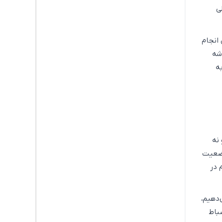
ی
 انجام
به ماشه
ه
نه
وضعیت
 در
‌دهیم،
باط