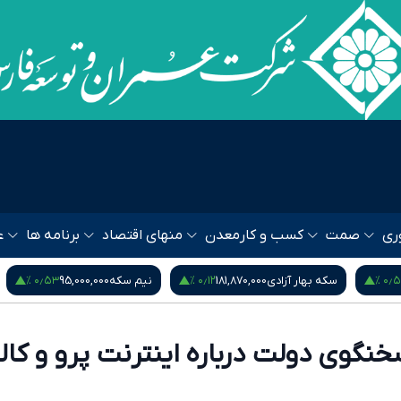
ری
صمت
کسب و کار
معدن
منهای اقتصاد
برنامه ها
ع
۰٫۵۳ %
۰٫۱۲ %
۰٫۵۴
سکه بهار آزادی
181,870,000
نیم سکه
95,000,000
نگوی دولت درباره اینترنت پرو و کال