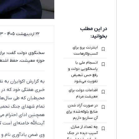
در این مطلب
۲۲ اردیبهشت ۱۴۰۵ - ۱۶:۳۳
بخوانید:
اینترنت پرو برای
سخنگوی دولت گفت: برای 
کسب‌وکارهاست
حوزه معیشت، حفظ اشتغال 
انسجام ملی با
پاسخگویی دولت و
رفع حس تبعیض
تقویت می‌شود
اقدامات دولت برای
معیشت مردم
محیطبان که طی سال‌های 
در صورت آزاد شدن
تمام شهدای جنگ تحمیلی 
منابع بلوکه‌شده برای
همچنین ادای احترام می‌
آن سناریو داریم
آیت‌الله خامنه‌ای است ک
چه تعداد از منازل
آسیب دیده در جنگ