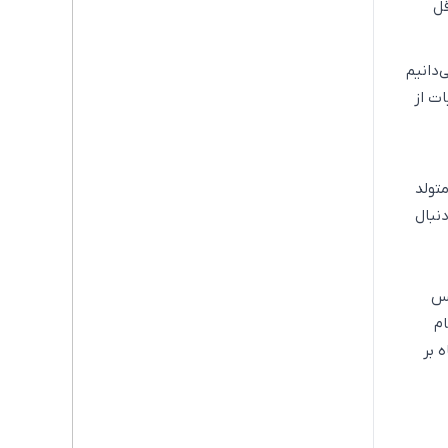
قل
‌دانیم
ت از
ل، کودکان تازه متولد
نبال
یس
ام
 بر