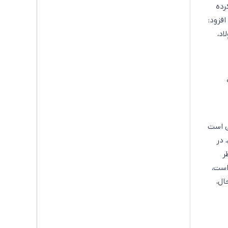
رده
افزود:
اد،
ی است
 در
ر
است،
ال،