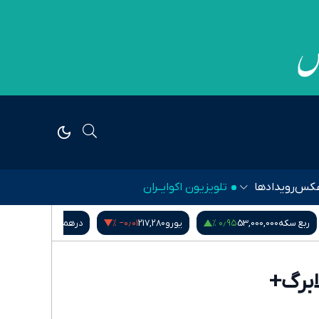
کس
رویدادها
تلویزیون اکوایــران
۱٫۱۴ %
‎−۰٫۰۱ %
۰٫۹۵ %
ربع سکه
53,000,000
یورو
217,280
درهم امارات
51,571
ابرگ+