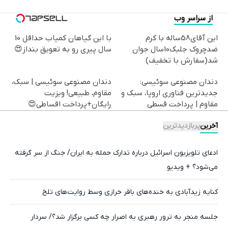
از سراسر وب
این آقای58ساله با کرم
با این گیاهان کمیاب حداقل 10
ضدچروک جلبک10سال جوان
سال پیری رو به تعویق بنداز😍
شد(سفارش با تخفیف)
دندان مصنوعی سوئیسی:
دندان مصنوعی سوئیسی | سبک،
جدیدترین فناوری اروپا، سبک و
مقاوم، طبیعی! ویزیت
مقاوم | پرداخت قسطی
رایگان+پرداخت اقساطی😍
آخرین
پربازدیدترین
ادعای تلویزیون اسرائیل درباره تدارک حمله به ایران/ جنگ از سر گرفته
می‌شود؟ + ویدیو
کنایه زیدآبادی به خنده‌های باقر خرازی وسط روایت‌های تلخ
جلسه منجر به ترور رهبری به اصرار چه کسی برگزار شد؟/ سردار