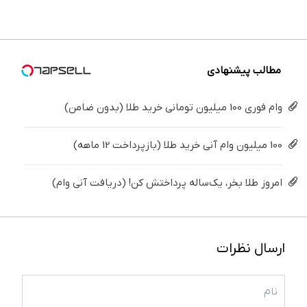
برگردون
درمنزل
پرسش‌نامه
فقط ۲۵
پک
(40%off)
درمانش
▶
میلیون !
سفید
کن
کننده
خانگی
مطالب پیشنهادی
وام فوری 100 میلیون تومانی خرید طلا (بدون ضامن)
100 میلیون وام آنی خرید طلا (بازپرداخت 12 ماهه)
امروز طلا بخر، یک‌ساله پرداختش کن! (دریافت آنی وام)
ارسال نظرات