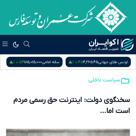
۰٫۵۴ %
۰٫۴۵ %
اونس طلای جهانی
4,265.45
سکه امامی
185,015,000
س
سیاست داخلی
سخنگوی دولت: اینترنت حق رسمی مردم
است اما...