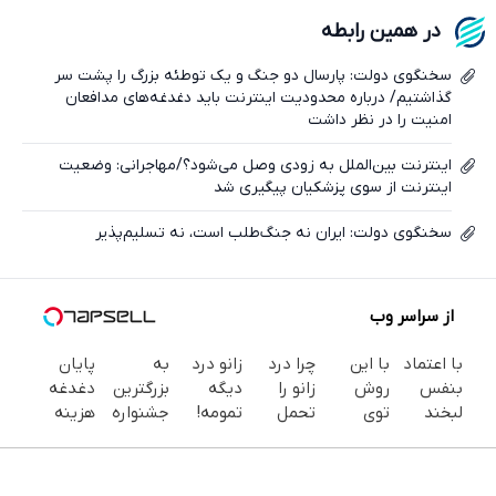
فیسبوک
در همین رابطه
ایکس
سخنگوی دولت: پارسال دو جنگ و یک توطئه بزرگ را پشت سر
گذاشتیم/ درباره محدودیت اینترنت باید دغدغه‌های مدافعان
امنیت را در نظر داشت
اینترنت بین‌الملل به زودی وصل می‌شود؟/مهاجرانی: وضعیت
اینترنت از سوی پزشکیان پیگیری شد
سخنگوی دولت: ایران نه جنگ‌طلب است، نه تسلیم‌پذیر
از سراسر وب
با اعتماد
با این
چرا درد
زانو درد
به
پایان
بنفس
روش
زانو را
دیگه
بزرگترین
دغدغه
لبخند
توی
تحمل
تمومه!
جشنواره
هزینه
بزن (ژل
خونه،سفیدی
می‌کنی؟
در خانه
ایمپلنت
های
سفیدکننده
و زیبایی
خیلی
درمانش
تهران سر
دندان
دندان40%تخفیف)
دندوناتو
ساده
کن ◀
بزنید ! |
پزشکی با