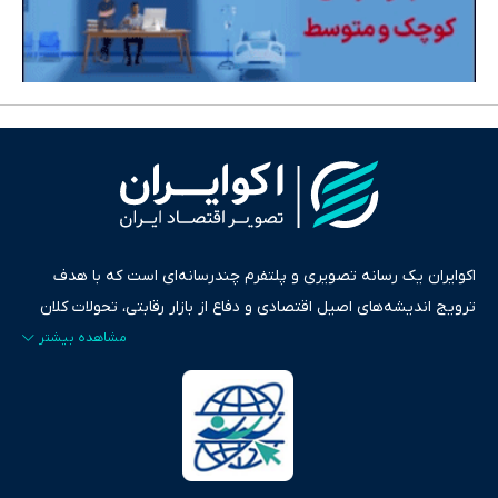
اکوایران یک رسانه تصویری و پلتفرم چندرسانه‌ای است که با هدف
ترویج اندیشه‌های اصیل اقتصادی و دفاع از بازار رقابتی، تحولات کلان
ایران و جهان را در قالب‌های ویدیو، پادکست، متن و گزارش‌های تحلیلی
پایش می‌کند. این رسانه به عنوان منبعی دقیق و قابل اعتماد، فراتر از
اطلاع‌رسانی صرف، به تبیین سیاست‌ها و کارکردهای بازارهای مالی،
سرمایه‌گذاری، تجارت و حوزه‌های نوظهور می‌پردازد. اکوایران با پایبندی
به اصول «انصاف، امانت و صداقت»، بستری برای انعکاس آراء متنوع
فراهم کرده و می‌کوشد با تفکیک حقایق مستند از ادعاهای بی‌اساس،