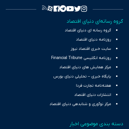
تصویری شفاف از واقعیت‌های اقتصادی ارائه دهد. ما در اکوایران با
تمرکز بر منافع اقتصاد رقابتی و آزادی انتخاب، راهکارهای چیرگی بر
گروه رسانه‌ای دنیای اقتصاد
چالش‌های فقر و بیکاری را جست‌وجو کرده و در کنار تحلیل آمارها،
گروه رسانه ای دنیای اقتصاد
نیازهای خبری مخاطبان در حوزه‌های اثرگذار بر اقتصاد را با رویکردی
حرفه‌ای و روزآمد پوشش می‌دهیم.
روزنامه دنیای اقتصاد
سایت خبری اقتصاد نیوز
روزنامه انگلیسی Financial Tribune
مرکز همایش های دنیای اقتصاد
پایگاه خبری – تحلیلی دنیای بورس
هفته‌نامه تجارت فردا
انتشارات دنیای اقتصاد
مرکز نوآوری و شتابدهی دنیای اقتصاد
دسته بندی موضوعی اخبار