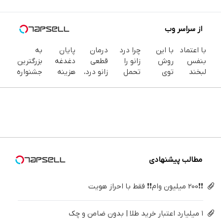
از سراسر وب
با اعتماد
با این
چرا درد
درمان
پایان
به
بنفس
روش
زانو را
قطعی
دغدغه
بزرگترین
لبخند
توی
تحمل
زانو درد،
هزینه
جشنواره
بزن (ژل
خونه،سفیدی
می‌کنی؟
بدون
های
ایمپلنت
سفیدکننده
و زیبایی
خیلی
دارو،
دندان
تهران سر
دندان40%تخفیف)
دندوناتو
ساده
بدون
پزشکی با
بزنید ! |
برگردون
درمنزل
تزریق،
پک
فقط ۲۵
(40%off)
درمانش
بدون
سفید
میلیون !
کن
جراحی!
کننده
(پرسش‌نامه)
خانگی
مطالب پیشنهادی
❗❗200 میلیون وام❗❗ فقط با احراز هویت
۱ میلیارد اعتبار خرید طلا | بدون ضامن و چک