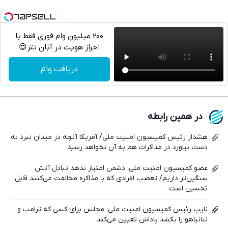
200 میلیون وام فوری فقط با
احراز هویت در آبان تتر😍
تلگرام
دریافت وام
واتساپ
فیسبوک
در همین رابطه
ایکس
هشدار رئیس کمیسیون امنیت ملی/ آمریکا آنچه در میدان نبرد به
دست نیاورد در مذاکرات هم به آن نخواهد رسید
عضو کمیسیون امنیت ملی: دشمن امتیاز ندهد تبادل آتش
سنگین‌تر داریم/ تعصب افرادی که با مذاکره مخالفت می‌کنند قابل
تحسین است
نایب رئیس کمیسیون امنیت ملی: مجلس برای کسی که ترامپ و
نتانیاهو را بکشد پاداش تعیین می‌کند