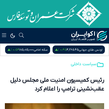
۰٫۵۴ %
۰٫۴۵ %
اونس طلای جهانی
4,265.45
سکه امامی
185,015,000
س
سیاست داخلی
رئیس کمیسیون امنیت ملی مجلس دلیل
عقب‌نشینی ترامپ را اعلام کرد