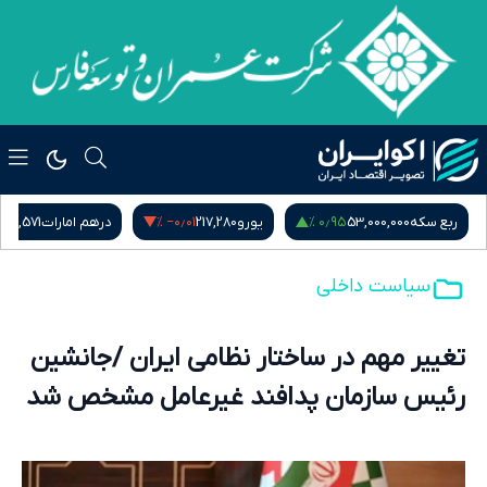
 %
‎−۰٫۰۱ %
۰٫۹۵ %
ربع سکه
53,000,000
یورو
217,280
درهم امارات
51,571
سیاست داخلی
تغییر مهم در ساختار نظامی ایران /جانشین
رئیس سازمان پدافند غیرعامل مشخص شد