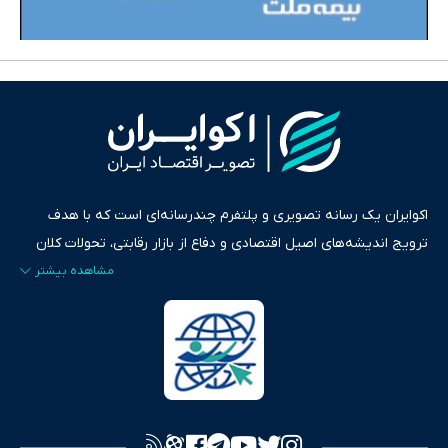
اکوایران یک رسانه تصویری و پلتفرم چندرسانه‌ای است که با هدف
ترویج اندیشه‌های اصیل اقتصادی و دفاع از بازار رقابتی، تحولات کلان
ایران و جهان را در قالب‌های ویدیو، پادکست، متن و گزارش‌های تحلیلی
پایش می‌کند. این رسانه به عنوان منبعی دقیق و قابل اعتماد، فراتر از
اطلاع‌رسانی صرف، به تبیین سیاست‌ها و کارکردهای بازارهای مالی،
سرمایه‌گذاری، تجارت و حوزه‌های نوظهور می‌پردازد. اکوایران با پایبندی
به اصول «انصاف، امانت و صداقت»، بستری برای انعکاس آراء متنوع
فراهم کرده و می‌کوشد با تفکیک حقایق مستند از ادعاهای بی‌اساس،
تصویری شفاف از واقعیت‌های اقتصادی ارائه دهد. ما در اکوایران با