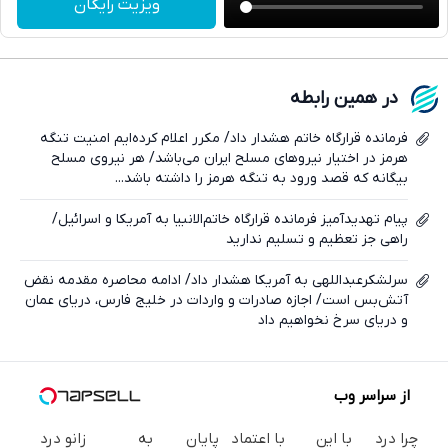
ویزیت رایگان
واتساپ
فیسبوک
در همین رابطه
ایکس
فرمانده قرارگاه خاتم‌ هشدار داد/ مکرر اعلام کرده‌ایم امنیت تنگه
هرمز در اختیار نیروهای مسلح ایران می‌باشد/ هر نیروی مسلح
بیگانه که قصد ورود به تنگه هرمز را داشته باشد...
پیام تهدیدآمیز فرمانده قرارگاه خاتم‌الانبیا به آمریکا و اسرائیل/
راهی جز تعظیم و تسلیم ندارید
سرلشکرعبداللهی به آمریکا هشدار داد/ ادامه محاصره مقدمه نقض
آتش‌بس است/ اجازه صادرات و واردات در خلیج فارس، دریای عمان
و دریای سرخ نخواهیم داد
از سراسر وب
چرا درد
با این
با اعتماد
پایان
به
زانو درد