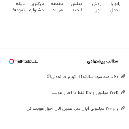
زانو را
روش
بنفس
دغدغه
بزرگترین
دیگه
تحمل
توی
لبخند
هزینه
جشنواره
تمومه!
می‌کنی؟
خونه،سفیدی
بزن (ژل
های
ایمپلنت
در خانه
خیلی
و زیبایی
سفیدکننده
دندان
تهران سر
درمانش
ساده
دندوناتو
دندان40%تخفیف)
پزشکی با
بزنید ! |
کن ◀
درمنزل
برگردون
پک
فقط ۲۵
پرسش‌نامه
درمانش
(40%off)
سفید
میلیون !
▶
کن
کننده
خانگی
مطالب پیشنهادی
40 درصد سود سالانه❗ از تورم جا نمونی😲
❗❗200 میلیون وام❗❗ فقط با احراز هویت
وام 200 میلیونی آبان تتر. همین الان احراز هویت کن!