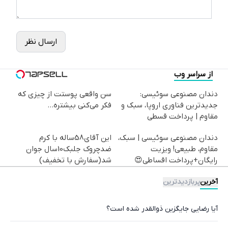
ارسال نظر
از سراسر وب
دندان مصنوعی سوئیسی:
سن واقعی پوستت از چیزی که
جدیدترین فناوری اروپا، سبک و
فکر می‌کنی بیشتره...
مقاوم | پرداخت قسطی
دندان مصنوعی سوئیسی | سبک،
این آقای58ساله با کرم
مقاوم، طبیعی! ویزیت
ضدچروک جلبک10سال جوان
رایگان+پرداخت اقساطی😍
شد(سفارش با تخفیف)
آخرین
پربازدیدترین
آیا رضایی جایگزین ذوالقدر شده است؟