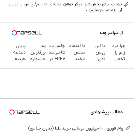
ترامپ: برای بخش‌های دیگر توافق عجله‌ای نداریم/ یا من یا ونس
آن را امضا خواهیم‌کرد
از سراسر وب
چرا درد
با این
با اعتماد
لوکس‌ترین
به
پایان
زانو را
روش
بنفس
شاسی‌بلند
بزرگترین
دغدغه
تحمل
توی
لبخند
EREV در
جشنواره
هزینه
می‌کنی؟
خونه،سفیدی
بزن (ژل
ایران،
ایمپلنت
های
خیلی
و زیبایی
سفیدکننده
توسط
تهران سر
دندان
ساده
دندوناتو
دندان40%تخفیف)
نیکا
بزنید ! |
پزشکی با
درمنزل
برگردون
موتور
فقط ۲۵
پک
درمانش
(40%off)
رونمایی
میلیون !
سفید
کن
شد!
کننده
خانگی
مطالب پیشنهادی
وام فوری 100 میلیون تومانی خرید طلا (بدون ضامن)