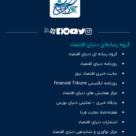
سرمایه‌گذاری، تجارت و حوزه‌های نوظهور می‌پردازد. اکوایران با پایبندی
به اصول «انصاف، امانت و صداقت»، بستری برای انعکاس آراء متنوع
فراهم کرده و می‌کوشد با تفکیک حقایق مستند از ادعاهای بی‌اساس،
تصویری شفاف از واقعیت‌های اقتصادی ارائه دهد. ما در اکوایران با
تمرکز بر منافع اقتصاد رقابتی و آزادی انتخاب، راهکارهای چیرگی بر
گروه رسانه‌ای دنیای اقتصاد
چالش‌های فقر و بیکاری را جست‌وجو کرده و در کنار تحلیل آمارها،
گروه رسانه ای دنیای اقتصاد
نیازهای خبری مخاطبان در حوزه‌های اثرگذار بر اقتصاد را با رویکردی
حرفه‌ای و روزآمد پوشش می‌دهیم.
روزنامه دنیای اقتصاد
سایت خبری اقتصاد نیوز
روزنامه انگلیسی Financial Tribune
مرکز همایش های دنیای اقتصاد
پایگاه خبری – تحلیلی دنیای بورس
هفته‌نامه تجارت فردا
انتشارات دنیای اقتصاد
مرکز نوآوری و شتابدهی دنیای اقتصاد