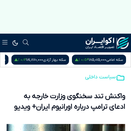
۰٫۱۲ %
۰٫۵۴ %
سکه امامی
185,015,000
سکه بهار آزادی
181,870,000
نیم
سیاست داخلی
واکنش تند سخنگوی وزارت خارجه به
ادعای ترامپ درباره اورانیوم ایران+ ویدیو