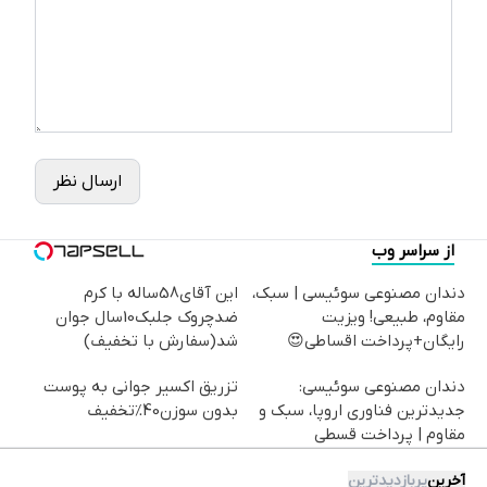
ارسال نظر
از سراسر وب
دندان مصنوعی سوئیسی | سبک،
این آقای58ساله با کرم
مقاوم، طبیعی! ویزیت
ضدچروک جلبک10سال جوان
رایگان+پرداخت اقساطی😍
شد(سفارش با تخفیف)
دندان مصنوعی سوئیسی:
تزریق اکسیر جوانی به پوست
جدیدترین فناوری اروپا، سبک و
بدون سوزن40%تخفیف
مقاوم | پرداخت قسطی
آخرین
پربازدیدترین