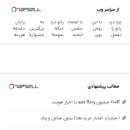
از سراسر وب
چرا درد
با این
با اعتماد
زانو درد
به
پایان
زانو را
روش
بنفس
دیگه
بزرگترین
دغدغه
تحمل
توی
لبخند
تمومه!
جشنواره
هزینه
می‌کنی؟
خونه،سفیدی
بزن (ژل
در خانه
ایمپلنت
های
خیلی
و زیبایی
سفیدکننده
درمانش
تهران سر
دندان
ساده
دندوناتو
دندان40%تخفیف)
کن ◀
بزنید ! |
پزشکی با
درمنزل
برگردون
پرسش‌نامه
فقط ۲۵
پک
درمانش
(40%off)
▶
میلیون !
سفید
کن
کننده
خانگی
مطالب پیشنهادی
❗❗200 میلیون وام❗❗ فقط با احراز هویت
۱ میلیارد اعتبار خرید طلا | بدون ضامن و چک