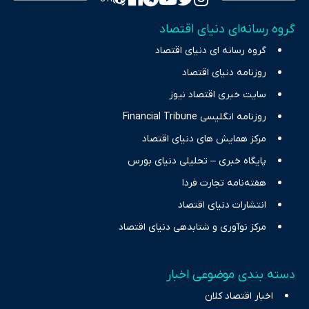
تمرکز بر منافع اقتصاد رقابتی و آزادی انتخاب، راهکارهای چیرگی بر
گروه رسانه‌ای دنیای اقتصاد
چالش‌های فقر و بیکاری را جست‌وجو کرده و در کنار تحلیل آمارها،
گروه رسانه ای دنیای اقتصاد
نیازهای خبری مخاطبان در حوزه‌های اثرگذار بر اقتصاد را با رویکردی
حرفه‌ای و روزآمد پوشش می‌دهیم.
روزنامه دنیای اقتصاد
سایت خبری اقتصاد نیوز
روزنامه انگلیسی Financial Tribune
مرکز همایش های دنیای اقتصاد
پایگاه خبری – تحلیلی دنیای بورس
هفته‌نامه تجارت فردا
انتشارات دنیای اقتصاد
مرکز نوآوری و شتابدهی دنیای اقتصاد
دسته بندی موضوعی اخبار
اخبار اقتصاد کلان