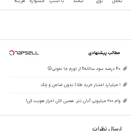
تحمل
توی
لبخند
با اسنپ
جشنواره
هزینه
می‌کنی؟
خونه،سفیدی
بزن (ژل
پی | در
ایمپلنت
های
خیلی
و زیبایی
سفیدکننده
۴ قسط
تهران سر
دندان
ساده
دندوناتو
دندان40%تخفیف)
بدون
بزنید ! |
پزشکی با
درمنزل
برگردون
سود و
فقط ۲۵
پک
درمانش
(40%off)
کارمزد!
میلیون !
سفید
کن
کننده
خانگی
مطالب پیشنهادی
40 درصد سود سالانه❗ از تورم جا نمونی😲
۱ میلیارد اعتبار خرید طلا | بدون ضامن و چک
وام 200 میلیونی آبان تتر. همین الان احراز هویت کن!
ارسال نظرات