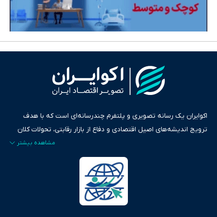
اکوایران یک رسانه تصویری و پلتفرم چندرسانه‌ای است که با هدف
ترویج اندیشه‌های اصیل اقتصادی و دفاع از بازار رقابتی، تحولات کلان
ایران و جهان را در قالب‌های ویدیو، پادکست، متن و گزارش‌های تحلیلی
پایش می‌کند. این رسانه به عنوان منبعی دقیق و قابل اعتماد، فراتر از
اطلاع‌رسانی صرف، به تبیین سیاست‌ها و کارکردهای بازارهای مالی،
سرمایه‌گذاری، تجارت و حوزه‌های نوظهور می‌پردازد. اکوایران با پایبندی
به اصول «انصاف، امانت و صداقت»، بستری برای انعکاس آراء متنوع
فراهم کرده و می‌کوشد با تفکیک حقایق مستند از ادعاهای بی‌اساس،