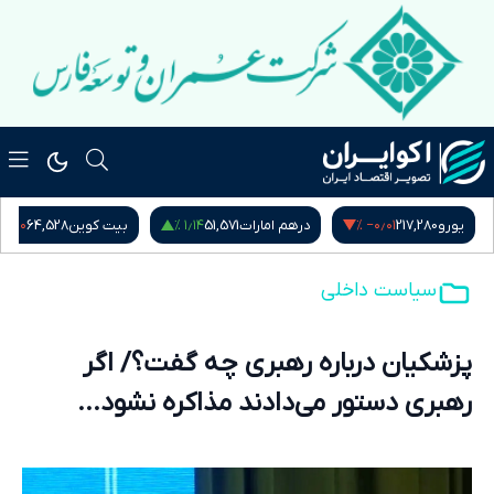
−۰٫۶۰ %
۱٫۱۴ %
‎−۰٫۰۱ %
یورو
217,280
درهم امارات
51,571
بیت کوین
64,528
سیاست داخلی
پزشکیان درباره رهبری چه گفت؟/ اگر
رهبری دستور می‌دادند مذاکره نشود...