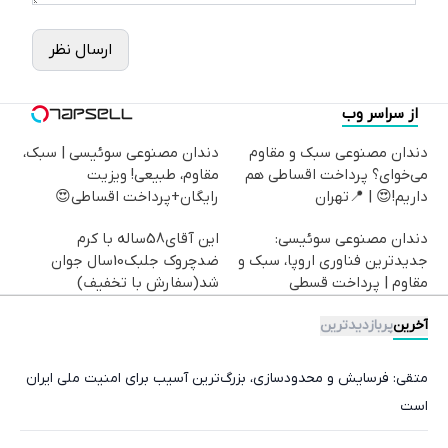
ارسال نظر
از سراسر وب
دندان مصنوعی سبک و مقاوم
دندان مصنوعی سوئیسی | سبک،
می‌خوای؟ پرداخت اقساطی هم
مقاوم، طبیعی! ویزیت
داریم!😍 | 📍تهران
رایگان+پرداخت اقساطی😍
دندان مصنوعی سوئیسی:
این آقای58ساله با کرم
جدیدترین فناوری اروپا، سبک و
ضدچروک جلبک10سال جوان
مقاوم | پرداخت قسطی
شد(سفارش با تخفیف)
آخرین
پربازدیدترین
متقی: فرسایش و محدودسازی، بزرگ‌ترین آسیب برای امنیت ملی ایران
است