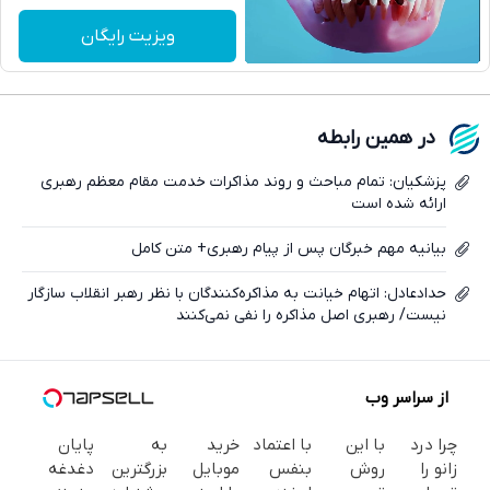
تلگرام
ویزیت رایگان
واتساپ
فیسبوک
در همین رابطه
ایکس
پزشکیان: تمام مباحث و روند مذاکرات خدمت مقام معظم رهبری
ارائه شده است
بیانیه مهم خبرگان پس از پیام رهبری+ متن کامل
حدادعادل: اتهام خیانت به مذاکره‌کنندگان با نظر رهبر انقلاب سازگار
نیست/ رهبری اصل مذاکره را نفی نمی‌کنند
از سراسر وب
چرا درد
با این
با اعتماد
خرید
به
پایان
زانو را
روش
بنفس
موبایل
بزرگترین
دغدغه