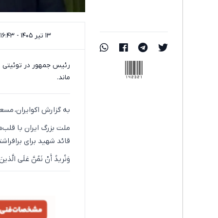
۱۳ تیر ۱۴۰۵ - ۱۶:۴۳
142321
رئیس جمهور در توئیتی ن
ماند.
به گزارش اکوایران، مس
ملت بزرگ ایران با قلب‌ه
قائد شهید برای برافراش
وَنُریدُ أَنْ نَمُنَّ عَلَى الَّذینَ