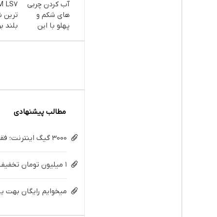
آب کردن چربی
های شکم و
ترین 
پهلو با این
بلند بر
پودر
جلبک(سفارش
با تخفیف ویژه)
مطالب پیشنهادی
3000 گیگ اینترنت؛ فقط ماهی 100 هزار تومان
۱ میلیون تومان تخفیف محصولات لاغری؛ یک قدم نزدیک‌تر به شروع کاهش وزن
میخوایم رایگان بهت یا