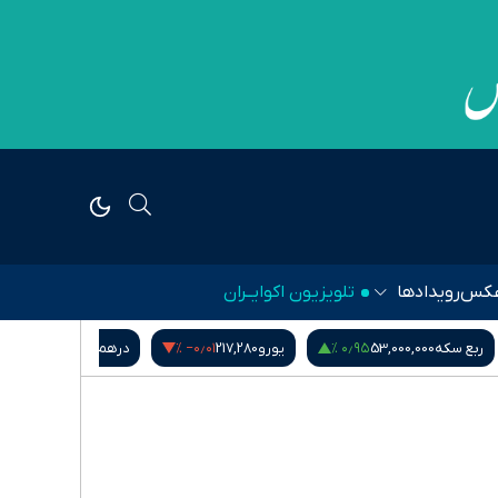
کس
رویدادها
تلویزیون اکوایــران
۱٫۱۴ %
‎−۰٫۰۱ %
۰٫۹۵ %
ربع سکه
53,000,000
یورو
217,280
درهم امارات
51,571