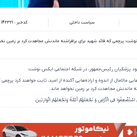
سیاست داخلی
کدخبر : 142321
وشت: پرچمی که قائد شهید برای برافراشته ماندنش مجاهدت کرد بر زمین نخو
عود پزشکیان رئیس‌جمهور، در شبکه اجتماعی ایکس نوشت:
ایی مالامال از اندوه و اراده‌هایی آکنده از امید، ثابت خواهند کرد پرچمی 
ته ماندنش مجاهدت کرد بر زمین نخواهد ماند.
 اسْتُضْعِفُوا فِی الْأَرْضِ وَ نَجْعَلَهُمْ أَئِمَّةً وَنَجْعَلَهُمُ الْوَارثِینَ.