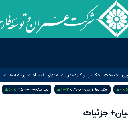
ری
صمت
کسب و کار
معدن
منهای اقتصاد
برنامه ها
ع
۰٫۵۳ %
۰٫۱۲ %
۰٫۵۴
سکه بهار آزادی
181,870,000
نیم سکه
95,000,000
یان+ جزئیات