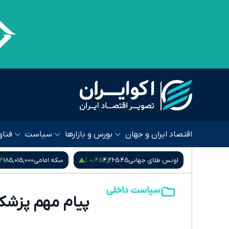
اقتصاد ایران و جهان
بورس و بازارها
سیاست
فناو
 %
۰٫۴۵ %
۰٫۵۷ %
80,
اونس طلای جهانی
4,265.45
سکه امامی
185,015,000
سیاست داخلی
پیام مهم پزشک