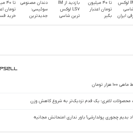
IM LS7 لوکس
تا ۴۰ میلیون
بازدید از IM
دندان مصنوعی
تا ۴۰ 
شاسی
تومان اعتبار
LS7 لوکس
سوئیسی:
تومان اعت
قی ایران
بگیر
ترین شاسی
جدیدترین
خرید قس
بلند برقی ایران
فناوری اروپا،
دریافت 
در باشگاه
سبک و مقاوم |
انقلاب
پرداخت قسطی
د بدیم چجوری پولدارشی! باور نداری امتحانش مجانیه