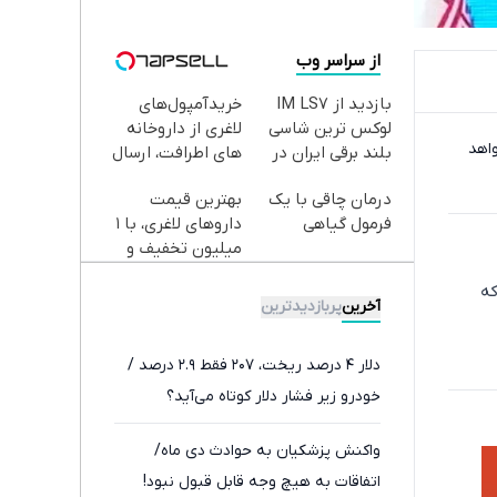
از سراسر وب
بازدید از IM LS7
خریدآمپول‌های
لوکس ترین شاسی
لاغری از داروخانه
اهد
بلند برقی ایران در
های اطرافت، ارسال
باشگاه انقلاب
فوری همراه با پک
درمان چاقی با یک
بهترین قیمت
یخ!
فرمول گیاهی
داروهای لاغری، با ۱
میلیون تخفیف و
ارسال از داروخانه‌
که
آخرین
پربازدیدترین
دلار ۴ درصد ریخت، ۲۰۷ فقط ۲.۹ درصد /
خودرو زیر فشار دلار کوتاه می‌آید؟
واکنش پزشکیان به حوادث دی ماه/
اتفاقات به هیچ وجه قابل قبول نبود!