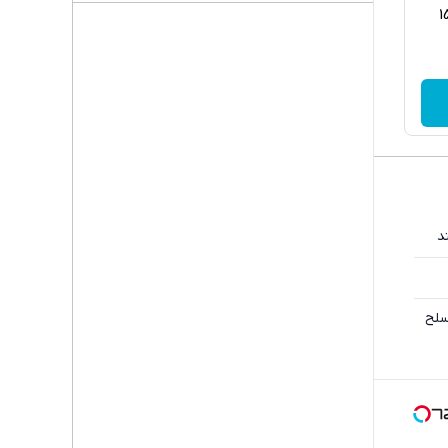
ا بدون ضمانت، 150
د
سلح