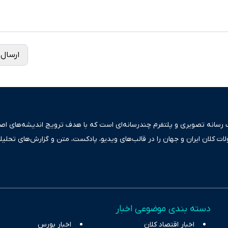
ارسال 
ک رسانه تصویری و پلتفرم چندرسانه‌ای است که با هدف ترویج اندیشه‌های اصیل
ولات کلان ایران و جهان را در قالب‌های ویدیو، پادکست، متن و گزارش‌های تحلیل
بعی دقیق و قابل اعتماد، فراتر از اطلاع‌رسانی صرف، به تبیین سیاست‌ها و کارک
ری، تجارت و حوزه‌های نوظهور می‌پردازد. اکوایران با پایبندی به اصول «انصاف
س آراء متنوع فراهم کرده و می‌کوشد با تفکیک حقایق مستند از ادعاهای بی‌اس
اقتصادی ارائه دهد. ما در اکوایران با تمرکز بر منافع اقتصاد رقابتی و آزادی انت
دسته بندی موضوعی اخبار
ر و بیکاری را جست‌وجو کرده و در کنار تحلیل آمارها، نیازهای خبری مخاطبان د
اخبار اقتصاد کلان
با رویکردی حرفه‌ای و روزآمد پوشش می‌دهیم.
اخبار بورس