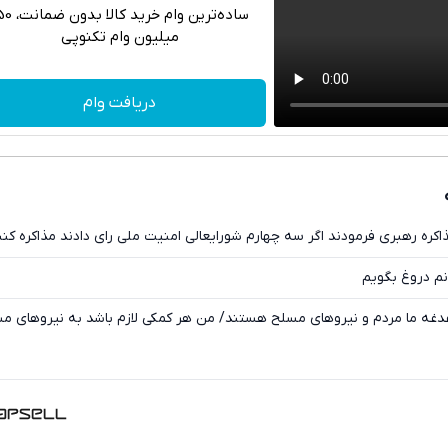
ساده‌ترین وام خرید کال
میلیون وام تکنوپی
تلگرام
واتساپ
دریافت وام
فیسبوک
ایکس
اکره رهبری فرمودند اگر سه چهارم شورایعالی امنیت ملی رای دادند مذاکره کنن
نم دروغ بگویم
غدغه ما مردم و نیروهای مسلح هستند/ من هر کمکی لازم باشد به نیروهای م