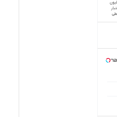
میلیون
بار
طی
کن