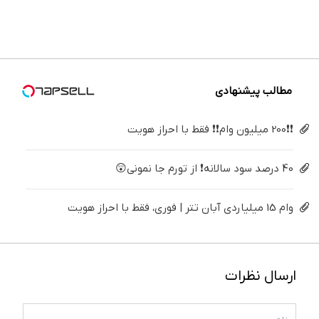
دندان40%تخفیف)
دندوناتو
ساده
بدون
پزشکی با
بزنید ! |
برگردون
درمنزل
تزریق،
پک
فقط ۲۵
(40%off)
درمانش
بدون
سفید
میلیون !
کن
جراحی!
کننده
(پرسش‌نامه)
خانگی
مطالب پیشنهادی
❗❗200 میلیون وام❗❗ فقط با احراز هویت
40 درصد سود سالانه❗ از تورم جا نمونی😲
وام 15 میلیاردی آبان تتر | فوری، فقط با احراز هویت
ارسال نظرات