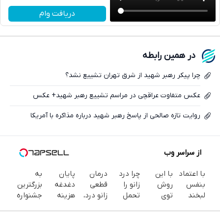
تلگرام
دریافت وام
واتساپ
فیسبوک
در همین رابطه
ایکس
چرا پیکر رهبر شهید از شرق تهران تشییع نشد؟
عکس متفاوت عراقچی در مراسم تشییع رهبر شهید+ عکس
روایت تازه صالحی از پاسخ رهبر شهید درباره مذاکره با آمریکا
از سراسر وب
با اعتماد
با این
چرا درد
درمان
پایان
به
بنفس
روش
زانو را
قطعی
دغدغه
بزرگترین
لبخند
توی
تحمل
زانو درد،
هزینه
جشنواره
بزن (ژل
خونه،سفیدی
می‌کنی؟
بدون
های
ایمپلنت
سفیدکننده
و زیبایی
خیلی
دارو،
دندان
تهران سر