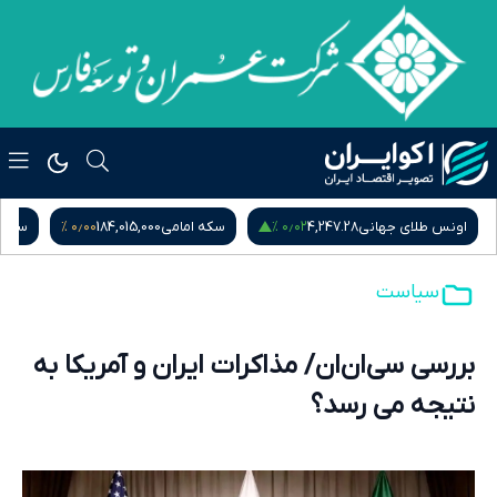
۰٫۰۰ %
۰٫۰۲ %
اونس طلای جهانی
4,247.28
سکه امامی
184,015,000
سکه ب
سیاست
بررسی سی‌ان‌ان/ مذاکرات ایران و آمریکا به
نتیجه می رسد؟