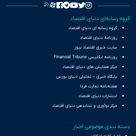
تصویری شفاف از واقعیت‌های اقتصادی ارائه دهد. ما در اکوایران با
تمرکز بر منافع اقتصاد رقابتی و آزادی انتخاب، راهکارهای چیرگی بر
گروه رسانه‌ای دنیای اقتصاد
چالش‌های فقر و بیکاری را جست‌وجو کرده و در کنار تحلیل آمارها،
گروه رسانه ای دنیای اقتصاد
نیازهای خبری مخاطبان در حوزه‌های اثرگذار بر اقتصاد را با رویکردی
حرفه‌ای و روزآمد پوشش می‌دهیم.
روزنامه دنیای اقتصاد
سایت خبری اقتصاد نیوز
روزنامه انگلیسی Financial Tribune
مرکز همایش های دنیای اقتصاد
پایگاه خبری – تحلیلی دنیای بورس
هفته‌نامه تجارت فردا
انتشارات دنیای اقتصاد
مرکز نوآوری و شتابدهی دنیای اقتصاد
دسته بندی موضوعی اخبار