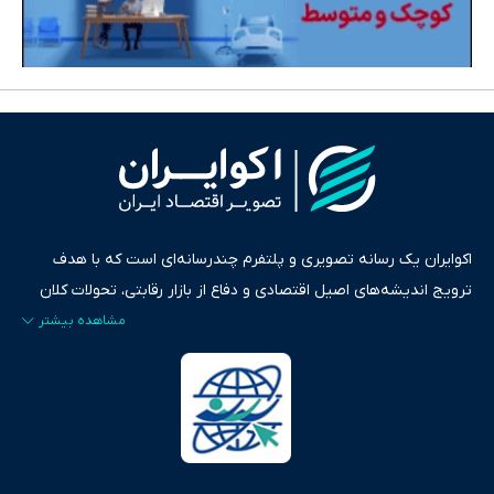
اکوایران یک رسانه تصویری و پلتفرم چندرسانه‌ای است که با هدف
ترویج اندیشه‌های اصیل اقتصادی و دفاع از بازار رقابتی، تحولات کلان
ایران و جهان را در قالب‌های ویدیو، پادکست، متن و گزارش‌های تحلیلی
پایش می‌کند. این رسانه به عنوان منبعی دقیق و قابل اعتماد، فراتر از
اطلاع‌رسانی صرف، به تبیین سیاست‌ها و کارکردهای بازارهای مالی،
سرمایه‌گذاری، تجارت و حوزه‌های نوظهور می‌پردازد. اکوایران با پایبندی
به اصول «انصاف، امانت و صداقت»، بستری برای انعکاس آراء متنوع
فراهم کرده و می‌کوشد با تفکیک حقایق مستند از ادعاهای بی‌اساس،