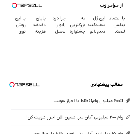
از سراسر وب
با اعتماد
این ژل
به
چرا درد
پایان
با این
بنفس
سفیدکننده
بزرگترین
زانو را
دغدغه
روش
لبخند
دندوناتو
جشنواره
تحمل
هزینه
توی
بزن (ژل
در حد
ایمپلنت
می‌کنی؟
های
خونه،سفیدی
سفیدکننده
لمینت
تهران
خیلی
دندان
و زیبایی
دندان40%تخفیف)
سفید
خوش
ساده
پزشکی با
دندوناتو
میکنه
اومدید! |
درمنزل
پک
برگردون
(40%تخفیف)
فقط ۲۵
درمانش
سفید
(40%off)
میلیون !
کن
کننده
خانگی
مطالب پیشنهادی
❗❗200 میلیون وام❗❗ فقط با احراز هویت
وام 200 میلیونی آبان تتر. همین الان احراز هویت کن!
وام 15 میلیاردی آبان تتر | فوری، فقط با احراز هویت