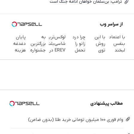
ترامپ: بن‌سلمان خواهان ادامه جنگ است
از سراسر وب
با اعتماد
با این
چرا درد
لوکس‌ترین
به
پایان
بنفس
روش
زانو را
شاسی‌بلند
بزرگترین
دغدغه
لبخند
توی
تحمل
EREV در
جشنواره
هزینه
بزن (ژل
خونه،سفیدی
می‌کنی؟
ایران،
ایمپلنت
های
سفیدکننده
و زیبایی
خیلی
توسط
تهران سر
دندان
دندان40%تخفیف)
دندوناتو
ساده
نیکا
بزنید ! |
پزشکی با
برگردون
درمنزل
موتور
فقط ۲۵
پک
(40%off)
درمانش
رونمایی
میلیون !
سفید
کن
شد!
کننده
خانگی
مطالب پیشنهادی
وام فوری 100 میلیون تومانی خرید طلا (بدون ضامن)