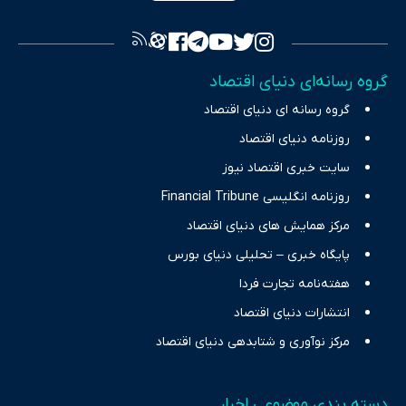
فراهم کرده و می‌کوشد با تفکیک حقایق مستند از ادعاهای بی‌اساس،
تصویری شفاف از واقعیت‌های اقتصادی ارائه دهد. ما در اکوایران با
تمرکز بر منافع اقتصاد رقابتی و آزادی انتخاب، راهکارهای چیرگی بر
گروه رسانه‌ای دنیای اقتصاد
چالش‌های فقر و بیکاری را جست‌وجو کرده و در کنار تحلیل آمارها،
گروه رسانه ای دنیای اقتصاد
نیازهای خبری مخاطبان در حوزه‌های اثرگذار بر اقتصاد را با رویکردی
حرفه‌ای و روزآمد پوشش می‌دهیم.
روزنامه دنیای اقتصاد
سایت خبری اقتصاد نیوز
روزنامه انگلیسی Financial Tribune
مرکز همایش های دنیای اقتصاد
پایگاه خبری – تحلیلی دنیای بورس
هفته‌نامه تجارت فردا
انتشارات دنیای اقتصاد
مرکز نوآوری و شتابدهی دنیای اقتصاد
دسته بندی موضوعی اخبار