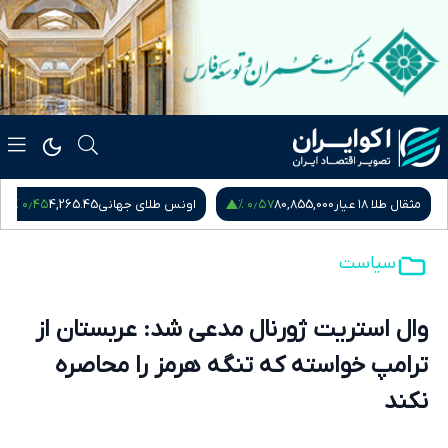
۰٫۴۵ %
۰٫۵۷ %
80,855,0
اونس طلای جهانی
4,265.45
سکه امامی
,015,000
سیاست
وال استریت ژورنال مدعی شد: عربستان از
ترامپ خواسته که تنگه هرمز را محاصره
نکند