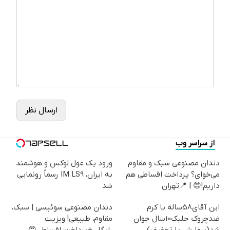
ارسال نظر
از سراسر وب
دندان مصنوعی سبک و مقاوم
ورود یک غول لوکس و هوشمند
می‌خوای؟ پرداخت اقساطی هم
به ایران، IM LS9 رسماً رونمایی
داریم!😍 | 📍تهران
شد
این آقای58ساله با کرم
دندان مصنوعی سوئیسی | سبک،
ضدچروک جلبک10سال جوان
مقاوم، طبیعی! ویزیت
شد(سفارش با تخفیف)
رایگان+پرداخت اقساطی😍