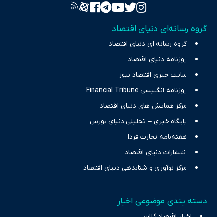
تصویری شفاف از واقعیت‌های اقتصادی ارائه دهد. ما در اکوایران با
تمرکز بر منافع اقتصاد رقابتی و آزادی انتخاب، راهکارهای چیرگی بر
گروه رسانه‌ای دنیای اقتصاد
چالش‌های فقر و بیکاری را جست‌وجو کرده و در کنار تحلیل آمارها،
گروه رسانه ای دنیای اقتصاد
نیازهای خبری مخاطبان در حوزه‌های اثرگذار بر اقتصاد را با رویکردی
حرفه‌ای و روزآمد پوشش می‌دهیم.
روزنامه دنیای اقتصاد
سایت خبری اقتصاد نیوز
روزنامه انگلیسی Financial Tribune
مرکز همایش های دنیای اقتصاد
پایگاه خبری – تحلیلی دنیای بورس
هفته‌نامه تجارت فردا
انتشارات دنیای اقتصاد
مرکز نوآوری و شتابدهی دنیای اقتصاد
دسته بندی موضوعی اخبار
اخبار اقتصاد کلان