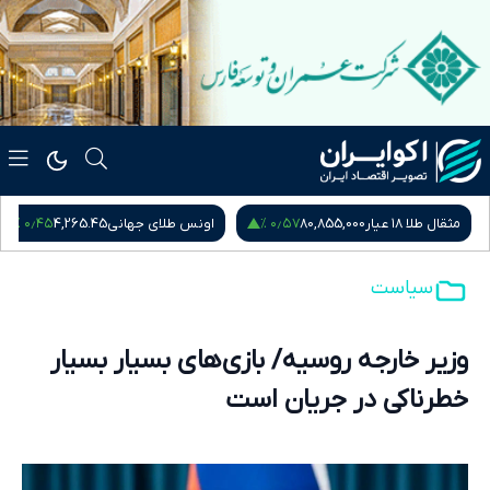
۰٫۴۵ %
۰٫۵۷ %
مثقال طلا ۱۸ عیار
80,855,000
اونس طلای جهانی
4,265.45
سیاست
وزیر خارجه روسیه/ بازی‌های بسیار بسیار
خطرناکی در جریان است