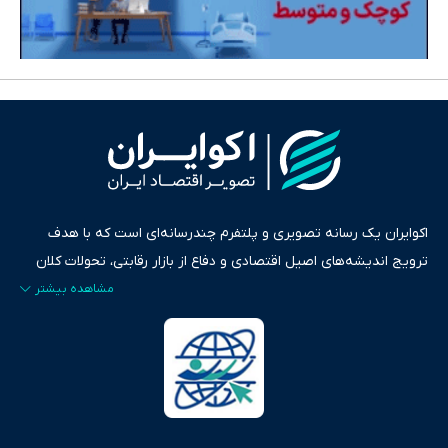
اکوایران یک رسانه تصویری و پلتفرم چندرسانه‌ای است که با هدف
ترویج اندیشه‌های اصیل اقتصادی و دفاع از بازار رقابتی، تحولات کلان
ایران و جهان را در قالب‌های ویدیو، پادکست، متن و گزارش‌های تحلیلی
پایش می‌کند. این رسانه به عنوان منبعی دقیق و قابل اعتماد، فراتر از
اطلاع‌رسانی صرف، به تبیین سیاست‌ها و کارکردهای بازارهای مالی،
سرمایه‌گذاری، تجارت و حوزه‌های نوظهور می‌پردازد. اکوایران با پایبندی
به اصول «انصاف، امانت و صداقت»، بستری برای انعکاس آراء متنوع
فراهم کرده و می‌کوشد با تفکیک حقایق مستند از ادعاهای بی‌اساس،