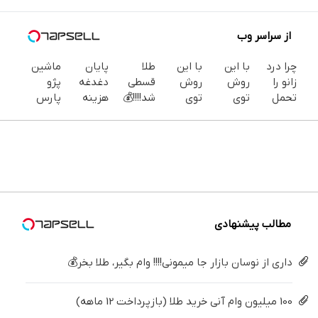
از سراسر وب
چرا درد
با این
با این
طلا
پایان
ماشین
زانو را
روش
روش
قسطی
دغدغه
پژو
تحمل
توی
توی
شد!!!!💰
هزینه
پارس
می‌کنی؟
خونه،سفیدی
خونه،سفیدی
🔥
های
برای
خیلی
و زیبایی
و زیبایی
دندان
فروش
ساده
دندوناتو
دندوناتو
پزشکی با
داری؟
درمنزل
برگردون
برگردون(40%off)
پک
اینجا
درمانش
(40%off)
سفید
سریع
کن
کننده
بفروشش
خانگی
مطالب پیشنهادی
داری از نوسان بازار جا میمونی!!!! وام بگیر، طلا بخر💰
100 میلیون وام آنی خرید طلا (بازپرداخت 12 ماهه)