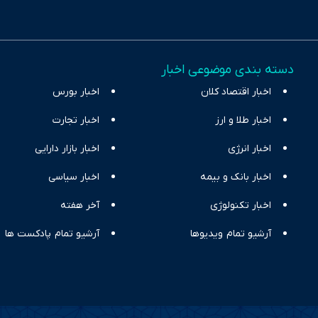
ری، تجارت و حوزه‌های نوظهور می‌پردازد. اکوایران با پایبندی به اصول «انصاف
س آراء متنوع فراهم کرده و می‌کوشد با تفکیک حقایق مستند از ادعاهای بی‌اس
اقتصادی ارائه دهد. ما در اکوایران با تمرکز بر منافع اقتصاد رقابتی و آزادی انت
دسته بندی موضوعی اخبار
ر و بیکاری را جست‌وجو کرده و در کنار تحلیل آمارها، نیازهای خبری مخاطبان د
اخبار اقتصاد کلان
با رویکردی حرفه‌ای و روزآمد پوشش می‌دهیم.
اخبار بورس
اخبار طلا و ارز
اخبار تجارت
اخبار انرژی
اخبار بازار دارایی
اخبار بانک و بیمه
اخبار سیاسی
اخبار تکنولوژی
آخر هفته
آرشیو تمام ویدیوها
آرشیو تمام پادکست ها