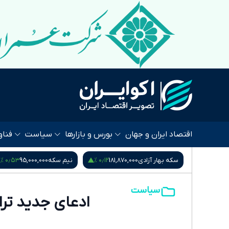
اقتصاد ایران و جهان
بورس و بازارها
سیاست
فناو
۰٫۵۳ %
۰٫۱۲ %
۰٫۵۴ %
185
سکه بهار آزادی
181,870,000
نیم سکه
95,000,000
سیاست
ادعای جدید ترام