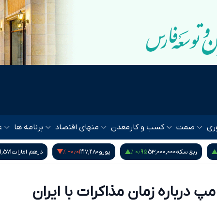
ری
صمت
کسب و کار
معدن
منهای اقتصاد
برنامه ها
ع
‎−۰٫۰۱ %
۰٫۹۵ %
ربع سکه
53,000,000
یورو
217,280
درهم امارات
1,571
پ درباره زمان مذاکرات با ایران