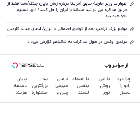
اظهارات وزیر خارجه سابق آمریکا درباره زمان پایان جنگ/شما فقط از
طریق مذاکره می توانید مساله با ایران را حل کنید/ آنها تسلیم
نخواهند شد
موانع بزرگ ترامپ بعد از توافق احتمالی با ایران/ ادعای جدید گاردین
مرندی: ونس در طول مذاکرات به نتانیاهو گزارش می‌داد
از سراسر وب
چرا درد
با این
با اعتماد
درمان
به
پایان
زانو را
روش
بنفس
طبیعی
بزرگترین
دغدغه
تحمل
توی
لبخند
چین و
جشنواره
هزینه
می‌کنی؟
خونه،سفیدی
بزن (ژل
چروک در
ایمپلنت
های
خیلی
و زیبایی
سفیدکننده
30روز با
تهران سر
دندان
ساده
دندوناتو
دندان40%تخفیف)
کرم
بزنید ! |
پزشکی با
درمنزل
برگردون
جوانساز
فقط ۲۵
پک
درمانش
(40%off)
آلمانی(45%تخفیف)
میلیون !
سفید
کن
کننده