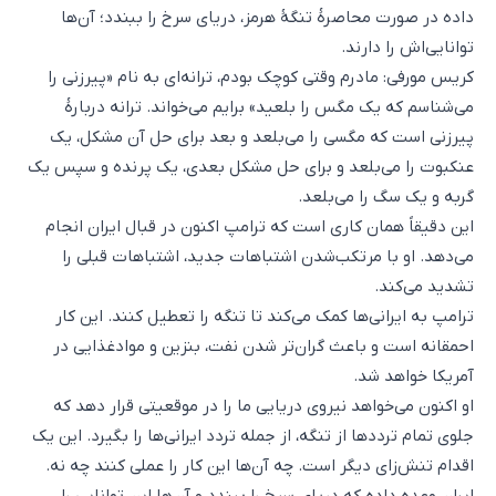
داده در صورت محاصرهٔ تنگهٔ هرمز، دریای سرخ را ببندد؛ آن‌ها
توانایی‌اش را دارند.
کریس مورفی: مادرم وقتی کوچک بودم، ترانه‌ای به نام «پیرزنی را
می‌شناسم که یک مگس را بلعید» برایم می‌خواند. ترانه دربارهٔ
پیرزنی است که مگسی را می‌بلعد و بعد برای حل آن مشکل، یک
عنکبوت را می‌بلعد و برای حل مشکل بعدی، یک پرنده و سپس یک
گربه و یک سگ را می‌بلعد.
این دقیقاً همان کاری است که ترامپ اکنون در قبال ایران انجام
می‌دهد. او با مرتکب‌شدن اشتباهات جدید، اشتباهات قبلی را
تشدید می‌کند.
ترامپ به ایرانی‌ها کمک می‌کند تا تنگه را تعطیل کنند. این کار
احمقانه است و باعث گران‌تر شدن نفت، بنزین و موادغذایی در
آمریکا خواهد شد.
او اکنون می‌خواهد نیروی دریایی ما را در موقعیتی قرار دهد که
جلوی تمام ترددها از تنگه، از جمله تردد ایرانی‌ها را بگیرد. این یک
اقدام تنش‌زای دیگر است. چه آن‌ها این کار را عملی کنند چه نه.
ایران وعده داده که دریای سرخ را ببندد و آن‌ها این توانایی را