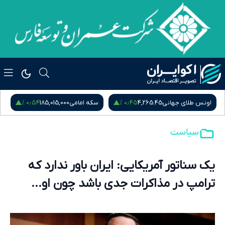
۰٫۵۴ %
۰٫۴۵ %
اونس طلای جهانی
4,265.45
سکه امامی
185,015,000
س
سیاست
یک سناتور آمریکایی: ایران باور ندارد که
ترامپ در مذاکرات جدی باشد چون او...