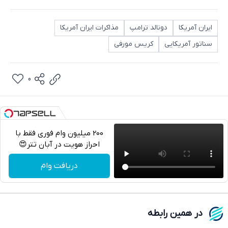
ایران آمریکا
دونالد ترامپ
مذاکرات ایران آمریکا
سناتور آمریکایی
کریس مورفی
0
200 میلیون وام فوری فقط با
احراز هویت در آبان تتر😍
تلگرام
دریافت وام
واتساپ
فیسبوک
در همین رابطه
ایکس