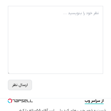
ارسال نظر
از سراسر وب
شست و شوی چربی های کبد با
این آقای58ساله با کرم