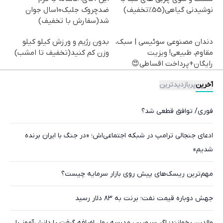
نوشیدنی گیاهی(55%تخفیف)
ضدچروک جلبک10سال جوان
شد(سفارش با تخفیف)
دندان مصنوعی سوئیسی | سبک،
بدون رژیم و ورزش کیلو کیلو
مقاوم، طبیعی! ویزیت
وزن کم کنید(تخفیف تا امشب)
رایگان+پرداخت اقساطی😍
آخرین
پربازدیدترین
فوری/ توافق قطعی شد؟
ادعای جنجالی ترامپ در شبکه اجتماعی‌اش؛ «در جنگ با ایران برنده
شدیم»
مهم‌ترین ریسک‌های پیش روی بازار سرمایه چیست؟
جهش دوباره قیمت نفت؛ برنت به ۸۳ دلار رسید
والدین بخوانند؛ اگر سرویس مدرسه پول اضافه گرفت یا دانش‌آموز را