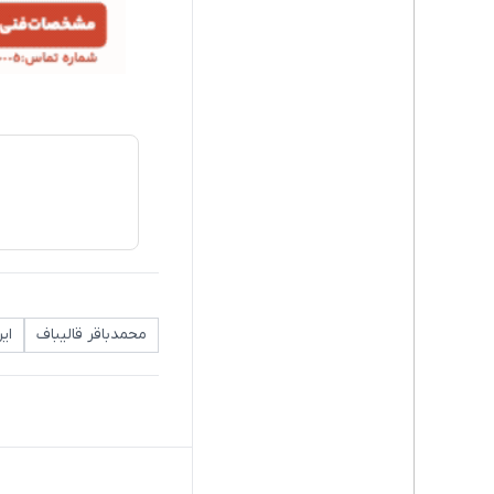
محمدباقر قالیباف
ایر