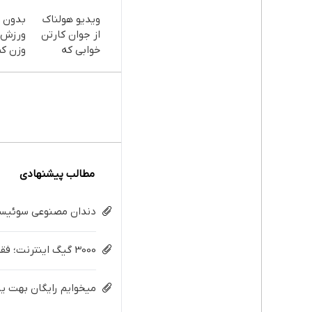
ویدیو هولناک
بدون ر
از جوان کارتن
ورزش ک
خوابی که
وزن ک
میلیاردر شد.
کنید(ت
آموزش رایگان
امشب)
مطالب پیشنهادی
دندان مصنوعی سوئیسی:
3000 گیگ اینترنت؛ فقط ماهی 100 هزار تومان
میخوایم رایگان بهت یا