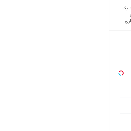
جلبک
ری
 خوش
ش/