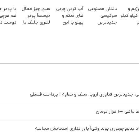
ژیم و
دندان مصنوعی
آب کردن چربی
هیچ چیز محال
با پودر 
یلو کیلو
سوئیسی:
های شکم و
نیست! پودر
هم هرچی
م
جدیدترین
پهلو با این
لاغری جلبک با
دوست دا
خفیف تا
فناوری اروپا،
پودر
تخفیف
بخور هم
سبک و مقاوم |
جلبک(سفارش
منتظرته!
هیکل با
پرداخت قسطی
با تخفیف ویژه)
لینک
خرید45%off
 جدیدترین فناوری اروپا، سبک و مقاوم | پرداخت قسطی
د بدیم چجوری پولدارشی! باور نداری امتحانش مجانیه