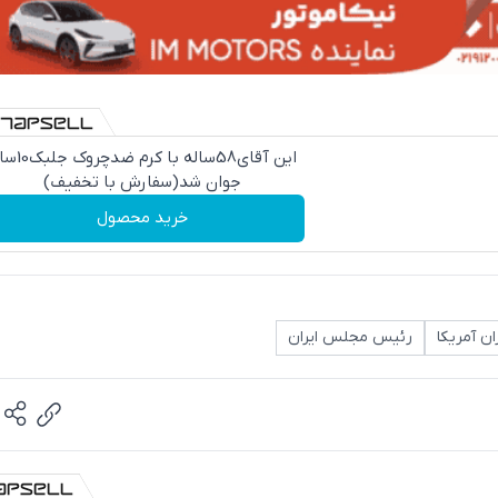
این آقای58ساله با کرم ض
جوان شد(سفارش با تخفیف)
خرید محصول
ان آمریکا
رئیس مجلس ایران