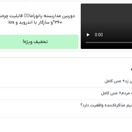
دوربین مداربسته پانوراما👈🏻 قابلیت چر
360°و سازگار با اندروید و ios
تلگرام
واتساپ
تخفیف ویژه!
فیسبوک
ایکس
 زد+ متن کامل
ه مردم+ متن کامل
تیم مذاکره‌کننده واقعیت دارد؟