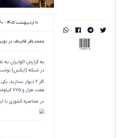
۱۰ اردیبهشت ۱۴۰۵ - ۲۲:۴۰
132913
محمدباقر قالیباف در تویی
به گزارش اکوایران به 
در شبکه (ایکس) نوشت:
اگر ۲ دیوار بسازید،
هفت هزار و ۷۷۵ کیلومتر خواهد بود که هنوز حدود یکهزار کیلومتر از کل مرزهای ایران کمتر است.
در محاصره کشوری با ای