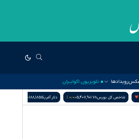
کس
رویدادها
تلویزیون اکوایــران
۰٫۵۵ %
۰٫۱۰ %
۰٫۰۰ %
5,407,9
دلار آمریکا
188,185
گرم طلای ۱۸ عیار
18,664,500