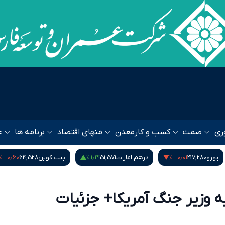
ری
صمت
کسب و کار
معدن
منهای اقتصاد
برنامه ها
ع
‎−۰٫۶۰ %
۱٫۱۴ %
هم امارات
51,571
بیت کوین
64,528
شاخص کل بورس
01.78
به وزیر جنگ آمریکا+ جزئیات