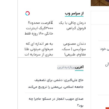
از سراسر وب
درمان چاقی با یک
⏳فرصت محدود!!
فرمول گیاهی
3000گیگ اینترنت
خانگی 180 روزه فقط
600 هزارتومان!!
دندان مصنوعی
به هر اندازه ای که
ی خود
سوئیسی | سبک،
میخوای میتونی طلا
مقاوم، طبیعی!
بخری از سرمایه ات
ویزیت
محافظت کنی
آن
رایگان+پرداخت
آخرین
پربازدیدترین
اقساطی😍
حاج علی‌اکبری: دشمن برای تضعیف
جامعه اسلامی، بی‌عفتی را ترویج می‌کند
صدای مهیب انفجار در مسکو؛ ماجرا چه
بود؟