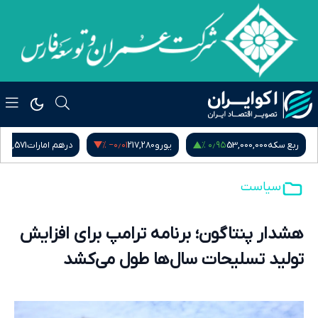
 %
‎−۰٫۰۱ %
۰٫۹۵ %
ربع سکه
53,000,000
یورو
217,280
درهم امارات
51,571
سیاست
هشدار پنتاگون؛ برنامه ترامپ برای افزایش
تولید تسلیحات سال‌ها طول می‌کشد