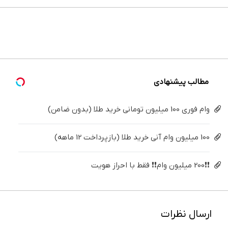
ایمپلنت
خونه،سفیدی
های
محصولات
های
می‌کنی؟
تهران سر
و زیبایی
پوستی با
جین
دندان
خیلی
بزنید ! |
دندوناتو
این
وست +
پزشکی با
ساده
فقط ۲۵
برگردون
روش
خرید در
پک
درمنزل
میلیون !
(40%off)
امن
4 قسط
سفید
درمانش
کننده
کن
خانگی
مطالب پیشنهادی
وام فوری 100 میلیون تومانی خرید طلا (بدون ضامن)
100 میلیون وام آنی خرید طلا (بازپرداخت 12 ماهه)
❗❗200 میلیون وام❗❗ فقط با احراز هویت
ارسال نظرات