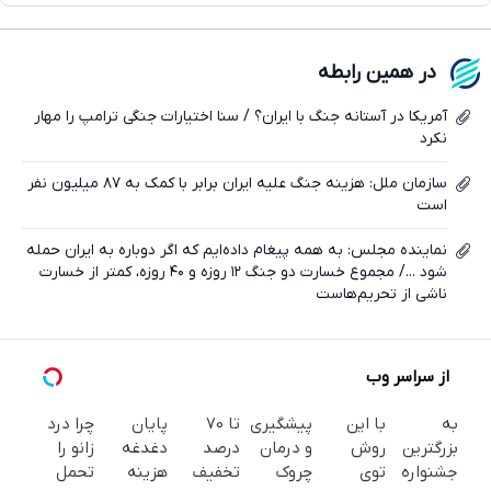
فیسبوک
در همین رابطه
ایکس
آمریکا در آستانه جنگ با ایران؟ / سنا اختیارات جنگی ترامپ را مهار
نکرد
سازمان ملل: هزینه جنگ علیه ایران برابر با کمک به ۸۷ میلیون نفر
است
نماینده مجلس: به همه پیغام داده‌ایم که اگر دوباره به ایران حمله
شود .../ مجموع خسارت دو جنگ ۱۲ روزه و ۴۰ روزه، کمتر از خسارت
ناشی از تحریم‌هاست
از سراسر وب
به
با این
پیشگیری
تا 70
پایان
چرا درد
بزرگترین
روش
و درمان
درصد
دغدغه
زانو را
جشنواره
توی
چروک
تخفیف
هزینه
تحمل