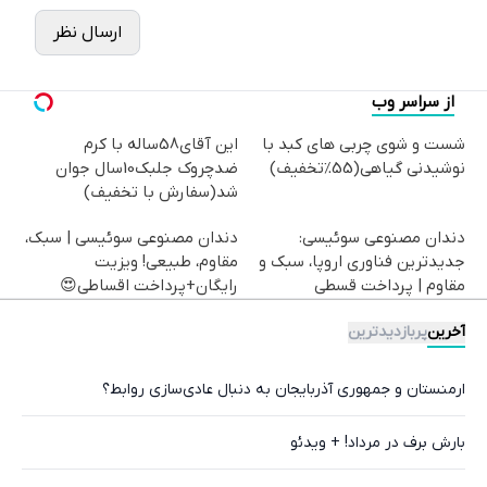
ارسال نظر
از سراسر وب
شست و شوی چربی های کبد با
این آقای58ساله با کرم
نوشیدنی گیاهی(55%تخفیف)
ضدچروک جلبک10سال جوان
شد(سفارش با تخفیف)
دندان مصنوعی سوئیسی:
دندان مصنوعی سوئیسی | سبک،
جدیدترین فناوری اروپا، سبک و
مقاوم، طبیعی! ویزیت
مقاوم | پرداخت قسطی
رایگان+پرداخت اقساطی😍
آخرین
پربازدیدترین
ارمنستان و جمهوری آذربایجان به دنبال عادی‌سازی روابط؟
بارش برف در مرداد! + ویدئو