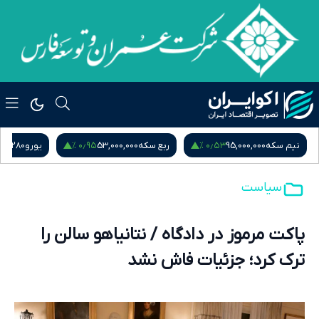
۰٫۹۵ %
۰٫۵۳ %
نیم سکه
95,000,000
ربع سکه
53,000,000
یورو
217,280
سیاست
پاکت مرموز در دادگاه / نتانیاهو سالن را
ترک کرد؛ جزئیات فاش نشد