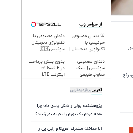
از سراسر وب
🦷 دندان مصنوعی
دندان مصنوعی با
سوئیسی با
تکنولوژی دیجیتال
ور
تکنولوژی دیجیتال |
سوئیسی🇨🇭
پرداخت در 4 قسط |
دندان مصنوعی
بدون پیش پرداخت
📍 تهران
سوئیسی | سبک،
در 4 قسط ✅
مقاوم، طبیعی!
اینترنت LTE
 رفع
ویزیت
پیشگامان + سیم
رایگان+پرداخت
کارت رایگان
آخرین
پربازدیدترین
اقساطی😍
پژوهشکده پولی و بانکی پاسخ داد؛ چرا
همه مردم یک تورم را تجربه نمی‌کنند؟
آیا مداخله مشترک آمریکا و ژاپن ین را