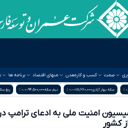
ری
صمت
کسب و کار
معدن
منهای اقتصاد
برنامه ها
ع
۰٫۰۰ %
۰٫۰۰ %
۰٫۰۰ %
1
نیم سکه
94,500,000
ربع سکه
52,500,000
یورو
,300
سیون امنیت ملی به ادعای ترامپ درب
ز کشور