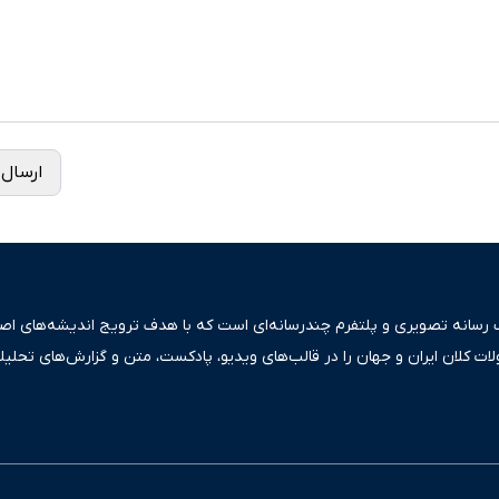
ارسال 
ک رسانه تصویری و پلتفرم چندرسانه‌ای است که با هدف ترویج اندیشه‌های اصیل
ولات کلان ایران و جهان را در قالب‌های ویدیو، پادکست، متن و گزارش‌های تحلیل
بعی دقیق و قابل اعتماد، فراتر از اطلاع‌رسانی صرف، به تبیین سیاست‌ها و کارک
ری، تجارت و حوزه‌های نوظهور می‌پردازد. اکوایران با پایبندی به اصول «انصاف
س آراء متنوع فراهم کرده و می‌کوشد با تفکیک حقایق مستند از ادعاهای بی‌اس
اقتصادی ارائه دهد. ما در اکوایران با تمرکز بر منافع اقتصاد رقابتی و آزادی انت