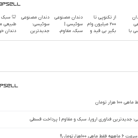
 سبک و
دندان مصنوعی
دندان مصنوعی
از تکنوپی تا
🦷
یعی مثل
سوئیسی:
سوئیسی |
200 میلیون وام
م
ان خودت!
جدیدترین
سبک، مقاوم،
بگیر بی قید و
سوئی
 آسان و
فناوری اروپا،
طبیعی! ویزیت
شرط
تک
پرداخت
سبک و مقاوم |
رایگان+پرداخت
دیج
طی 💳 📍
پرداخت قسطی
اقساطی😍
پرداخت در 4
تهران
قسط |📍
دندان مصنوعی سوئیسی: جدیدترین فناوری اروپا، سبک و