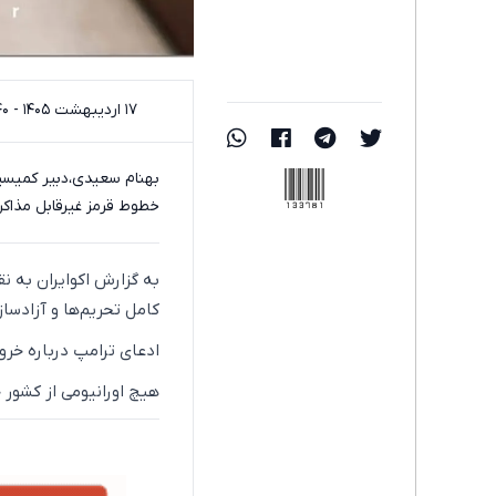
۱۷ اردیبهشت ۱۴۰۵ - ۱۹:۴۰
133781
بهنام سعیدی،دبیر کمیسیو
خطوط قرمز غیرقابل مذاکر
به گزارش اکوایران به ن
کامل تحریم‌ها و آزادسا
ادعای ترامپ درباره خروج ۴۰۰ کیلوگرم اورانیوم از ایران «بلوف سیاسی و دروغ مح
هیچ اورانیومی از کشور