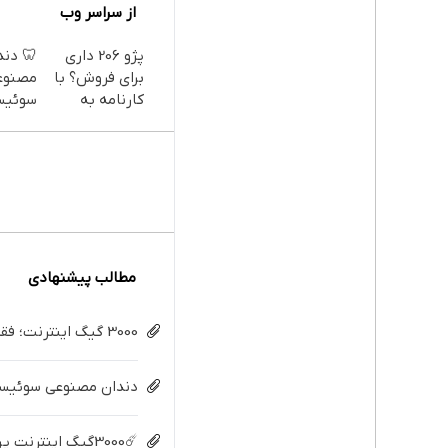
از سراسر وب
پژو 206 داری
🦷 دند
برای فروش؟ با
مصنوع
کارنامه به
سوئیس
بهترین قیمت
تکنولو
بفروش!
دیجیتا
قسط |
مطالب پیشنهادی
3000 گیگ اینترنت؛ فقط ماهی 100 هزار تومان
دندان مصنوعی سوئیسی:
☄️3000گیگ اینترنت پرسرعت 6 ماههه فقط ماهی 100هزارتومان!!