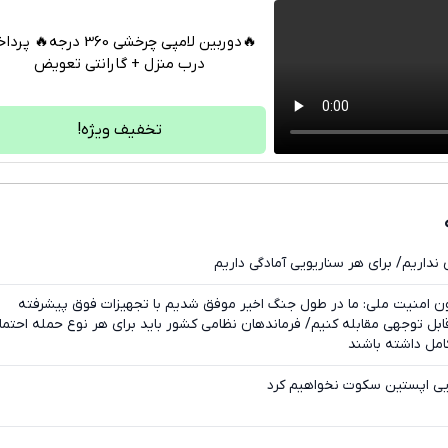
🔥دوربین لامپی چرخشی 360 درجه🔥 
درب منزل + گارانتی تعویض
تلگرام
واتساپ
تخفیف ویژه!
فیسبوک
ایکس
 نداریم/ برای هر سناریویی آمادگی داریم
 امنیت ملی: ما در طول جنگ اخیر موفق شدیم با تجهیزات فوق پیشرفته
ابل توجهی مقابله کنیم/ فرماندهان نظامی کشور باید برای هر نوع حمله احتما
امل داشته باشند
ایی اپستین سکوت نخواهیم کرد