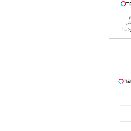

طب
دند
نصب
اقسا