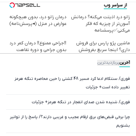
از سراسر وب
زانو درد اذیتت می‌کنه؟ درمانش
درمان زانو درد، بدون هیچگونه
آسون‌تر از چیزیه که فکر
عوارض در منزل (◂پرسش‌نامه)
می‌کنی✅پرسشنامه
ماشین پژو پارس برای فروش
‼️جراحی ممنوع‼️ درمان کمر درد
داری؟ اینجا سریع بفروشش
بدون جراحی و دوره نقاهت
آخرین
پربازدیدترین
فوری/ سنتکام ادعا کرد مسیر 48 کشتی را حین محاصره تنگه هرمز
تغییر داده است+ جزئیات
فوری/ شنیده شدن صدای انفجار در تنگه هرمز+ جزئیات
چرا برخی قبض‌های برق ارقام عجیب و غریبی دارند؟/ پاسخ را از توانیر
بشنویم