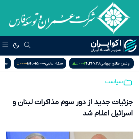
۰٫۰۰ %
۰٫۰۲ %
اونس طلای جهانی
4,247.28
سکه امامی
184,015,000
سکه ب
سیاست
جزئیات جدید از دور سوم مذاکرات لبنان و
اسرائیل اعلام شد