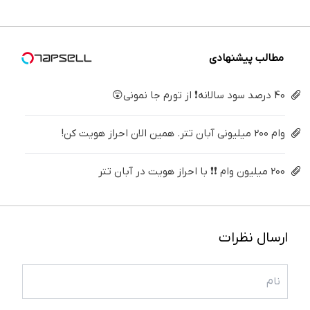
(40%off)
▶
میلیون !
سفید
درمانش
کننده
کن
خانگی
مطالب پیشنهادی
40 درصد سود سالانه❗ از تورم جا نمونی😲
وام 200 میلیونی آبان تتر. همین الان احراز هویت کن!
200 میلیون وام ❗❗ با احراز هویت در آبان تتر
ارسال نظرات