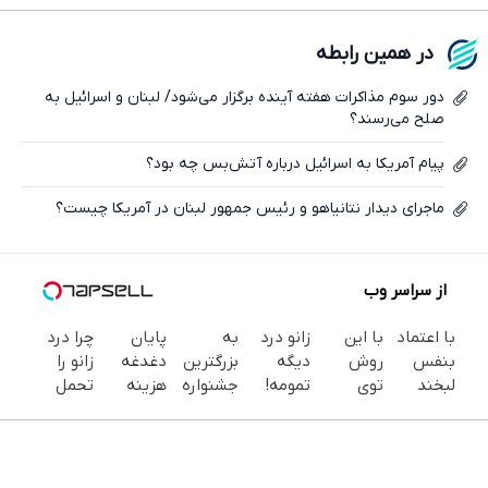
فیسبوک
در همین رابطه
ایکس
دور سوم مذاکرات هفته آینده برگزار می‌شود/ لبنان و اسرائیل به
صلح می‌رسند؟
پیام آمریکا به اسرائیل درباره آتش‌بس چه بود؟
ماجرای دیدار نتانیاهو و رئیس جمهور لبنان در آمریکا چیست؟
از سراسر وب
با اعتماد
با این
زانو درد
به
پایان
چرا درد
بنفس
روش
دیگه
بزرگترین
دغدغه
زانو را
لبخند
توی
تمومه!
جشنواره
هزینه
تحمل
بزن (ژل
خونه،سفیدی
در خانه
ایمپلنت
های
می‌کنی؟
سفیدکننده
و زیبایی
درمانش
تهران سر
دندان
خیلی
دندان40%تخفیف)
دندوناتو
کن ◀
بزنید ! |
پزشکی با
ساده
برگردون
پرسش‌نامه
فقط ۲۵
پک
درمنزل