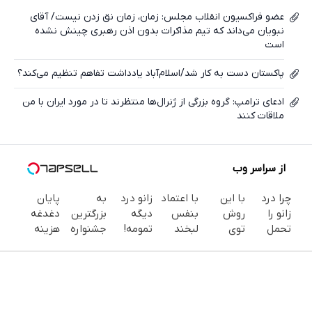
ایکس
عضو فراکسیون انقلاب مجلس: زمان، زمان نق زدن نیست/ آقای
نبویان می‌داند که تیم مذاکرات بدون اذن رهبری چینش نشده
است
پاکستان دست به کار شد/اسلام‌آباد یادداشت تفاهم تنظیم می‌کند؟
ادعای ترامپ: گروه بزرگی از ژنرال‌ها منتظرند تا در مورد ایران با من
ملاقات کنند
از سراسر وب
چرا درد
با این
با اعتماد
زانو درد
به
پایان
زانو را
روش
بنفس
دیگه
بزرگترین
دغدغه
تحمل
توی
لبخند
تمومه!
جشنواره
هزینه
می‌کنی؟
خونه،سفیدی
بزن (ژل
در خانه
ایمپلنت
های
خیلی
و زیبایی
سفیدکننده
درمانش
تهران سر
دندان
ساده
دندوناتو
دندان40%تخفیف)
کن ◀
بزنید ! |
پزشکی با
درمنزل
برگردون
پرسش‌نامه
فقط ۲۵
پک
درمانش
(40%off)
▶
میلیون !
سفید