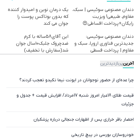
دندان مصنوعی سوئیسی | سبک،
یک درمان نوین و امیدوار کننده
مقاوم، طبیعی! ویزیت
که بدون بوتاکس پوست را
رایگان+پرداخت اقساطی😍
جوان می کند
دندان مصنوعی سوئیسی:
این آقای58ساله با کرم
جدیدترین فناوری اروپا، سبک و
ضدچروک جلبک10سال جوان
مقاوم | پرداخت قسطی
شد(سفارش با تخفیف)
آخرین
پربازدیدترین
چرا عده‌ای از حضور نوجوانان در ایونت نیما تکیدو تعجب کردند؟
قیمت طلای 18عیار امروز شنبه 17مرداد/ افزایش قیمت + جدول و
جزئیات
احضار باقر خرازی پس از اظهارات جنجالی درباره پزشکیان
خودروسازان بورسی در پیچ تاریخی