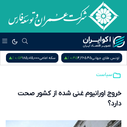
۰٫۵۴ %
۰٫۴۵ %
اونس طلای جهانی
4,265.45
سکه امامی
185,015,000
س
سیاست
خروج اورانیوم غنی شده از کشور صحت
دارد؟