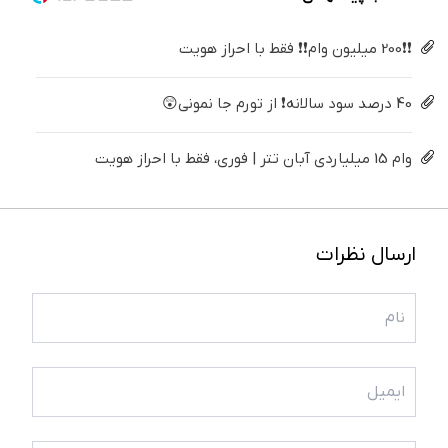
❗❗200 میلیون وام❗❗ فقط با احراز هویت
40 درصد سود سالانه❗ از تورم جا نمونی😲
وام 15 میلیاردی آبان تتر | فوری، فقط با احراز هویت
ارسال نظرات