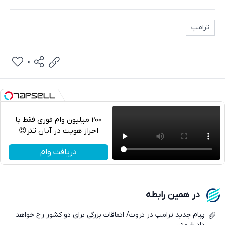
ترامپ
0
200 میلیون وام فوری فقط با
احراز هویت در آبان تتر😍
تلگرام
دریافت وام
واتساپ
فیسبوک
در همین رابطه
ایکس
پیام جدید ترامپ در تروث/ اتفاقات بزرگی برای دو کشور رخ خواهد