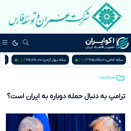
۰٫۱۲ %
۰٫۵۴ %
سکه امامی
185,015,000
سکه بهار آزادی
181,870,000
نیم
سیاست
ترامپ به دنبال حمله دوباره به ایران است؟