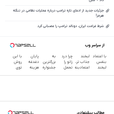
داد + متن
جزئیات جدید از ادعای تازه ترامپ درباره عملیات نظامی در تنگه
هرمز!
شرط غرامت ایران، دونالد ترامپ را عصبانی کرد
از سراسر وب
با اعتماد
لبخند
چرا درد
به
پایان
با این
بنفس
جذاب تر،
زانو را
بزرگترین
دغدغه
روش
لبخند
اعتمادبنفس
تحمل
جشنواره
هزینه
توی
بزن (ژل
بیشتر
می‌کنی؟
ایمپلنت
های
خونه،سفیدی
سفیدکننده
(تخفیف
خیلی
تهران سر
دندان
و زیبایی
دندان40%تخفیف)
تا
ساده
بزنید ! |
پزشکی با
دندوناتو
امشب)
درمنزل
فقط ۲۵
پک
برگردون
درمانش
میلیون !
سفید
(40%off)
کن
کننده
خانگی
مطالب پیشنهادی