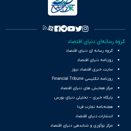
سرمایه‌گذاری، تجارت و حوزه‌های نوظهور می‌پردازد. اکوایران با پایبندی
به اصول «انصاف، امانت و صداقت»، بستری برای انعکاس آراء متنوع
فراهم کرده و می‌کوشد با تفکیک حقایق مستند از ادعاهای بی‌اساس،
تصویری شفاف از واقعیت‌های اقتصادی ارائه دهد. ما در اکوایران با
تمرکز بر منافع اقتصاد رقابتی و آزادی انتخاب، راهکارهای چیرگی بر
گروه رسانه‌ای دنیای اقتصاد
چالش‌های فقر و بیکاری را جست‌وجو کرده و در کنار تحلیل آمارها،
گروه رسانه ای دنیای اقتصاد
نیازهای خبری مخاطبان در حوزه‌های اثرگذار بر اقتصاد را با رویکردی
حرفه‌ای و روزآمد پوشش می‌دهیم.
روزنامه دنیای اقتصاد
سایت خبری اقتصاد نیوز
روزنامه انگلیسی Financial Tribune
مرکز همایش های دنیای اقتصاد
پایگاه خبری – تحلیلی دنیای بورس
هفته‌نامه تجارت فردا
انتشارات دنیای اقتصاد
مرکز نوآوری و شتابدهی دنیای اقتصاد