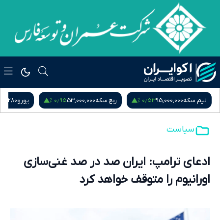
‎−۰٫۰۱ %
۰٫۹۵ %
ربع سکه
53,000,000
یورو
217,280
درهم امارات
51,571
سیاست
ادعای ترامپ: ایران صد در صد غنی‌سازی
اورانیوم را متوقف خواهد کرد